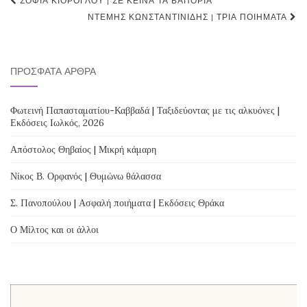
Post
ΣΟΦΊΑ ΚΙΌΡΟΓΛΟΥ | ΣΕ ΚΕΊΝΑ ΤΑ ΒΑΠΌΡΙΑ
navigation
ΝΤΈΜΗΣ ΚΩΝΣΤΑΝΤΙΝΊΔΗΣ | ΤΡΊΑ ΠΟΙΉΜΑΤΑ
ΠΡΌΣΦΑΤΑ ΆΡΘΡΑ
Φωτεινή Παπασταματίου-Καββαδά | Ταξιδεύοντας με τις αλκυόνες |
Εκδόσεις Ιωλκός, 2026
Απόστολος Θηβαίος | Μικρή κάμαρη
Νίκος Β. Ορφανός | Θυμώνω θάλασσα
Σ. Πανοπούλου | Ασφαλή ποιήματα | Εκδόσεις Θράκα
Ο Μίλτος και οι άλλοι