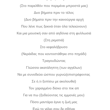
(Στο παρελθόν που περιμένει μπροστά μας)
Δυο βήματα πριν το τέλος
(Δυο βήματα πριν την καινούργια αρχή
Που λένε πως ξεκινά όταν όλα τελειώνουν)
Και μια μουσική σαν από αηδόνια στη φυλλωσιά
(Στη ρεματιά)
Στο κεφαλόβρυσο
(Νεράιδας που κοντοστάθηκε στο πηγάδι)
Τραγουδώντας
Γλώσσα ακατάληπτη (των αγγέλων)
Να με συνοδεύει ώσπου γυρνώ(επιστρέφοντας
Σε ό,τι ξοπίσω με ακολουθεί)
Τον χαραγμένο δίσκο στο πικ απ
Για να πω (ξοδεύοντας τις εμμονές μου)
Πόσο μαντάρα έγινε η ζωή μας
Ενώ το γέλιο σου δε σβήνει