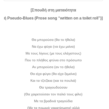
[Σπουδή στη ματαιότητα
ή Pseudo-Blues (Prose song “written on a toilet roll”)]
Θα μπορούσα (θα το ήθελα)
Να έχω φύγει (να έχω μείνει)
Με τους λίγους (με τους ελάχιστους)
Που το πλήθος φτύνει στο πρόσωπο
Αν μπορούσα (αν το ήθελα)
Θα είχα φύγει (θα είχα ξεμείνει)
Και τα τζιτζίκια (και τα πουλιά)
Θα τραγουδούσαν
(Θα χαιρετούσαν τον παλιό τους φίλο)
Με τα βραδινά τραγούδια
(Με τα πρωινά χαιρετίσματα) αλλά