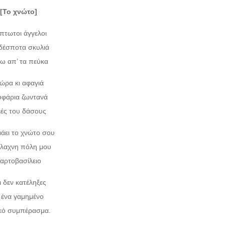
[Το χνώτο]
πτωτοι άγγελοι
αδέσποτα σκυλιά
ω απ’ τα πεύκα
ώρα κι αφαγιά
υφάρια ζωντανά
ιές του δάσους
άει το χνώτο σου
λαχνη πόλη μου
αρτοβασίλειο
ι δεν κατέληξες
’ ένα γαμημένο
ικό συμπέρασμα.