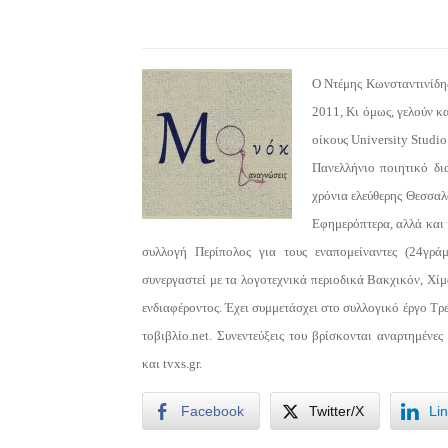
O Ντέμης Κωνσταντινίδης 
2011, Κι όμως, γελούν καλ
οίκους University Studio 
Πανελλήνιο ποιητικό δι
χρόνια ελεύθερης Θεσσαλ
Εφημερόπτερα, αλλά και 
συλλογή Περίπολος για τους εναπομείναντες (24γράμμ
συνεργαστεί με τα λογοτεχνικά περιοδικά Βακχικόν, Χίμ
ενδιαφέροντος. Έχει συμμετάσχει στο συλλογικό έργο Τρ
τοβιβλίο.net. Συνεντεύξεις του βρίσκονται αναρτημένες
και tvxs.gr.
Facebook
Twitter/X
Li