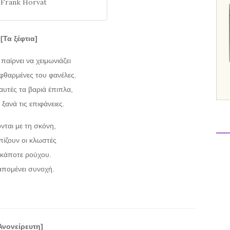
Frank Horvat
[Τα ξέφτια]
παίρνει να χειμωνιάζει
 φθαρμένες του φανέλες.
 αυτές τα βαριά έπιπλα,
 ξανά τις επιφάνειες.
νται με τη σκόνη,
ίζουν οι κλωστές
 κάποτε ρούχου.
απομένει συνοχή.
Ανονείρευτη]