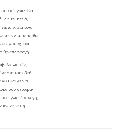
 που σ’ αγκαλιάζει
ψε η τεμπελιά,
μπέρτα υπερήρωα
άσισε ν’ αποσυρθεί,
ντας μπουχτίσει
 ανθρωποσφαγή.
άβαλε, λοιπόν,
νε στα τσακίδια!―
βαλε και γύρνα
λυκό σου στρώμα·
α στη γλυκιά σου γη,
ν ανονείρευτη.