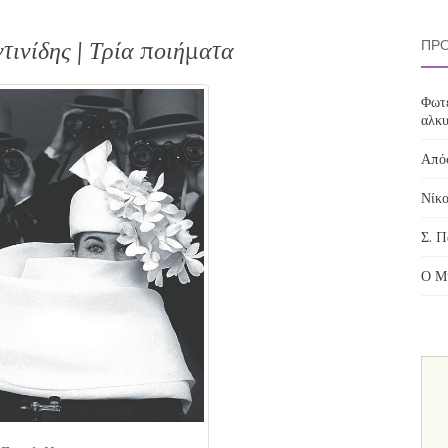
τινίδης | Τρία ποιήματα
ΠΡΌ
Φωτε
αλκυ
Απόσ
Νίκο
Σ. Π
Ο Μί