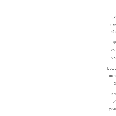
Έκ
τ’ 
κάτ
Ψ
κο
σκ
Βρωμ
άσπ
χ
Κα
σ
γεν