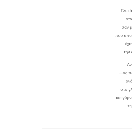
Γλυκά
από
σαν 
που αποφ
έχο
την
Αν
―ας πά
ανά
στο γ
και γύρν
τη