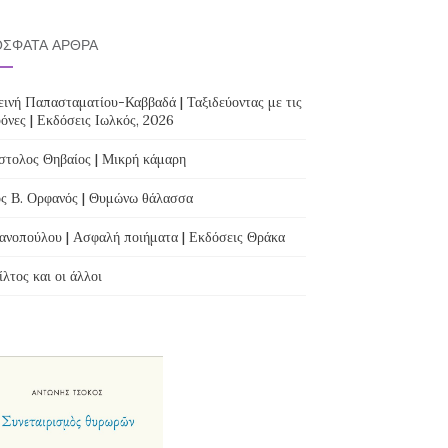
ΣΦΑΤΑ ΆΡΘΡΑ
ινή Παπασταματίου-Καββαδά | Ταξιδεύοντας με τις
όνες | Εκδόσεις Ιωλκός, 2026
τολος Θηβαίος | Μικρή κάμαρη
ς Β. Ορφανός | Θυμώνω θάλασσα
ανοπούλου | Ασφαλή ποιήματα | Εκδόσεις Θράκα
λτος και οι άλλοι