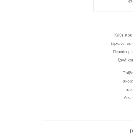
© 
Κάθε που 
ξηλώνει τις
Περνάει μ’
ξανά και
Τρίβο
σκορπ
του
Δεν 
[