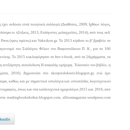
έχει εκδώσει επτά ποιητικές συλλογές (Διαθέσεις, 2009, Ιχθύων λόγος,
ύτερα οι τζίτζικες, 2013, Ευλύγιστες μελαγχολίες, 2014), από τους εκδ.
Press (τρεις πρώτες) και Vakxikon.gr. To 2013 κέρδισε το β’ βραβείο σε
αγωνισμό του Συλλόγου Φίλων του Βαφοπούλειου Π. Κ., για τα 100
ονίκης. Το 2015 κυκλοφόρησαν σε free e-book, από τα 24γράμματα, τα
η ανεξάρτητη αυτοέκδοση H ασφαλής ομήγυρη. Τελευταίο του βιβλίο, η
ατα, 2016). Δημοσιεύει στο skorpieslekseis.blogspot.gr, ενώ έχει
αιρα, καθώς και με σημαντικά ιστολόγια και ιστοσελίδες λογοτεχνικού
ενογραφίες, όπως και στα καλλιτεχνικά ημερολόγια 2015 και 2016, από
 στα readingbooksforfun.blogspot.com, alliosmagazine.wordpress.com
nkedIn