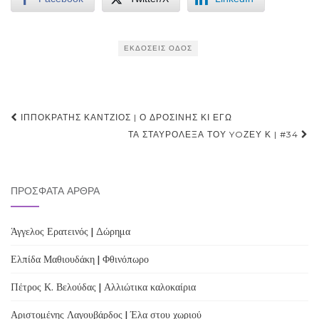
ΕΚΔΌΣΕΙΣ ΟΔΌΣ
Post
ΙΠΠΟΚΡΆΤΗΣ ΚΆΝΤΖΙΟΣ | Ο ΔΡΟΣΊΝΗΣ ΚΙ ΕΓΏ
navigation
ΤΑ ΣΤΑΥΡΌΛΕΞΑ ΤΟΥ YOΖΕΥ Κ | #34
ΠΡΌΣΦΑΤΑ ΆΡΘΡΑ
Άγγελος Ερατεινός | Δώρημα
Ελπίδα Μαθιουδάκη | Φθινόπωρο
Πέτρος Κ. Βελούδας | Αλλιώτικα καλοκαίρια
Αριστομένης Λαγουβάρδος | Έλα στου χωριού