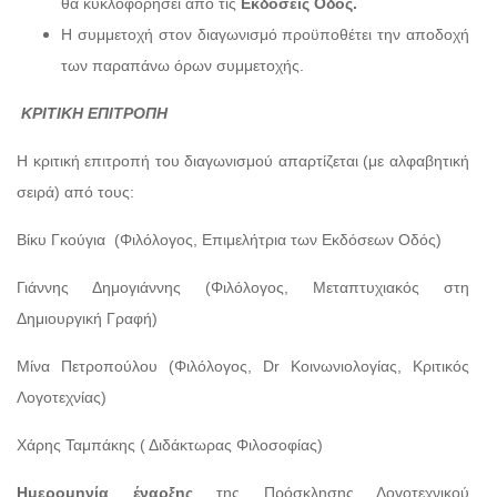
θα κυκλοφορήσει από τις
Εκδόσεις Οδός.
Η συμμετοχή στον διαγωνισμό προϋποθέτει την αποδοχή
των παραπάνω όρων συμμετοχής.
ΚΡΙΤΙΚΗ ΕΠΙΤΡΟΠΗ
Η κριτική επιτροπή του διαγωνισμού απαρτίζεται (με αλφαβητική
σειρά) από τους:
Βίκυ Γκούγια (Φιλόλογος, Επιμελήτρια των Εκδόσεων Οδός)
Γιάννης Δημογιάννης (Φιλόλογος, Μεταπτυχιακός στη
Δημιουργική Γραφή)
Μίνα Πετροπούλου (Φιλόλογος, Dr Κοινωνιολογίας, Κριτικός
Λογοτεχνίας)
Χάρης Ταμπάκης ( Διδάκτωρας Φιλοσοφίας)
Ημερομηνία έναρξης
της Πρόσκλησης Λογοτεχνικού