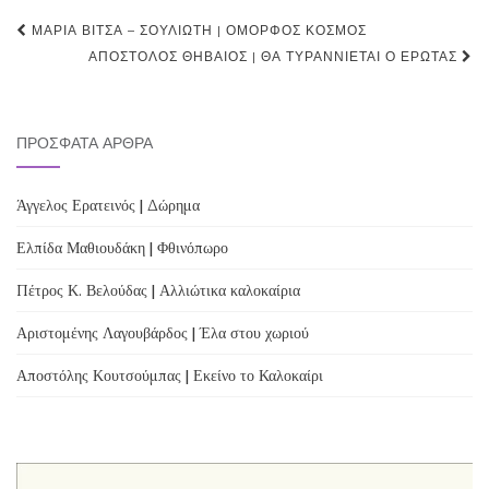
Post
ΜΑΡΊΑ ΒΊΤΣΑ – ΣΟΥΛΙΏΤΗ | ΌΜΟΡΦΟΣ ΚΌΣΜΟΣ
navigation
ΑΠΌΣΤΟΛΟΣ ΘΗΒΑΊΟΣ | ΘΑ ΤΥΡΑΝΝΙΈΤΑΙ Ο ΈΡΩΤΑΣ
ΠΡΌΣΦΑΤΑ ΆΡΘΡΑ
Άγγελος Ερατεινός | Δώρημα
Ελπίδα Μαθιουδάκη | Φθινόπωρο
Πέτρος Κ. Βελούδας | Αλλιώτικα καλοκαίρια
Αριστομένης Λαγουβάρδος | Έλα στου χωριού
Αποστόλης Κουτσούμπας | Εκείνο το Καλοκαίρι