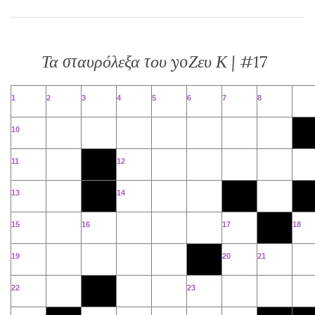
Τα σταυρόλεξα του yoΖευ Κ | #17
1
2
3
4
5
6
7
8
10
11
12
13
14
15
16
17
18
19
20
21
22
23