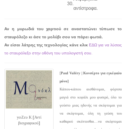
30.
αντίστροφα.
Αν η μυρωδιά του χαρτιού σε αναστατώνει τύπωσε το
σταυρόλεξο κι άσε το μολύβι σου να πάρει φωτιά.
Αν είσαι λάτρης της τεχνολογίας κάνε κλικ
ΕΔΩ για να λύσεις
το σταυρόλεξο στην οθόνη του υπολογιστή σου.
[
Paul Valéry | Κονσέρτο για εγκέφαλο
μόνο]
Κάπου-κάπου αισθάνομαι, φόρτσα
μαγιά στο κεφάλι μου φυσερό, όλο το
γούστο μιας ηδονής να σκέφτομαι για
να σκέφτομαι, όλη τη γεύση του
yoΖευ Κ [Αντί
καθαρού σκέπτεσθαι…να σκέφτομαι
βιογραφικού]