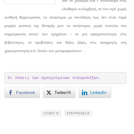
σαν το χάλασμα και τ’ ανάπιασμα ενός
ελεύθερου κολυμβητή, σε ένα νερό χωρίς
αισθητή θερμοκρασία, να σκέφτομαι με συνείδηση πως δεν είναι παρά
μορφές φυσικές της δύναμής μου να σκέφτομαι, χωρίς πιστεύω στη
συμμόρφωση αυτών των σχημάτων – σε μια πραγματικότητα, στις
βεβαιότητες, σε προβλέψεις και δήλες ζάρες, στις εφαρμογές, στη
χρησιμοποίηση κτλ. Αυτών των μεταμορφώσεων…
Οι λύσεις των προηγούμενων σταυρολέξων.
Facebook
Twitter/X
LinkedIn
YOΖΕΥ Κ
ΣΤΑΥΡΌΛΕΞΑ