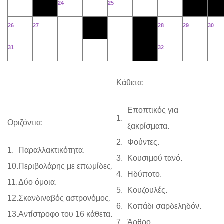
24
25
26
27
28
29
30
31
32
Κάθετα:
Εποπτικός για
1.
Οριζόντια:
ξακρίσματα.
2.
Φούντες.
1.
Παραλλακτικότητα.
3.
Κουσιμού τανό.
10.
Περιβολάρης με επωμίδες.
4.
Ηδύποτο.
11.
Δύο όμοια.
5.
Κουζουλές.
12.
Σκανδιναβός αστρονόμος.
6.
Κοπάδι σαρδεληδόν.
13.
Αντίστροφο του 16 κάθετα.
7.
Άρθρο.