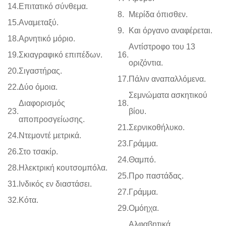
14.
Επιτατικό σύνθεμα.
8.
Μερίδα όπισθεν.
15.
Αναμεταξύ.
9.
Και όργανο αναφέρεται.
18.
Αρνητικό μόριο.
Αντίστροφο του 13
19.
Σκιαγραφικό επιπέδων.
16.
οριζόντια.
20.
Σιγαστήρας.
17.
Πάλιν αναπαλλόμενα.
22.
Δύο όμοια.
Σεμνώματα ασκητικού
Διαφορισμός
18.
23.
βίου.
αποπροσγείωσης.
21.
Σερνικοθήλυκο.
24.
Ντεμοντέ μετρικά.
23.
Γράμμα.
26.
Στο τσακίρ.
24.
Θαμπό.
28.
Ηλεκτρική κουτσομπόλα.
25.
Προ παστάδας.
31.
Ινδικός εν διαστάσει.
27.
Γράμμα.
32.
Κότα.
29.
Ομόηχα.
Αλφαβητικά