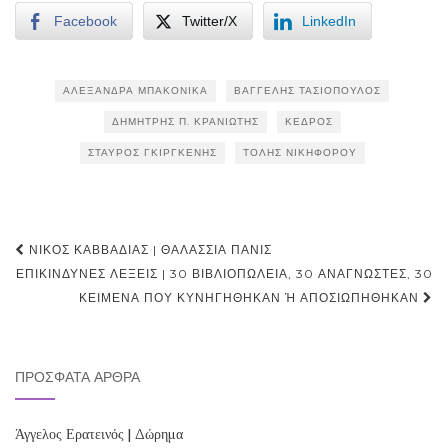
Facebook
Twitter/X
LinkedIn
ΑΛΕΞΆΝΔΡΑ ΜΠΑΚΟΝΊΚΑ
ΒΑΓΓΈΛΗΣ ΤΑΣΙΌΠΟΥΛΟΣ
ΔΗΜΉΤΡΗΣ Π. ΚΡΑΝΙΏΤΗΣ
ΚΈΔΡΟΣ
ΣΤΑΎΡΟΣ ΓΚΙΡΓΚΈΝΗΣ
ΤΌΛΗΣ ΝΙΚΗΦΌΡΟΥ
Post
ΝΊΚΟΣ ΚΑΒΒΑΔΊΑΣ | ΘΑΛΑΣΣΙΑ ΠΑΝΙΣ
navigation
ΕΠΙΚΊΝΔΥΝΕΣ ΛΈΞΕΙΣ | 30 ΒΙΒΛΙΟΠΩΛΕΊΑ, 30 ΑΝΑΓΝΏΣΤΕΣ, 30
ΚΕΊΜΕΝΑ ΠΟΥ ΚΥΝΗΓΉΘΗΚΑΝ Ή ΑΠΟΣΙΩΠΉΘΗΚΑΝ
ΠΡΌΣΦΑΤΑ ΆΡΘΡΑ
Άγγελος Ερατεινός | Δώρημα