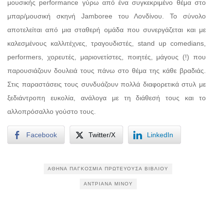
μουσικής performance γύρω από ένα συγκεκριμένο θέμα στο
μπαρ/μουσική σκηνή Jamboree του Λονδίνου. Το σύνολο
αποτελείται από μια σταθερή ομάδα που συνεργάζεται και με
καλεσμένους καλλιτέχνες, τραγουδιστές, stand up comedians,
performers, χορευτές, μαριονετίστες, ποιητές, μάγους (!) που
παρουσιάζουν δουλειά τους πάνω στο θέμα της κάθε βραδιάς.
Στις παραστάσεις τους συνδυάζουν πολλά διαφορετικά στυλ με
ξεδιάντροπη ευκολία, ανάλογα με τη διάθεσή τους και το
αλλοπρόσαλλο γούστο τους.
Facebook
Twitter/X
LinkedIn
ΑΘΉΝΑ ΠΑΓΚΌΣΜΙΑ ΠΡΩΤΕΎΟΥΣΑ ΒΙΒΛΊΟΥ
ΑΝΤΡΙΆΝΑ ΜΊΝΟΥ