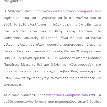
*Βιογραφικά*
Η *Αντριάνα Μίνου*
http://www.andrianaminou.com/greek
είναι
κυρίως
μουσικός και συγγραφέας και ζει στο Λονδίνο από το
2004. Το 2010 ολοκλήρωσε τη διδακτορική της διατριβή πάνω
στα τελευταία έργα του συνθέτη Γιάννη Χρήστου στο
Goldsmiths, University of London. Είναι ιδρυτικό και ενεργό
μέλος πολλών συνόλων μουσικής performance όπως οι
Oiseaux Bizarres Εnsemble, Coocoolili, Vladimir&Εstragon piano
Duo κ.α. Το φθινόπωρο του 2017 κυκλοφόρησε από τις εκδόσεις
Παράξενες Μέρες το δεύτερο βιβλίο της, «Ονειρωρυχείο», ένα
θραυσματικό μυθιστόρημα σε σχήμα λαβύρινθου, όπου εξερευνά
μεταξύ άλλων την πράξη της ανάγνωσης ως performance και
τελετουργία.
Το σύνολο *Coocoolili *
https://coocoolili.wordpress.com
είναι μια
ομάδα μουσικών/performers που παρουσιάζουν τακτικά βραδιές