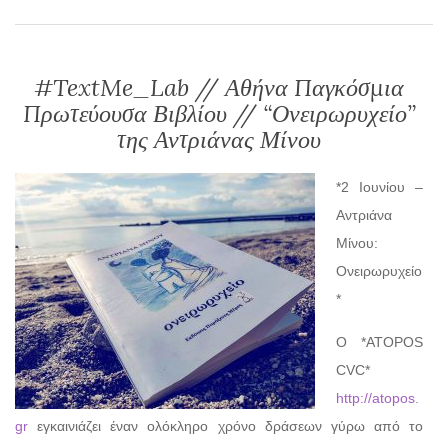
#TextMe_Lab // Αθήνα Παγκόσμια
Πρωτεύουσα Βιβλίου // “Ονειρωρυχείο”
της Αντριάνας Μίνου
*2 Ιουνίου –
Αντριάνα
Μίνου:
Ονειρωρυχείο
*
O *ATOPOS
CVC*
http://atopos.
gr
εγκαινιάζει έναν ολόκληρο χρόνο δράσεων γύρω από το