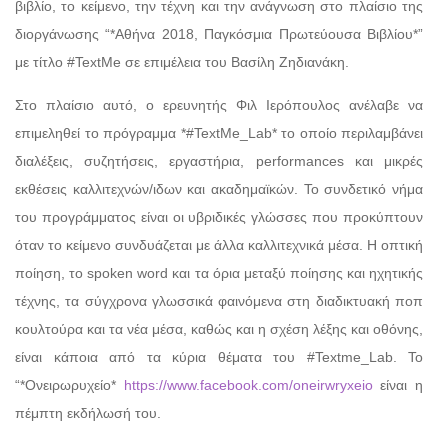
βιβλίο, το κείμενο, την τέχνη και την ανάγνωση στο πλαίσιο της
διοργάνωσης “*Αθήνα 2018, Παγκόσμια Πρωτεύουσα Βιβλίου*”
με τίτλο #TextMe σε επιμέλεια του Βασίλη Ζηδιανάκη.
Στο πλαίσιο αυτό, ο ερευνητής Φιλ Ιερόπουλος ανέλαβε να
επιμεληθεί το πρόγραμμα *#TextMe_Lab* το οποίο περιλαμβάνει
διαλέξεις, συζητήσεις, εργαστήρια, performances και μικρές
εκθέσεις καλλιτεχνών/ιδων και ακαδημαϊκών. Το συνδετικό νήμα
του προγράμματος είναι οι υβριδικές γλώσσες που προκύπτουν
όταν το κείμενο συνδυάζεται με άλλα καλλιτεχνικά μέσα. Η οπτική
ποίηση, το spoken word και τα όρια μεταξύ ποίησης και ηχητικής
τέχνης, τα σύγχρονα γλωσσικά φαινόμενα στη διαδικτυακή ποπ
κουλτούρα και τα νέα μέσα, καθώς και η σχέση λέξης και οθόνης,
είναι κάποια από τα κύρια θέματα του #Textme_Lab. To
“*Ονειρωρυχείο*
https://www.facebook.com/oneirwryxeio
είναι η
πέμπτη εκδήλωσή του.