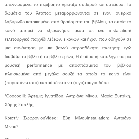
απεγνωσμένα το περιβόητο «μεταξύ σοβαρού και αστείου». Τα
δωμάτια του Άτοπος μεταμορφώνονται σε έναν ονειρικό
λαβύρινθο κατοικημένο από θραύσματα του βιβλίου, τα οποία το
κοινό μπορεί να εξερευνήσει μέσα σε ένα installation/
τελετουργικό παιχνίδι λέξεων, εικόνων και ήχων που οδηγούν σε
μια συνάντηση με μια (ίσως) απροσδόκητη ερώτηση: εγώ
διαβάζω το βιβλίο ή το βιβλίο εμένα; Η διαδρομή καταλήγει σε μια
μουσική performance με αποσπάσματα του βιβλίου
πλαισιωμένα από μεγάλα σουξέ τα οποία το κοινό είναι
(παραπάνω από) ευπρόσδεκτο να (σιγο)τραγουδήσει.
*Coocoolili: Άρτεμις Ιγνατίδου, Αντριάνα Μίνου, Μαρία Ξυπάκη,
Χάρης Σασλής,
Κριστίν ΣωφρονίουVideo: Εύη ΜίνουInstallation: Αντριάνα
Μίνου*