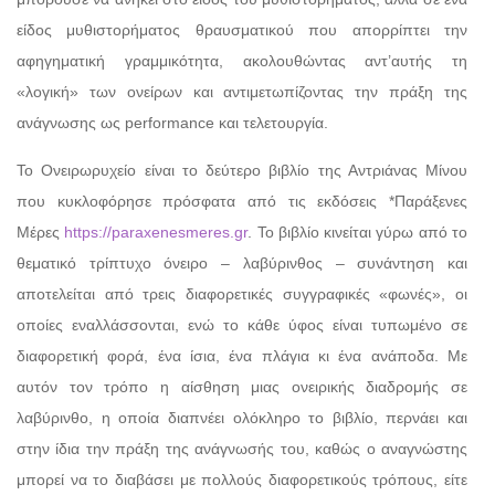
είδος μυθιστορήματος θραυσματικού που απορρίπτει την
αφηγηματική γραμμικότητα, ακολουθώντας αντ’αυτής τη
«λογική» των ονείρων και αντιμετωπίζοντας την πράξη της
ανάγνωσης ως performance και τελετουργία.
Το Ονειρωρυχείο είναι το δεύτερο βιβλίο της Αντριάνας Μίνου
που κυκλοφόρησε πρόσφατα από τις εκδόσεις *Παράξενες
Μέρες
https://paraxenesmeres.gr
. Το βιβλίο κινείται γύρω από το
θεματικό τρίπτυχο όνειρο – λαβύρινθος – συνάντηση και
αποτελείται από τρεις διαφορετικές συγγραφικές «φωνές», οι
οποίες εναλλάσσονται, ενώ το κάθε ύφος είναι τυπωμένο σε
διαφορετική φορά, ένα ίσια, ένα πλάγια κι ένα ανάποδα. Με
αυτόν τον τρόπο η αίσθηση μιας ονειρικής διαδρομής σε
λαβύρινθο, η οποία διαπνέει ολόκληρο το βιβλίο, περνάει και
στην ίδια την πράξη της ανάγνωσής του, καθώς ο αναγνώστης
μπορεί να το διαβάσει με πολλούς διαφορετικούς τρόπους, είτε