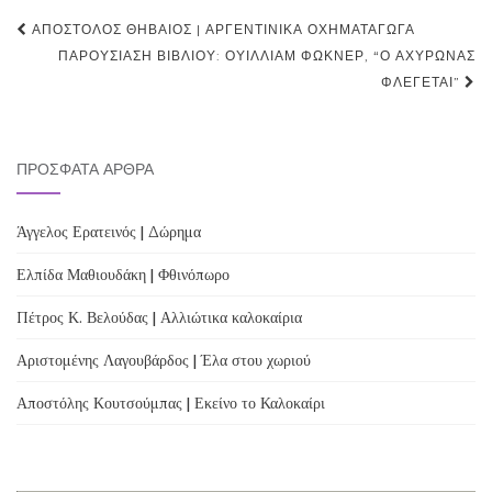
Post
ΑΠΌΣΤΟΛΟΣ ΘΗΒΑΊΟΣ | ΑΡΓΕΝΤΊΝΙΚΑ ΟΧΗΜΑΤΑΓΩΓΆ
navigation
ΠΑΡΟΥΣΊΑΣΗ ΒΙΒΛΊΟΥ: ΟΥΊΛΛΙΑΜ ΦΏΚΝΕΡ, “Ο ΑΧΥΡΏΝΑΣ
ΦΛΈΓΕΤΑΙ”
ΠΡΌΣΦΑΤΑ ΆΡΘΡΑ
Άγγελος Ερατεινός | Δώρημα
Ελπίδα Μαθιουδάκη | Φθινόπωρο
Πέτρος Κ. Βελούδας | Αλλιώτικα καλοκαίρια
Αριστομένης Λαγουβάρδος | Έλα στου χωριού
Αποστόλης Κουτσούμπας | Εκείνο το Καλοκαίρι