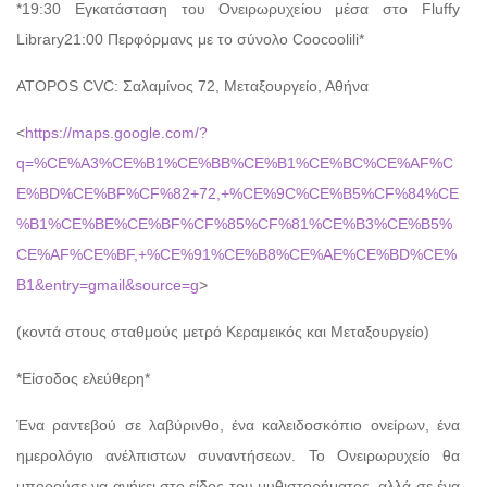
*19:30 Εγκατάσταση του Ονειρωρυχείου μέσα στο Fluffy
Library21:00 Περφόρμανς με το σύνολο Coocoolili*
ATOPOS CVC: Σαλαμίνος 72, Μεταξουργείο, Αθήνα
<
https://maps.google.com/?
q=%CE%A3%CE%B1%CE%BB%CE%B1%CE%BC%CE%AF%C
E%BD%CE%BF%CF%82+72,+%CE%9C%CE%B5%CF%84%CE
%B1%CE%BE%CE%BF%CF%85%CF%81%CE%B3%CE%B5%
CE%AF%CE%BF,+%CE%91%CE%B8%CE%AE%CE%BD%CE%
B1&entry=gmail&source=g
>
(κοντά στους σταθμούς μετρό Κεραμεικός και Μεταξουργείο)
*Είσοδος ελεύθερη*
Ένα ραντεβού σε λαβύρινθο, ένα καλειδοσκόπιο ονείρων, ένα
ημερολόγιο ανέλπιστων συναντήσεων. Το Ονειρωρυχείο θα
μπορούσε να ανήκει στο είδος του μυθιστορήματος, αλλά σε ένα