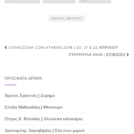
SAMUEL BECKETT
Post
COMICDOM CON ATHENS 2018 | 20, 21 & 22 ΑΠΡΙΛΙΟΥ
navigation
ΣΤΑΥΡΟΎΛΑ ΗΛΊΑ | ΕΠΙΒΊΩΣΗ
ΠΡΌΣΦΑΤΑ ΆΡΘΡΑ
Άγγελος Ερατεινός | Δώρημα
Ελπίδα Μαθιουδάκη | Φθινόπωρο
Πέτρος Κ. Βελούδας | Αλλιώτικα καλοκαίρια
Αριστομένης Λαγουβάρδος | Έλα στου χωριού