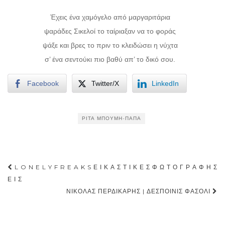
Έχεις ένα χαμόγελο από μαργαριτάρια
ψαράδες Σικελοί το ταίριαξαν να το φοράς
ψάξε και βρες το πριν το κλειδώσει η νύχτα
σ’ ένα σεντούκι πιο βαθύ απ’ το δικό σου.
Facebook
Twitter/X
LinkedIn
ΡΊΤΑ ΜΠΟΎΜΗ-ΠΑΠΆ
Post
L O N E L Y F R E A K S Ε Ι Κ Α Σ Τ Ι Κ Ε Σ Φ Ω Τ Ο Γ Ρ Α Φ Η Σ
navigation
Ε Ι Σ
ΝΙΚΌΛΑΣ ΠΕΡΔΙΚΆΡΗΣ | ΔΕΣΠΟΙΝΊΣ ΦΑΣΌΛΙ