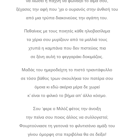
να λιώσει η πάχνη να φωνάξει το αίμα σου,
ξέχασες την αφή που ‘χει ο ουρανός στην άνθισή του
από μια τρύπα διακονεύεις την αγάπη του.
Πεθαίνεις με τους ποιητές κάθε ηλιοβασίλεμα
τα χέρια σου μυρίζουν από τα μαλλιά τους
χτυπά η καμπάνα που δεν πιστεύεις πια
σε ξένη αυλή το φεγγαράκι δοκιμάζεις.
Μαδάς του ημεροδείχτη το πιστό τριαντάφυλλο
σε τόσο βάθος τρων σκουλήκια τον πατέρα σου
όμοια κι εδώ ακέρια μέρα δε χωρεί
κ’ είναι το φιλικό το βήμα απ’ άλλο κόσμο.
Σου ‘φερε ο Μιλόζ φέτος την άνοιξη
την πείνα σου ποιος άλλος να συλλογιστεί;
Φουρτούνιασε τη γειτονιά το φιλντισένιο αμάξι του
γίνου όμορφη στα περιβόλια θα σε δείξει!