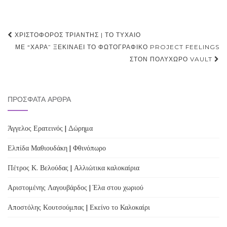
Post
ΧΡΙΣΤΌΦΟΡΟΣ ΤΡΙΆΝΤΗΣ | ΤΟ ΤΥΧΑΊΟ
navigation
ΜΕ “ΧΑΡΆ” ΞΕΚΙΝΆΕΙ ΤΟ ΦΩΤΟΓΡΑΦΙΚΌ PROJECT FEELINGS
ΣΤΟΝ ΠΟΛΥΧΏΡΟ VAULT
ΠΡΌΣΦΑΤΑ ΆΡΘΡΑ
Άγγελος Ερατεινός | Δώρημα
Ελπίδα Μαθιουδάκη | Φθινόπωρο
Πέτρος Κ. Βελούδας | Αλλιώτικα καλοκαίρια
Αριστομένης Λαγουβάρδος | Έλα στου χωριού
Αποστόλης Κουτσούμπας | Εκείνο το Καλοκαίρι