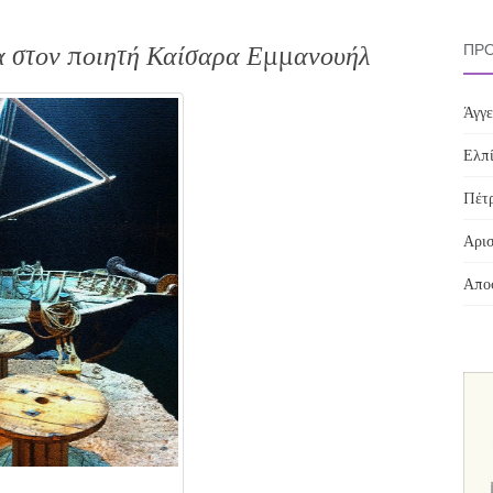
α στον ποιητή Καίσαρα Εμμανουήλ
ΠΡΌ
Άγγε
Ελπί
Πέτρ
Αρισ
Αποσ