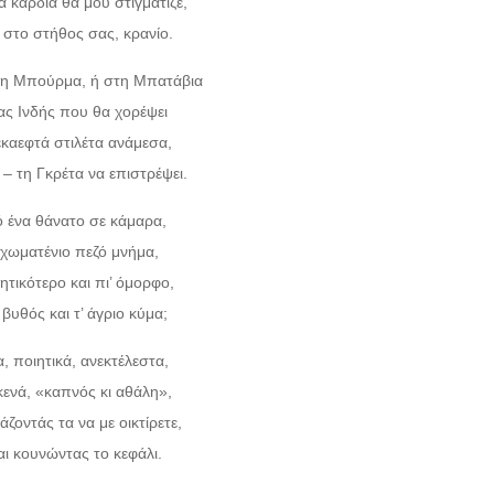
 καρδιά θα μου στιγμάτιζε,
, στο στήθος σας, κρανίο.
στη Μπούρμα, ή στη Μπατάβια
ιας Ινδής που θα χορέψει
καεφτά στιλέτα ανάμεσα,
 – τη Γκρέτα να επιστρέψει.
 ένα θάνατο σε κάμαρα,
 χωματένιο πεζό μνήμα,
ιητικότερο και πι’ όμορφο,
βυθός και τ’ άγριο κύμα;
, ποιητικά, ανεκτέλεστα,
 κενά, «καπνός κι αθάλη»,
ζοντάς τα να με οικτίρετε,
αι κουνώντας το κεφάλι.