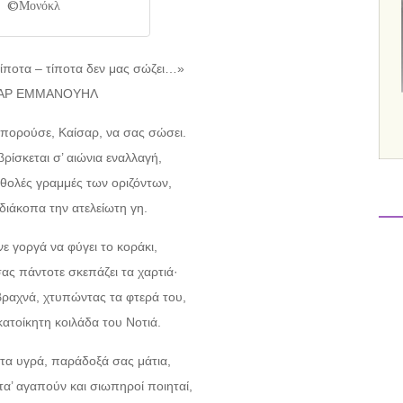
©Μονόκλ
ίποτα – τίποτα δεν μας σώζει…»
ΣΑΡ ΕΜΜΑΝΟΥΗΛ
πορούσε, Καίσαρ, να σας σώσει.
ρίσκεται σ’ αιώνια εναλλαγή,
ς θολές γραμμές των οριζόντων,
αδιάκοπα την ατελείωτη γη.
νε γοργά να φύγει το κοράκι,
ας πάντοτε σκεπάζει τα χαρτιά·
βραχνά, χτυπώντας τα φτερά του,
ατοίκητη κοιλάδα του Νοτιά.
 τα υγρά, παράδοξά σας μάτια,
τα’ αγαπούν και σιωπηροί ποιηταί,