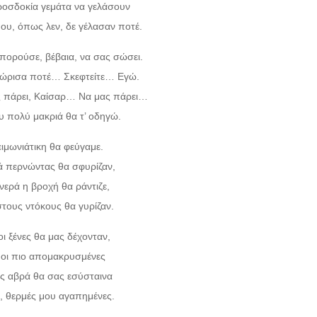
ροσδοκία γεμάτα να γελάσουν
ου, όπως λεν, δε γέλασαν ποτέ.
μπορούσε, βέβαια, να σας σώσει.
νώρισα ποτέ… Σκεφτείτε… Εγώ.
 πάρει, Καίσαρ… Να μας πάρει…
 πολύ μακριά θα τ’ οδηγώ.
ειμωνιάτικη θα φεύγαμε.
ά περνώντας θα σφυρίζαν,
νερά η βροχή θα ράντιζε,
 στους ντόκους θα γυρίζαν.
οι ξένες θα μας δέχονταν,
ς οι πιο απομακρυσμένες
τές αβρά θα σας εσύσταινα
ς, θερμές μου αγαπημένες.