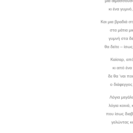
μια αιμάσσουσα
κι ένα γυμνό
Και μια βραδιά 
στα μάτια μ
γυμνή στα δε
θα δείτε – ίσως
Καίσαρ, από
κι από ένα
δε θα ‘ναι πο
ο διάφεγγος 
Λόγια μεγάλα
λόγια κοινά,
που ίσως διαβά
γελώντας κ