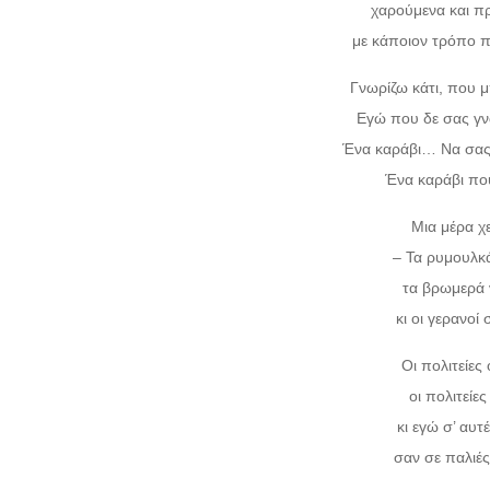
χαρούμενα και π
με κάποιον τρόπο π
Γνωρίζω κάτι, που 
Εγώ που δε σας γ
Ένα καράβι… Να σας
Ένα καράβι που
Μια μέρα χ
– Τα ρυμουλκ
τα βρωμερά 
κι οι γερανοί
Οι πολιτείες 
οι πολιτείε
κι εγώ σ’ αυ
σαν σε παλιέ