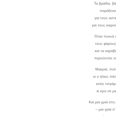
Τα βράδια, β
παράξενες
για τους αστ
για τους καιρού
Όταν πυκνή η
τους φάρους 
και τα καράβ
περνώντας να
Μακριά, πολ
κι ο ήλιος πά
εσείς τσιγά
κι εγώ σε μ
Και μια γριά στο
– μια γριά σ