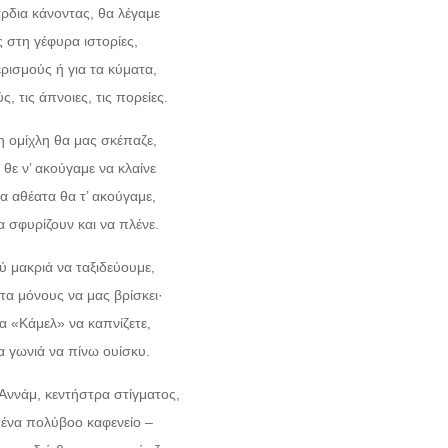
άρδια κάνοντας, θα λέγαμε
 στη γέφυρα ιστορίες,
ερισμούς ή για τα κύματα,
ς, τις άπνοιες, τις πορείες.
 ομίχλη θα μας σκέπαζε,
θε ν’ ακούγαμε να κλαίνε
ια αθέατα θα τ’ ακούγαμε,
 σφυρίζουν και να πλένε.
ύ μακριά να ταξιδεύουμε,
ντα μόνους να μας βρίσκει·
ρα «Κάμελ» να καπνίζετε,
ια γωνιά να πίνω ουίσκυ.
 Αννάμ, κεντήστρα στίγματος,
’ ένα πολύβοο καφενείο –