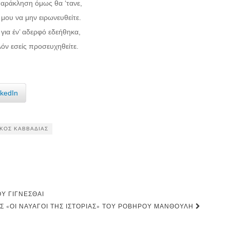
αράκληση όμως θα ‘τανε,
 μου να μην ειρωνευθείτε.
για έν’ αδερφό εδεήθηκα,
λόν εσείς προσευχηθείτε.
nkedIn
ΊΚΟΣ ΚΑΒΒΑΔΊΑΣ
Υ ΓΊΓΝΕΣΘΑΙ
Σ «ΟΙ ΝΑΥΑΓΟΊ ΤΗΣ ΙΣΤΟΡΊΑΣ» ΤΟΥ ΡΟΒΉΡΟΥ ΜΑΝΘΟΎΛΗ