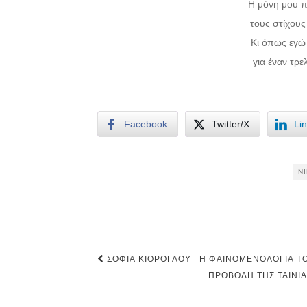
Η μόνη μου π
τους στίχους
Κι όπως εγώ 
για έναν τρε
Facebook
Twitter/X
Li
Ν
Post
ΣΟΦΊΑ ΚΙΌΡΟΓΛΟΥ | Η ΦΑΙΝΟΜΕΝΟΛΟΓΊΑ ΤΟ
navigation
ΠΡΟΒΟΛΉ ΤΗΣ ΤΑΙΝΊΑ