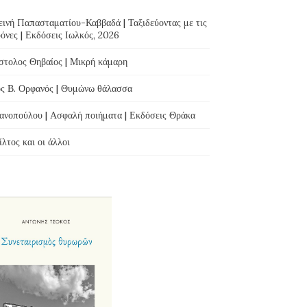
ινή Παπασταματίου-Καββαδά | Ταξιδεύοντας με τις
όνες | Εκδόσεις Ιωλκός, 2026
τολος Θηβαίος | Μικρή κάμαρη
ς Β. Ορφανός | Θυμώνω θάλασσα
ανοπούλου | Ασφαλή ποιήματα | Εκδόσεις Θράκα
λτος και οι άλλοι