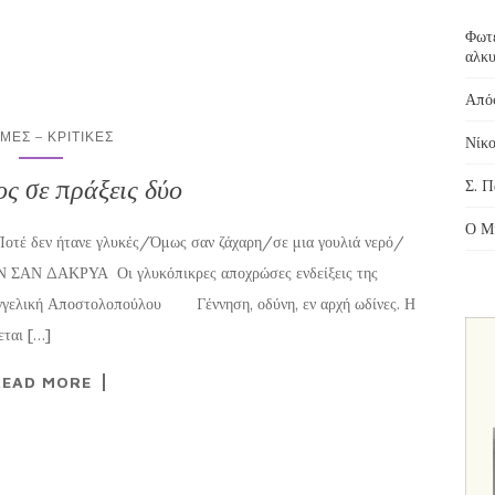
Φωτε
αλκυ
Απόσ
ΜΕΣ – ΚΡΙΤΙΚΈΣ
Νίκο
ς σε πράξεις δύο
Σ. Π
Ο Μί
 δεν ήτανε γλυκές/Όμως σαν ζάχαρη/σε μια γουλιά νερό/
Ν ΣΑΝ ΔΑΚΡΥΑ Οι γλυκόπικρες αποχρώσες ενδείξεις της
Αγγελική Αποστολοπούλου Γέννηση, οδύνη, εν αρχή ωδίνες. Η
εται […]
READ MORE