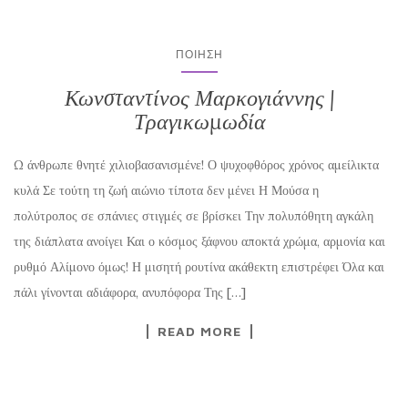
ΠΟΊΗΣΗ
Κωνσταντίνος Μαρκογιάννης |
Τραγικωμωδία
Ω άνθρωπε θνητέ χιλιοβασανισμένε! Ο ψυχοφθόρος χρόνος αμείλικτα
κυλά Σε τούτη τη ζωή αιώνιο τίποτα δεν μένει Η Μούσα η
πολύτροπος σε σπάνιες στιγμές σε βρίσκει Την πολυπόθητη αγκάλη
της διάπλατα ανοίγει Και ο κόσμος ξάφνου αποκτά χρώμα, αρμονία και
ρυθμό Αλίμονο όμως! Η μισητή ρουτίνα ακάθεκτη επιστρέφει Όλα και
πάλι γίνονται αδιάφορα, ανυπόφορα Της […]
READ MORE