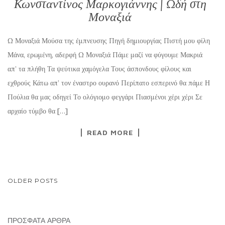
Κωνσταντίνος Μαρκογιάννης | Ωδή στη
Μοναξιά
Ω Μοναξιά Μούσα της έμπνευσης Πηγή δημιουργίας Πιστή μου φίλη
Μάνα, ερωμένη, αδερφή Ω Μοναξιά Πάμε μαζί να φύγουμε Μακριά
απ’ τα πλήθη Τα ψεύτικα χαμόγελα Τους άσπονδους φίλους και
εχθρούς Κάτω απ’ τον έναστρο ουρανό Περίπατο εσπερινό θα πάμε Η
Πούλια θα μας οδηγεί Το ολόγιομο φεγγάρι Πιασμένοι χέρι χέρι Σε
αρχαίο τύμβο θα […]
READ MORE
POSTS
OLDER POSTS
NAVIGATION
ΠΡΌΣΦΑΤΑ ΆΡΘΡΑ