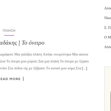
Απόσ
Νίκο
Σ. Π
ΠΟΊΗΣΗ
Ο Μί
αδάκης | Το όνειρο
Απόσ
ωγράφισε Μια γαλάζια πλάση Απόψε ονειρεύτηκα Μια αιώνια
ίλια Το όνειρο μου μύρισε Σαν μια πλάνη Το όνειρο με ξέχασε
στάνι Στα πόδια της με ξέβρασε Το κυνικό μου κύμα Στα […]
READ MORE