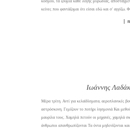
κόσμου, τα ζουμιά κάθε λογής μυρωδιάς, αποσταγμέν
κείνες που φαντάζομαι ότι είσαι εδώ και σ’ αγγίζω. 
Ιωάννης Λαδάκ
Μέρα τρίτη. Αντί για κελαϊδίσματα, αεροπλανικές βο
αστρόσκονη. Γεμίζουν το ποτήρι λησμονιά Και μεθού
μαυρίλα τους. Χαμηλά πετούν οι μηχανές, χαμηλά σκο
άνθρωποι απανθρωπίζονται Τα όντα μηδενίζονται κα