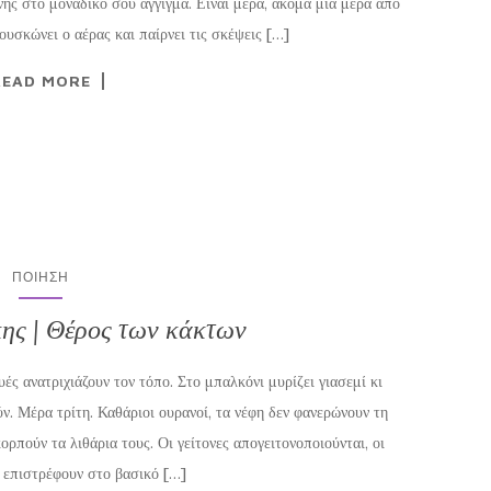
ης στο μοναδικό σου άγγιγμα. Είναι μέρα, ακόμα μια μέρα από
Φουσκώνει ο αέρας και παίρνει τις σκέψεις […]
READ MORE
ΠΟΊΗΣΗ
ης | Θέρος των κάκτων
υές ανατριχιάζουν τον τόπο. Στο μπαλκόνι μυρίζει γιασεμί κι
ν. Μέρα τρίτη. Καθάριοι ουρανοί, τα νέφη δεν φανερώνουν τη
ρπούν τα λιθάρια τους. Οι γείτονες απογειτονοποιούνται, οι
ι επιστρέφουν στο βασικό […]