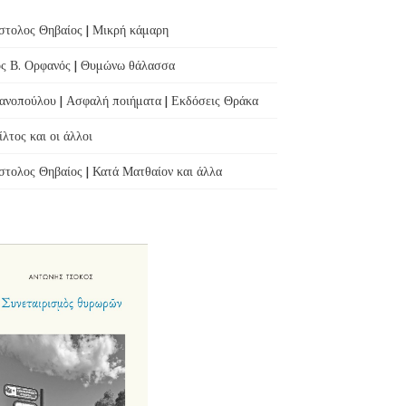
τολος Θηβαίος | Μικρή κάμαρη
ς Β. Ορφανός | Θυμώνω θάλασσα
ανοπούλου | Ασφαλή ποιήματα | Εκδόσεις Θράκα
λτος και οι άλλοι
τολος Θηβαίος | Κατά Ματθαίον και άλλα