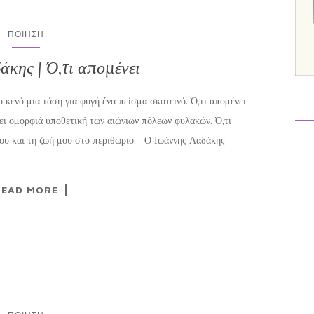
ΠΟΊΗΣΗ
άκης | Ό,τι απομένει
ο κενό μια τάση για φυγή ένα πείσμα σκοτεινό. Ό,τι απομένει
σει ομορφιά υποθετική των αιώνιων πόλεων φυλακών. Ό,τι
μου και τη ζωή μου στο περιθώριο. Ο Ιωάννης Λαδάκης
READ MORE