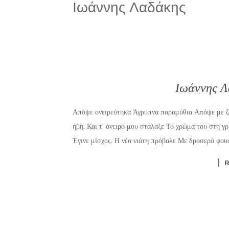
Ιωάννης Λαδάκης
Ιωάννης Λ
Απόψε ονειρεύτηκα Άγρυπνα παραμύθια Απόψε με ζ
ήβη. Και τ’ όνειρο μου στάλαξε Το χρώμα του στη γρ
Έγινε μίσχος. Η νέα νιότη πρόβαλε Με δροσερό φου