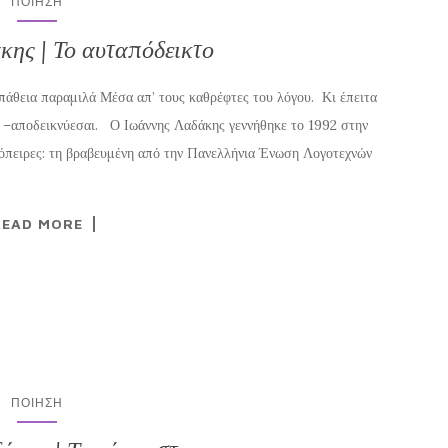
ΠΟΊΗΣΗ
ης | Το αυταπόδεικτο
πάθεια παραμιλά Μέσα απ’ τους καθρέφτες του λόγου. Κι έπειτα
τό –αποδεικνύεσαι. Ο Ιωάννης Λαδάκης γεννήθηκε το 1992 στην
απόπειρες: τη βραβευμένη από την Πανελλήνια Ένωση Λογοτεχνών
READ MORE
ΠΟΊΗΣΗ