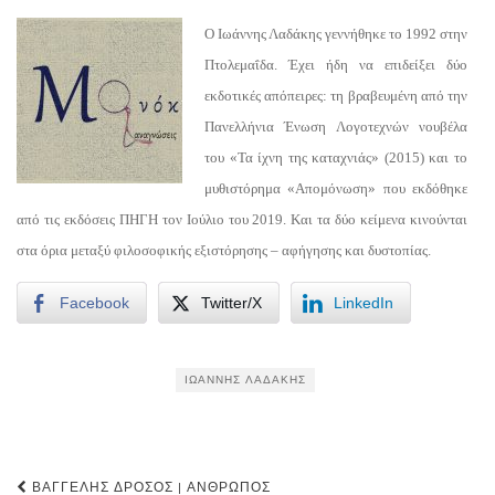
Ο Ιωάννης Λαδάκης γεννήθηκε το 1992 στην
Πτολεμαΐδα. Έχει ήδη να επιδείξει δύο
εκδοτικές απόπειρες: τη βραβευμένη από την
Πανελλήνια Ένωση Λογοτεχνών νουβέλα
του «Τα ίχνη της καταχνιάς» (2015) και το
μυθιστόρημα «Απομόνωση» που εκδόθηκε
από τις εκδόσεις ΠΗΓΗ τον Ιούλιο του 2019. Και τα δύο κείμενα κινούνται
στα όρια μεταξύ φιλοσοφικής εξιστόρησης – αφήγησης και δυστοπίας.
Facebook
Twitter/X
LinkedIn
ΙΩΆΝΝΗΣ ΛΑΔΆΚΗΣ
Post
ΒΑΓΓΈΛΗΣ ΔΡΌΣΟΣ | ΆΝΘΡΩΠΟΣ