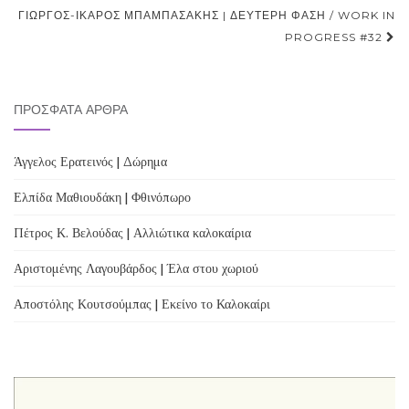
navigation
ΓΙΏΡΓΟΣ-ΊΚΑΡΟΣ ΜΠΑΜΠΑΣΆΚΗΣ | ΔΕΎΤΕΡΗ ΦΆΣΗ / WORK IN
PROGRESS #32
ΠΡΌΣΦΑΤΑ ΆΡΘΡΑ
Άγγελος Ερατεινός | Δώρημα
Ελπίδα Μαθιουδάκη | Φθινόπωρο
Πέτρος Κ. Βελούδας | Αλλιώτικα καλοκαίρια
Αριστομένης Λαγουβάρδος | Έλα στου χωριού
Αποστόλης Κουτσούμπας | Εκείνο το Καλοκαίρι