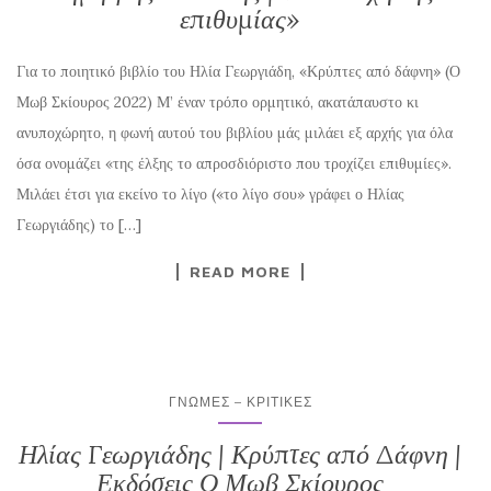
επιθυμίας»
Για το ποιητικό βιβλίο του Ηλία Γεωργιάδη, «Κρύπτες από δάφνη» (Ο
Μωβ Σκίουρος 2022) Μ’ έναν τρόπο ορμητικό, ακατάπαυστο κι
ανυποχώρητο, η φωνή αυτού του βιβλίου μάς μιλάει εξ αρχής για όλα
όσα ονομάζει «της έλξης το απροσδιόριστο που τροχίζει επιθυμίες».
Μιλάει έτσι για εκείνο το λίγο («το λίγο σου» γράφει ο Ηλίας
Γεωργιάδης) το […]
READ MORE
ΓΝΏΜΕΣ – ΚΡΙΤΙΚΈΣ
Ηλίας Γεωργιάδης | Κρύπτες από Δάφνη |
Εκδόσεις Ο Μωβ Σκίουρος