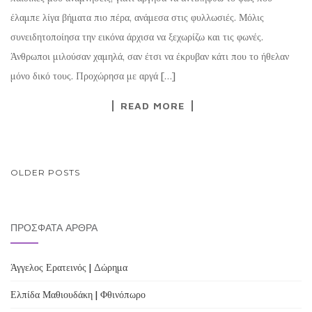
έλαμπε λίγα βήματα πιο πέρα, ανάμεσα στις φυλλωσιές. Μόλις
συνειδητοποίησα την εικόνα άρχισα να ξεχωρίζω και τις φωνές.
Άνθρωποι μιλούσαν χαμηλά, σαν έτσι να έκρυβαν κάτι που το ήθελαν
μόνο δικό τους. Προχώρησα με αργά […]
READ MORE
POSTS
OLDER POSTS
NAVIGATION
ΠΡΌΣΦΑΤΑ ΆΡΘΡΑ
Άγγελος Ερατεινός | Δώρημα
Ελπίδα Μαθιουδάκη | Φθινόπωρο