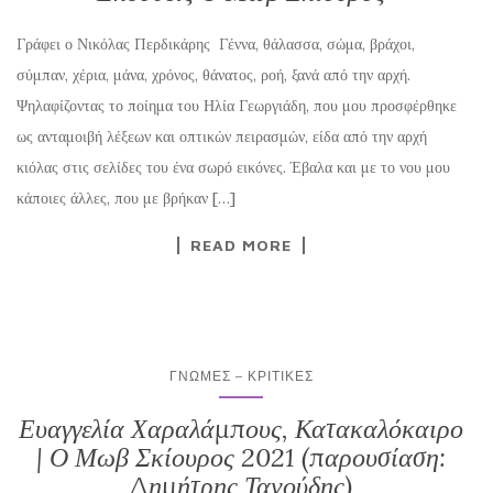
Γράφει ο Νικόλας Περδικάρης Γέννα, θάλασσα, σώμα, βράχοι,
σύμπαν, χέρια, μάνα, χρόνος, θάνατος, ροή, ξανά από την αρχή.
Ψηλαφίζοντας το ποίημα του Ηλία Γεωργιάδη, που μου προσφέρθηκε
ως ανταμοιβή λέξεων και οπτικών πειρασμών, είδα από την αρχή
κιόλας στις σελίδες του ένα σωρό εικόνες. Έβαλα και με το νου μου
κάποιες άλλες, που με βρήκαν […]
READ MORE
ΓΝΏΜΕΣ – ΚΡΙΤΙΚΈΣ
Ευαγγελία Χαραλάμπους, Κατακαλόκαιρο
| Ο Μωβ Σκίουρος 2021 (παρουσίαση:
Δημήτρης Τανούδης)