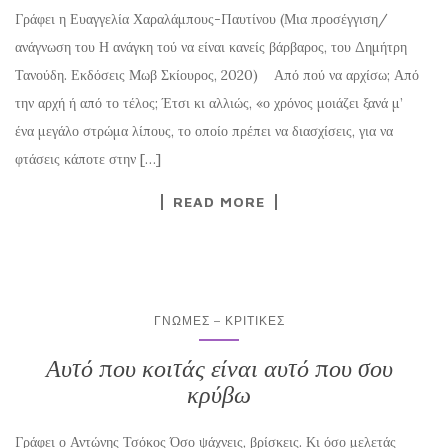
Γράφει η Ευαγγελία Χαραλάμπους-Παυτίνου (Μια προσέγγιση/
ανάγνωση του Η ανάγκη τού να είναι κανείς βάρβαρος, του Δημήτρη
Τανούδη. Εκδόσεις Μωβ Σκίουρος, 2020) Από πού να αρχίσω; Από
την αρχή ή από το τέλος; Έτσι κι αλλιώς, «ο χρόνος μοιάζει ξανά μ’
ένα μεγάλο στρώμα λίπους, το οποίο πρέπει να διασχίσεις, για να
φτάσεις κάποτε στην […]
READ MORE
ΓΝΏΜΕΣ – ΚΡΙΤΙΚΈΣ
Αυτό που κοιτάς είναι αυτό που σου
κρύβω
Γράφει ο Αντώνης Τσόκος Όσο ψάχνεις, βρίσκεις. Κι όσο μελετάς