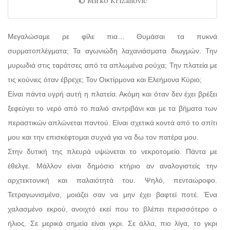
© Mirko Krizanovic
Μεγαλώσαμε ρε φίλε πια… Θυμάσαι τα πυκνά
συρματοπλέγματα; Τα αγωνιώδη λαχανιάσματα διωγμών. Την
μυρωδιά στις ταράτσες από τα απλωμένα ρούχα; Την πλατεία με
τις κούνιες όταν έβρεχε; Τον Οικτίρμονα και Ελεήμονα Κύριο;
Είναι πάντα υγρή αυτή η πλατεία. Ακόμη και όταν δεν έχει βρέξει
ξεφεύγει το νερό από το παλιό σιντριβάνι και με τα βήματα των
περαστικών απλώνεται παντού. Είναι σχετικά κοντά από το σπίτι
μου και την επισκέφτομαι συχνά για να δω τον πατέρα μου.
Στην δυτική της πλευρά υψώνεται το νεκροτομείο. Πάντα με
έθελγε. Μάλλον είναι δημόσιο κτήριο αν αναλογιστείς την
αρχτεκτονική και παλαιότητά του. Ψηλό, πενταώροφο.
Τετραγωνισμένο, μοιάζει σαν να μην έχει βαφτεί ποτέ. Ένα
χαλασμένο εκρού, ανοιχτό εκεί που το βλέπει περισσότερο ο
ήλιος. Σε μερικά σημεία είναι γκρι. Σε άλλα, πιο λίγα, το γκρι