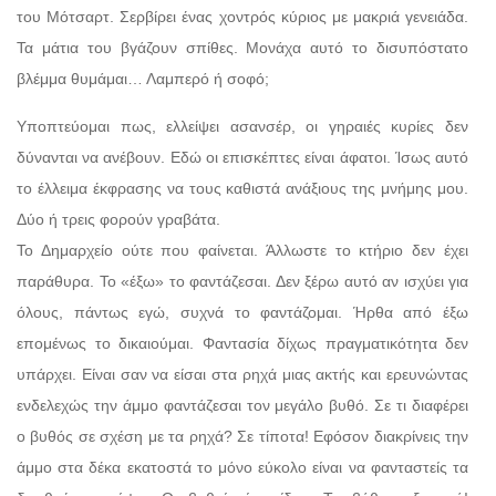
του Μότσαρτ. Σερβίρει ένας χοντρός κύριος με μακριά γενειάδα.
Τα μάτια του βγάζουν σπίθες. Μονάχα αυτό το δισυπόστατο
βλέμμα θυμάμαι… Λαμπερό ή σοφό;
Υποπτεύομαι πως, ελλείψει ασανσέρ, οι γηραιές κυρίες δεν
δύνανται να ανέβουν. Εδώ οι επισκέπτες είναι άφατοι. Ίσως αυτό
το έλλειμα έκφρασης να τους καθιστά ανάξιους της μνήμης μου.
Δύο ή τρεις φορούν γραβάτα.
Το Δημαρχείο ούτε που φαίνεται. Άλλωστε το κτήριο δεν έχει
παράθυρα. Το «έξω» το φαντάζεσαι. Δεν ξέρω αυτό αν ισχύει για
όλους, πάντως εγώ, συχνά το φαντάζομαι. Ήρθα από έξω
επομένως το δικαιούμαι. Φαντασία δίχως πραγματικότητα δεν
υπάρχει. Είναι σαν να είσαι στα ρηχά μιας ακτής και ερευνώντας
ενδελεχώς την άμμο φαντάζεσαι τον μεγάλο βυθό. Σε τι διαφέρει
ο βυθός σε σχέση με τα ρηχά? Σε τίποτα! Εφόσον διακρίνεις την
άμμο στα δέκα εκατοστά το μόνο εύκολο είναι να φανταστείς τα