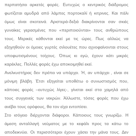
περπατήσει αρκετές φορές. Ευτυχώς ο κεντρικός διάδρομος
φωτίζεται αμυδρά από λάμπες πορτοκαλί ή κιτρινες. Και πάλι
όμως είναι σκοτεινά. Αριστερά-δεξιά διακρίνονται σαν σκιές
γυναίκες γερασμένες που «περιποιούνται» τους ανθρώπους
τους. Μερικές κάθονται εκεί με τις ώρες. Πως αλλιώς να
εξηγηθούν οι όμοιες γυρτές σιλουέτες που αχνοφαίνονται στους
υποφωτισμένους τοίχους. Όπως κι εγώ, έχουν κάτι μικρές
καρέκλες. Πολλές φορές έχω αποκοιμηθεί εκεί.
Ανελκυστήρας δεν πρέπει να υπάρχει. Ή, αν υπάρχει , είναι σε
μόνιμη βλάβη. Έτσι εξηγείται υποθέτω ο συνωστισμός που,
κάποιες φορές –ευτυχώς λίγες-, γίνεται εκεί στα χαμηλά από
τους συγγενείς των νεκρών. Άλλωστε, τόσες φορές που έχω
ανέβει τους ορόφους, θα τον είχα εντοπίσει.
Στο ισόγειο διέρχονται διάφοροι. Κάποιους τους γνωρίζω. Η
άμεση ανταλλαγή νεύματος με το κεφάλι προς τα κάτω το
αποδεικνύει. Οι περισσότεροι έχουν χάσει την μάνα τους. Δεν