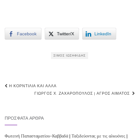
Facebook
Twitter/X
LinkedIn
ΣΊΜΟΣ ΙΩΣΗΦΊΔΗΣ
Post
Η ΚΟΡΝΤΊΛΙΑ ΚΑΙ ΆΛΛΑ
navigation
ΓΙΏΡΓΟΣ Χ. ΖΑΧΑΡΌΠΟΥΛΟΣ | ΑΓΡΌΣ ΑΊΜΑΤΟΣ
ΠΡΌΣΦΑΤΑ ΆΡΘΡΑ
Φωτεινή Παπασταματίου-Καββαδά | Ταξιδεύοντας με τις αλκυόνες |