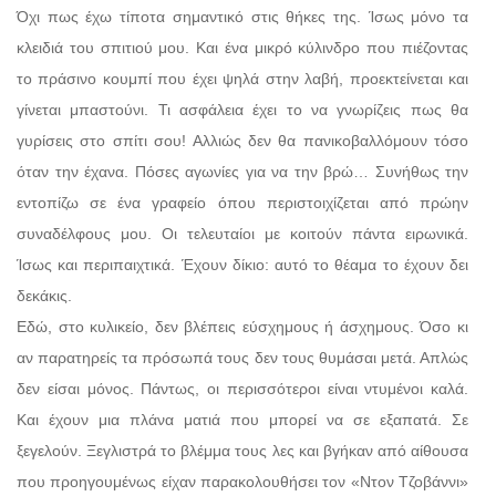
Όχι πως έχω τίποτα σημαντικό στις θήκες της. Ίσως μόνο τα
κλειδιά του σπιτιού μου. Και ένα μικρό κύλινδρο που πιέζοντας
το πράσινο κουμπί που έχει ψηλά στην λαβή, προεκτείνεται και
γίνεται μπαστούνι. Τι ασφάλεια έχει το να γνωρίζεις πως θα
γυρίσεις στο σπίτι σου! Αλλιώς δεν θα πανικοβαλλόμουν τόσο
όταν την έχανα. Πόσες αγωνίες για να την βρώ… Συνήθως την
εντοπίζω σε ένα γραφείο όπου περιστοιχίζεται από πρώην
συναδέλφους μου. Οι τελευταίοι με κοιτούν πάντα ειρωνικά.
Ίσως και περιπαιχτικά. Έχουν δίκιο: αυτό το θέαμα το έχουν δει
δεκάκις.
Εδώ, στο κυλικείο, δεν βλέπεις εύσχημους ή άσχημους. Όσο κι
αν παρατηρείς τα πρόσωπά τους δεν τους θυμάσαι μετά. Απλώς
δεν είσαι μόνος. Πάντως, οι περισσότεροι είναι ντυμένοι καλά.
Και έχουν μια πλάνα ματιά που μπορεί να σε εξαπατά. Σε
ξεγελούν. Ξεγλιστρά το βλέμμα τους λες και βγήκαν από αίθουσα
που προηγουμένως είχαν παρακολουθήσει τον «Ντον Τζοβάννι»