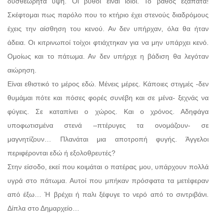
δυσθεώρητα ύψη. Οι βυθοί είναι ίδιοι. Το βάθος εξαπατά!
Σκέφτομαι πως παρόλο που το κτήριο έχει στενούς διαδρόμους
έχεις την αίσθηση του κενού. Αν δεν υπήρχαν, όλα θα ήταν
άδεια. Οι κιτρινωποί τοίχοι φτιάχτηκαν για να μην υπάρχει κενό.
Ομοίως και το πάτωμα. Αν δεν υπήρχε η βάδιση θα λεγόταν
αιώρηση.
Είναι εθιστικό το μέρος εδώ. Μένεις μέρες. Κάποιες στιγμές -δεν
θυμάμαι πότε και πόσες φορές συνέβη και σε μένα- ξεχνάς να
φύγεις. Σε καταπίνει ο χώρος. Και ο χρόνος. Αδηφάγα
υποφωτισμένα στενά –πτέρυγες τα ονομάζουν- σε
μαγνητίζουν… Πλανάται μια αποτροπή φυγής. Άγγελοι
περιφέρονται εδώ ή εξολοθρευτές?
Στην είσοδο, εκεί που κοιμάται ο πατέρας μου, υπάρχουν πολλά
υγρά στο πάτωμα. Αυτοί που μπήκαν πρόσφατα τα μετέφεραν
από έξω… Ή βρέχει ή παλι ξέφυγε το νερό από το σιντριβάνι.
Δίπλα στο Δημαρχείο…