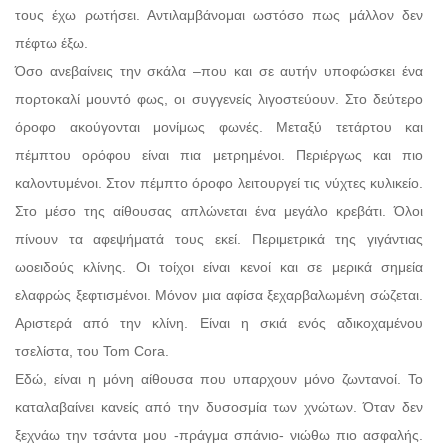
τους έχω ρωτήσει. Αντιλαμβάνομαι ωστόσο πως μάλλον δεν
πέφτω έξω.
Όσο ανεβαίνεις την σκάλα –που και σε αυτήν υποφώσκει ένα
πορτοκαλί μουντό φως, οι συγγενείς λιγοστεύουν. Στο δεύτερο
όροφο ακούγονται μονίμως φωνές. Μεταξύ τετάρτου και
πέμπτου ορόφου είναι πια μετρημένοι. Περιέργως και πιο
καλοντυμένοι. Στον πέμπτο όροφο λειτουργεί τις νύχτες κυλικείο.
Στο μέσο της αίθουσας απλώνεται ένα μεγάλο κρεβάτι. Όλοι
πίνουν τα αφεψήματά τους εκεί. Περιμετρικά της γιγάντιας
ωοειδούς κλίνης. Οι τοίχοι είναι κενοί και σε μερικά σημεία
ελαφρώς ξεφτισμένοι. Μόνον μια αφίσα ξεχαρβαλωμένη σώζεται.
Αριστερά από την κλίνη. Είναι η σκιά ενός αδικοχαμένου
τσελίστα, του Tom Cora.
Εδώ, είναι η μόνη αίθουσα που υπαρχουν μόνο ζωντανοί. Το
καταλαβαίνει κανείς από την δυσοσμία των χνώτων. Όταν δεν
ξεχνάω την τσάντα μου -πράγμα σπάνιο- νιώθω πιο ασφαλής.