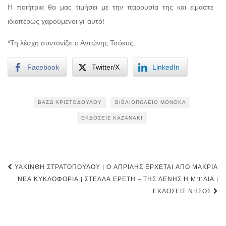
Η ποιήτρια θα μας τιμήσει με την παρουσία της και είμαστε
ιδιαιτέρως χαρούμενοι γι’ αυτό!
*Τη λέσχη συντονίζει ο Αντώνης Τσόκος.
Facebook
Twitter/X
LinkedIn
ΒΆΣΩ ΧΡΙΣΤΟΔΟΎΛΟΥ
ΒΙΒΛΙΟΠΩΛΕΊΟ ΜΟΝΌΚΛ
ΕΚΔΌΣΕΙΣ ΚΑΖΑΝΑΚΙ
Post
ΥΑΚΊΝΘΗ ΣΤΡΑΤΟΠΟΎΛΟΥ | Ο ΑΠΡΊΛΗΣ ΈΡΧΕΤΑΙ ΑΠΌ ΜΑΚΡΙΆ
navigation
ΝΈΑ ΚΥΚΛΟΦΟΡΊΑ | ΣΤΈΛΛΑ ΕΡΈΤΗ – ΤΗΣ ΛΈΝΗΣ Η Μ[I]ΛΙΆ |
ΕΚΔΌΣΕΙΣ ΝΉΣΟΣ