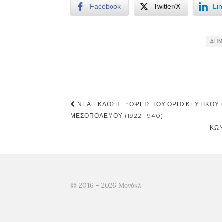
Facebook
Twitter/X
Li
ΔΗΜ
Post
ΝΈΑ ΈΚΔΟΣΗ | “ΟΨΕΙΣ ΤΟΥ ΘΡΗΣΚΕΥΤΙΚΟΎ
navigation
ΜΕΣΟΠΟΛΈΜΟΥ (1922-1940)
ΚΩΝ