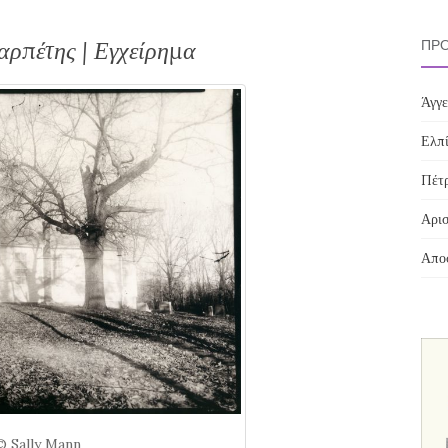
ρπέτης | Εγχείρημα
ΠΡΌ
Άγγε
Ελπί
Πέτρ
Αρισ
Αποσ
© Sally Mann