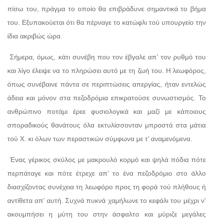
πίσω του, πράγμα το οποίο θα επιβράδυνε σημαντικά το βήμα
του. Εξυπακούεται ότι θα πέρναγε το κατώφλι τού υπουργείο την
ίδια ακριβώς ώρα.
Σήμερα, όμως, κάτι συνέβη που τον έβγαλε απ’ τον ρυθμό του
και λίγο έλειψε να το πληρώσει αυτό με τη ζωή του. Η λεωφόρος,
όπως συνέβαινε πάντα σε περιπτώσεις απεργίας, ήταν εντελώς
άδεια και μόνον στα πεζοδρόμια επικρατούσε συνωστισμός. Το
ανθρώπινο ποτάμι έρεε φυσιολογικά και μαζί με κάποιους
σποραδικούς θανάτους όλα εκτυλίσσονταν μπροστά στα μάτια
τού Χ. κι όλων των περαστικών σύμφωνα με τ’ αναμενόμενα.
Ένας γέρικος σκύλος με μακρουλό κορμό και ψηλά πόδια πότε
περπάταγε και πότε έτρεχε απ’ το ένα πεζοδρόμιο στο άλλο
διασχίζοντας συνέχεια τη λεωφόρο προς τη φορά τού πλήθους ή
αντίθετα απ’ αυτή. Συχνά πυκνά χαμήλωνε το κεφάλι του μέχρι ν’
ακουμπήσει η μύτη του στην άσφαλτο και μύριζε μεγάλες