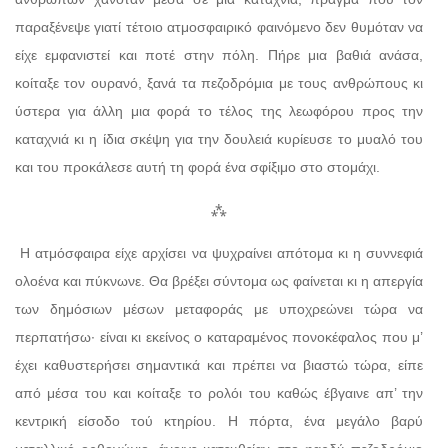
παραξένεψε γιατί τέτοιο ατμοσφαιρικό φαινόμενο δεν θυμόταν να
είχε εμφανιστεί και ποτέ στην πόλη. Πήρε μια βαθιά ανάσα,
κοίταξε τον ουρανό, ξανά τα πεζοδρόμια με τους ανθρώπους κι
ύστερα για άλλη μια φορά το τέλος της λεωφόρου προς την
καταχνιά κι η ίδια σκέψη για την δουλειά κυρίευσε το μυαλό του
και του προκάλεσε αυτή τη φορά ένα σφίξιμο στο στομάχι.
⁂
Η ατμόσφαιρα είχε αρχίσει να ψυχραίνει απότομα κι η συννεφιά
ολοένα και πύκνωνε. Θα βρέξει σύντομα ως φαίνεται κι η απεργία
των δημόσιων μέσων μεταφοράς με υποχρεώνει τώρα να
περπατήσω· είναι κι εκείνος ο καταραμένος πονοκέφαλος που μ’
έχει καθυστερήσει σημαντικά και πρέπει να βιαστώ τώρα, είπε
από μέσα του και κοίταξε το ρολόι του καθώς έβγαινε απ’ την
κεντρική είσοδο τού κτηρίου. Η πόρτα, ένα μεγάλο βαρύ