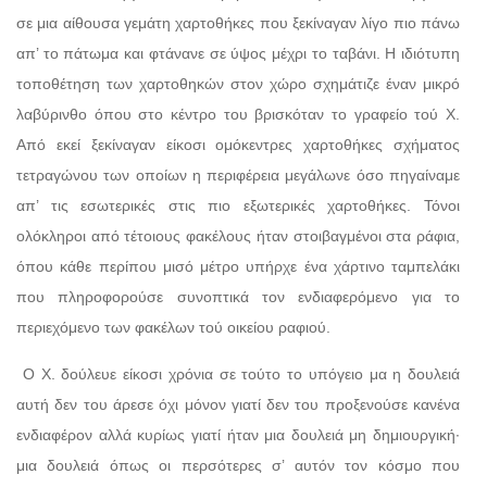
σε μια αίθουσα γεμάτη χαρτοθήκες που ξεκίναγαν λίγο πιο πάνω
απ’ το πάτωμα και φτάνανε σε ύψος μέχρι το ταβάνι. Η ιδιότυπη
τοποθέτηση των χαρτοθηκών στον χώρο σχημάτιζε έναν μικρό
λαβύρινθο όπου στο κέντρο του βρισκόταν το γραφείο τού Χ.
Από εκεί ξεκίναγαν είκοσι ομόκεντρες χαρτοθήκες σχήματος
τετραγώνου των οποίων η περιφέρεια μεγάλωνε όσο πηγαίναμε
απ’ τις εσωτερικές στις πιο εξωτερικές χαρτοθήκες. Τόνοι
ολόκληροι από τέτοιους φακέλους ήταν στοιβαγμένοι στα ράφια,
όπου κάθε περίπου μισό μέτρο υπήρχε ένα χάρτινο ταμπελάκι
που πληροφορούσε συνοπτικά τον ενδιαφερόμενο για το
περιεχόμενο των φακέλων τού οικείου ραφιού.
Ο Χ. δούλευε είκοσι χρόνια σε τούτο το υπόγειο μα η δουλειά
αυτή δεν του άρεσε όχι μόνον γιατί δεν του προξενούσε κανένα
ενδιαφέρον αλλά κυρίως γιατί ήταν μια δουλειά μη δημιουργική·
μια δουλειά όπως οι περσότερες σ’ αυτόν τον κόσμο που