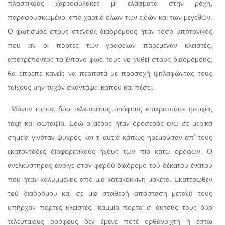
πλαστικούς χαρτοφύλακες μ’ ελάσματα στην ράχη,
παραφουσκωμένοι από χαρτιά όλων των ειδών και των μεγεθών.
Ο φωτισμός στους στενούς διαδρόμους ήταν τόσο υποτονικός
που αν οι πόρτες των γραφείων παρέμεναν κλειστές,
αποτρέποντας το έντονο φως τους να χυθεί στους διαδρόμους,
θα έπρεπε κανείς να περπατά με προσοχή ψηλαφώντας τους
τοίχους μην τυχόν σκοντάψει κάπου και πέσει.
Μόνον στους δύο τελευταίους ορόφους επικρατούσε ησυχία,
τάξη και φωταψία. Εδώ ο αέρας ήταν δροσερός ενώ σε μερικά
σημεία γινόταν ψυχρός και τ’ αυτιά κάπως ηρεμούσαν απ’ τους
εκατοντάδες διαφορετικούς ήχους των πιο κάτω ορόφων. Ο
ανελκυστήρας άνοιγε στον φαρδύ διάδρομο τού δέκατου ένατου
που ήταν καλυμμένος από μια κατακόκκινη μοκέτα. Εκατέρωθεν
τού διαδρόμου και σε μια σταθερή απόσταση μεταξύ τους
υπήρχαν πόρτες κλειστές -καμμία πόρτα σ’ αυτούς τους δύο
τελευταίους ορόφους δεν έμενε ποτέ ορθάνοιχτη ή έστω