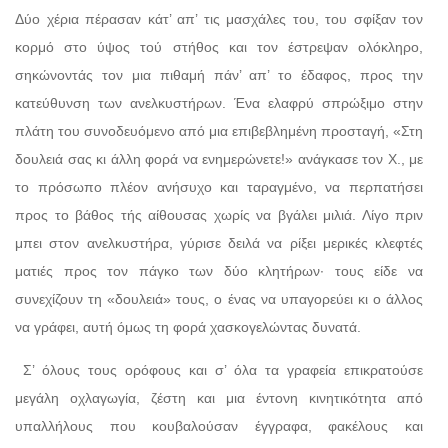
Δύο χέρια πέρασαν κάτ’ απ’ τις μασχάλες του, του σφίξαν τον
κορμό στο ύψος τού στήθος και τον έστρεψαν ολόκληρο,
σηκώνοντάς τον μια πιθαμή πάν’ απ’ το έδαφος, προς την
κατεύθυνση των ανελκυστήρων. Ένα ελαφρύ σπρώξιμο στην
πλάτη του συνοδευόμενο από μια επιβεβλημένη προσταγή, «Στη
δουλειά σας κι άλλη φορά να ενημερώνετε!» ανάγκασε τον Χ., με
το πρόσωπο πλέον ανήσυχο και ταραγμένο, να περπατήσει
προς το βάθος τής αίθουσας χωρίς να βγάλει μιλιά. Λίγο πριν
μπει στον ανελκυστήρα, γύρισε δειλά να ρίξει μερικές κλεφτές
ματιές προς τον πάγκο των δύο κλητήρων· τους είδε να
συνεχίζουν τη «δουλειά» τους, ο ένας να υπαγορεύει κι ο άλλος
να γράφει, αυτή όμως τη φορά χασκογελώντας δυνατά.
Σ’ όλους τους ορόφους και σ’ όλα τα γραφεία επικρατούσε
μεγάλη οχλαγωγία, ζέστη και μια έντονη κινητικότητα από
υπαλλήλους που κουβαλούσαν έγγραφα, φακέλους και