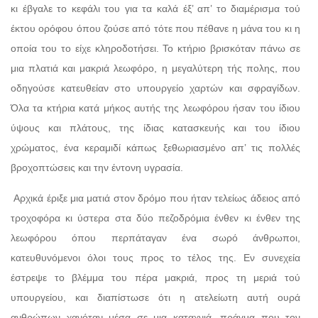
κι έβγαλε το κεφάλι του για τα καλά έξ’ απ’ το διαμέρισμα τού
έκτου ορόφου όπου ζούσε από τότε που πέθανε η μάνα του κι η
οποία του το είχε κληροδοτήσει. Το κτήριο βρισκόταν πάνω σε
μια πλατιά και μακριά λεωφόρο, η μεγαλύτερη τής πολης, που
οδηγούσε κατευθείαν στο υπουργείο χαρτών και σφραγίδων.
Όλα τα κτήρια κατά μήκος αυτής της λεωφόρου ήσαν του ίδιου
ύψους και πλάτους, της ίδιας κατασκευής και του ίδιου
χρώματος, ένα κεραμιδί κάπως ξεθωριασμένο απ’ τις πολλές
βροχοπτώσεις και την έντονη υγρασία.
Αρχικά έριξε μια ματιά στον δρόμο που ήταν τελείως άδειος από
τροχοφόρα κι ύστερα στα δύο πεζοδρόμια ένθεν κι ένθεν της
λεωφόρου όπου περπάταγαν ένα σωρό άνθρωποι,
κατευθυνόμενοι όλοι τους προς το τέλος της. Εν συνεχεία
έστρεψε το βλέμμα του πέρα μακριά, προς τη μεριά τού
υπουργείου, και διαπίστωσε ότι η ατελείωτη αυτή ουρά
ανθρώπων χανόταν μέσα σε μια καταχνιά, πράγμα που τον