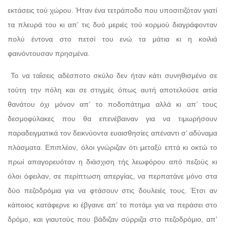
εκτάσεις τού χώρου. Ήταν ένα τετράποδο που υποσιτιζόταν γιατί
τα πλευρά του κι απ’ τις δυό μεριές τού κορμού διαγράφονταν
πολύ έντονα στο πετσί του ενώ τα μάτια κι η κοιλιά
φαινόντουσαν πρησμένα.
Το να ταΐσεις αδέσποτο σκύλο δεν ήταν κάτι συνηθισμένο σε
τούτη την πόλη και σε στιγμές όπως αυτή αποτελούσε αιτία
θανάτου όχι μόνον απ’ το ποδοπάτημα αλλά κι απ’ τους
δεσμοφύλακες που θα επενέβαιναν για να τιμωρήσουν
παραδειγματικά τον δεικνύοντα ευαισθησίες απέναντι σ’ αδύναμα
πλάσματα. Επιπλέον, όλοι γνώριζαν ότι μεταξύ επτά κι οκτώ το
πρωί απαγορευόταν η διάσχιση τής λεωφόρου από πεζούς κι
όλοι όφειλαν, σε περίπτωση απεργίας, να περπατάνε μόνο στα
δύο πεζοδρόμια για να φτάσουν στις δουλειές τους. Έτσι αν
κάποιος κατάφερνε κι έβγαινε απ’ το ποτάμι για να περάσει στο
δρόμο, και γιαυτούς που βάδιζαν σύρριζα στο πεζοδρόμιο, απ’