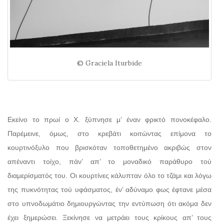
© Graciela Iturbide
Εκείνο το πρωί ο X. ξύπνησε μ’ έναν φρικτό πονοκέφαλο.
Παρέμεινε, όμως, στο κρεβάτι κοιτώντας επίμονα το
κουρτινόξυλο που βρισκόταν τοποθετημένο ακριβώς στον
απέναντι τοίχο, πάν’ απ’ το μοναδικό παράθυρο τού
διαμερίσματός του. Οι κουρτίνες κάλυπταν όλο το τζάμι και λόγω
της πυκνότητας τού υφάσματος, έν’ αδύναμο φως έφτανε μέσα
στο υπνοδωμάτιο δημιουργώντας την εντύπωση ότι ακόμα δεν
έχει ξημερώσει. Ξεκίνησε να μετράει τους κρίκους απ’ τους