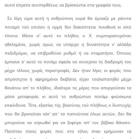
αυτοί έπρεπε ανυπερθέτως να βρίσκονται στα γραφεία τους.
Σε λίγη ώρα αυτή η ανθρώπινη ουρά θα έμοιαζε με ρέοντα
ποταμό τού οποίου η ορμή δεν διακόπτεται πουθενά κι από
τίποτα. Μέσα σ’ αυτό το πλήθος ο Χ. συμπαρασυρόταν
ηθελημένα, χωρίς όμως να υπάρχει η δυνατότητα ν’ αλλάξει
πεζοδρόμιο, να επιβραδύνει ρυθμό ή να σταματήσει. Όποιος
έμπαινε σ’ αυτό το ποτάμι όφειλε να συνεχίσει τη διαδρομή του
μέχρι τέλους χωρίς περιστροφές. Δεν ήταν λίγες οι φορές που
απρόσεχτοι ή αφηρημένοι διαβάτες είχαν τσαλαπατηθεί μέχρι
θανάτου απ’ το πλήθος, ιδιαίτερα τις μέρες που απεργούσαν τα
μέσα μεταφοράς κι αυτό το ανθρώπινο ποτάμι φούσκωνε
επικίνδυνα. Τότε, εξαιτίας τής βιασύνης τού πλήθους ο δυστυχής
που θα βρισκόταν κάτ’ απ’ τα παπούτσια όλων αυτών, δεν θα
μπορούσε να σηκωθεί για να ξεφύγει απ’ τον βέβαιο θάνατο.
Πατιόταν τόσες φορές που στο τέλος όταν ερήμωναν τα