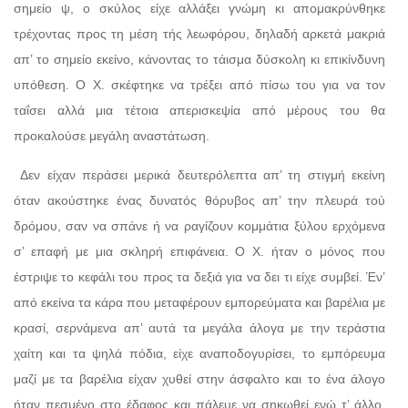
σημείο ψ, ο σκύλος είχε αλλάξει γνώμη κι απομακρύνθηκε
τρέχοντας προς τη μέση τής λεωφόρου, δηλαδή αρκετά μακριά
απ’ το σημείο εκείνο, κάνοντας το τάισμα δύσκολη κι επικίνδυνη
υπόθεση. Ο Χ. σκέφτηκε να τρέξει από πίσω του για να τον
ταΐσει αλλά μια τέτοια απερισκεψία από μέρους του θα
προκαλούσε μεγάλη αναστάτωση.
Δεν είχαν περάσει μερικά δευτερόλεπτα απ’ τη στιγμή εκείνη
όταν ακούστηκε ένας δυνατός θόρυβος απ’ την πλευρά τού
δρόμου, σαν να σπάνε ή να ραγίζουν κομμάτια ξύλου ερχόμενα
σ’ επαφή με μια σκληρή επιφάνεια. Ο Χ. ήταν ο μόνος που
έστριψε το κεφάλι του προς τα δεξιά για να δει τι είχε συμβεί. Έν’
από εκείνα τα κάρα που μεταφέρουν εμπορεύματα και βαρέλια με
κρασί, σερνάμενα απ’ αυτά τα μεγάλα άλογα με την τεράστια
χαίτη και τα ψηλά πόδια, είχε αναποδογυρίσει, το εμπόρευμα
μαζί με τα βαρέλια είχαν χυθεί στην άσφαλτο και το ένα άλογο
ήταν πεσμένο στο έδαφος και πάλευε να σηκωθεί ενώ τ’ άλλο,