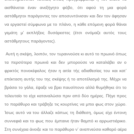
αισθάνεται έναν ανεξήγητο φόβο, ότι αφού τη μια φορά
αστάθμητοι παράγοντες τον αποσυντόνισαν και δεν τον άφησαν
να εργαστεί σύμφωνα με το πλάνο, η κάθε επόμενη φορά θάναι
γεμάτη μ’ εκπλήξεις δυσάρεστες (έτσι ονόμαζε αυτός τους
αστάθμητους παράγοντες).
Αυτή η σκέψη, λοιπόν, τον τυραννούσε κι αυτό το πρωινό όπως
τα περσότερα πρωινά και δεν μπορούσε να καταλάβει αν ο
φρικτός πονοκέφαλος ήταν η αιτία τής αδιαθεσίας του και κατ’
επέκταση αυτής του της σκέψης ή το αποτέλεσμά της. Μέχρι να
βράσει το γάλα, έψαξε να βρει παυσίπονο αλλά θυμήθηκε ότι το
τελευταίο το είχε καταναλώσει πριν από δύο ημέρες. Πήγε προς
το παράθυρο και τράβηξε τις κουρτίνες να μπει φως στον χώρο.
Ίσως αυτό να του άλλαζε κάπως τη διάθεση, όμως είχε έντονη
συννεφιά και το φως που έμπαινε ήταν θαμπό κι αρρωστιάρικο.
Στη συνέχεια άνοιξε και το παράθυρο ν’ αναπνεύσει καθαρό αέρα