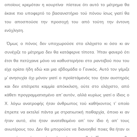
οποίους κρεμόταν η κουρτίνα· πίστευε ότι αυτό το μέτρημα θα
έκανε πιο υποφερτό το βασανιστήριο τού πόνου ίσως γιατί θα
του αποσπούσε την προσοχή του από τούτη την έντονη
ενόχληση.
Όμως ο πόνος δεν υποχωρούσε στο ελάχιστο κι όσο κι αν
συνέχιζε το μέτρημα δεν θα κατάφερνε τίποτα. Ήταν φανερό ότι
έτσι θα πετύχαινε μόνο να καθυστερήσει στο ραντεβού που του
είχε ορίσει ήδη εδώ και μια εβδομάδα ο Γενικός. Αυτό τον γέμιζε
μ’ ανησυχία όχι μόνον γιατί ο προϊστάμενός του ήταν αυστηρός
και δεν επέτρεπε καμμία απόκκλιση, ούτε στο ελάχιστο, από
κάθετι προγραμματισμένο απ’ αυτόν, αλλά κυρίως γιατί ο ίδιος ο
Χ. λόγω ανατροφής ήταν άνθρωπος τού καθήκοντος τ’ οποίο
έπρεπε να εκτελεί πάντα με στρατιωτική πειθαρχία, όποιο κι αν
ήταν αυτό, είτε ήταν ανατεθειμένο απ’ τον ίδιο ή απ’ τους
ανωτέρους του. Δεν θα μπορούσε να διανοηθεί ποιες θα ήταν οι