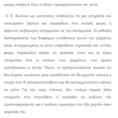
μαύρη σκέψη κι όλες οι άλλες προερχόντουσαν απ’ αυτή.
Ο Χ. δούλευε ως κατώτατος υπάλληλος σε μια υπηρεσία τού
υπουργείου χαρτών και σφραγίδων που πολλές φορές η
εκάστοτε κυβέρνηση επιχειρούσε να την καταργήσει. Οι μέθοδοι
διεκπεραίωσης των διαφόρων υποθέσεων αυτού τού τμήματος
ήσαν απηρχαιωμένοι κι αυτό επιβράδυνε σημαντικά και πολλές
φορές παρακώλυε κιόλας τις εργασίες τόσο της εν λόγω
υπηρεσίας όσο κι εκείνων των τμημάτων, των άμεσα
σχετιζόμενων μ’ αυτήν. Όμως, οι εμπειρογνώμονες έκριναν ότι
δεν έπρεπε να κλείσει γιατί προέβλεπαν ότι θα ερχόταν κάποτε η
εποχή που θ’ αυτοματοποιηθούν και θα εκσυγχρονιστούν κάπως
τα μέσα. Για την ώρα, πάντως, δεν υπήρχε καμμία άλλη
υπηρεσία που επροτίθετο ν’ αναλάβει τις ευθύνες τής
προαναφερόμενης και ν’ αυξήσει περαιτέρω τον ήδη μεγάλο όγκο
εργασίας της.