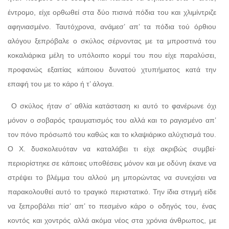
έντρομο, είχε ορθωθεί στα δύο πισινά πόδια του και χλιμίντριζε
αφηνιασμένο. Ταυτόχρονα, ανάμεσ’ απ’ τα πόδια τού όρθιου
αλόγου ξεπρόβαλε ο σκύλος σέρνοντας με τα μπροστινά του
κοκαλιάρικα μέλη το υπόλοιπο κορμί του που είχε παραλύσει,
προφανώς εξαιτίας κάποιου δυνατού χτυπήματος κατά την
επαφή του με το κάρο ή τ’ άλογα.
Ο σκύλος ήταν σ’ αθλία κατάσταση κι αυτό το φανέρωνε όχι
μόνον ο σοβαρός τραυματισμός του αλλά και το ραγισμένο απ’
τον πόνο πρόσωπό του καθώς και το κλαψιάρικο αλύχτισμά του.
Ο Χ. δυσκολευόταν να καταλάβει τι είχε ακριβώς συμβεί·
περιορίστηκε σε κάποιες υποθέσεις μόνον και με οδύνη έκανε να
στρέψει το βλέμμα του αλλού μη μπορώντας να συνεχίσει να
παρακολουθεί αυτό το τραγικό περιστατικό. Την ίδια στιγμή είδε
να ξεπροβάλει πίσ’ απ’ το πεσμένο κάρο ο οδηγός του, ένας
κοντός και χοντρός αλλά ακόμα νέος στα χρόνια άνθρωπος, με