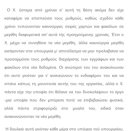
Ο Χ. ύστερα από χρόνια σ’ αυτή τη θέση ακόμα δεν είχε
καταφέρει να επισπεύσει τους ρυθμούς, καθώς σχεδόν κάθε
χρόνο τυπώνονταν καινούργιες σειρές χαρτών και φακέλων σε
μεγέθη διαφορετικά απ’ αυτά τής προηγούμενης χρονιάς. Έτσι ο
Χ. μέχρι να συνηθίσει τα νέα μεγέθη, άλλα καινούργια μεγέθη
εισάγονταν στα υπουργεία μ’ αποτέλεσμα να μην προλαβαίνει να
προσαρμόσει τους ρυθμούς διαχείρισης των εγγράφων και των
φακέλων στα νέα δεδομένα. Οι ανώτεροί του του ανακοίνωναν
ότι αυτό γινόταν για ν’ ανανεώνουν το ενδιαφέρον του και να
σπάνε κάπως τη μονοτονία αυτής του της εργασίας, αλλά ο Χ.
πάντα είχε την υποψία ότι θέλανε να του δυσκολέψουν το έργο
-μια υποψία που δεν μπόρεσε ποτέ να επιβεβαιώσει φυσικά,
αλλά πάντα στριφογύριζε στο μυαλό του, ειδικά όταν
ανακοινώνονταν τα νέα μεγέθη.
Η δουλειά αυτή γινόταν κάθε μέρα στο υπόγειο τού υπουργείου,