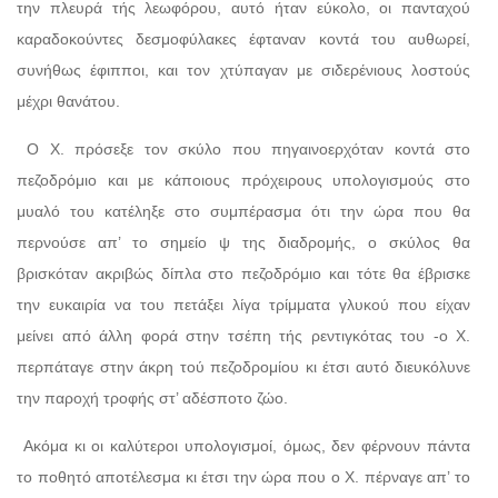
την πλευρά τής λεωφόρου, αυτό ήταν εύκολο, οι πανταχού
καραδοκούντες δεσμοφύλακες έφταναν κοντά του αυθωρεί,
συνήθως έφιπποι, και τον χτύπαγαν με σιδερένιους λοστούς
μέχρι θανάτου.
Ο Χ. πρόσεξε τον σκύλο που πηγαινοερχόταν κοντά στο
πεζοδρόμιο και με κάποιους πρόχειρους υπολογισμούς στο
μυαλό του κατέληξε στο συμπέρασμα ότι την ώρα που θα
περνούσε απ’ το σημείο ψ της διαδρομής, ο σκύλος θα
βρισκόταν ακριβώς δίπλα στο πεζοδρόμιο και τότε θα έβρισκε
την ευκαιρία να του πετάξει λίγα τρίμματα γλυκού που είχαν
μείνει από άλλη φορά στην τσέπη τής ρεντιγκότας του -ο Χ.
περπάταγε στην άκρη τού πεζοδρομίου κι έτσι αυτό διευκόλυνε
την παροχή τροφής στ’ αδέσποτο ζώο.
Ακόμα κι οι καλύτεροι υπολογισμοί, όμως, δεν φέρνουν πάντα
το ποθητό αποτέλεσμα κι έτσι την ώρα που ο Χ. πέρναγε απ’ το