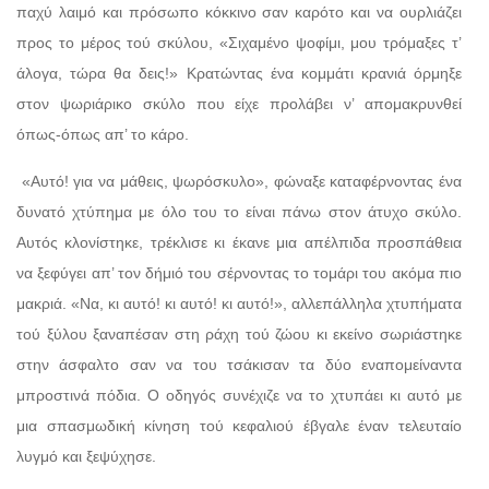
παχύ λαιμό και πρόσωπο κόκκινο σαν καρότο και να ουρλιάζει
προς το μέρος τού σκύλου, «Σιχαμένο ψοφίμι, μου τρόμαξες τ’
άλογα, τώρα θα δεις!» Κρατώντας ένα κομμάτι κρανιά όρμηξε
στον ψωριάρικο σκύλο που είχε προλάβει ν’ απομακρυνθεί
όπως-όπως απ’ το κάρο.
«Αυτό! για να μάθεις, ψωρόσκυλο», φώναξε καταφέρνοντας ένα
δυνατό χτύπημα με όλο του το είναι πάνω στον άτυχο σκύλο.
Αυτός κλονίστηκε, τρέκλισε κι έκανε μια απέλπιδα προσπάθεια
να ξεφύγει απ’ τον δήμιό του σέρνοντας το τομάρι του ακόμα πιο
μακριά. «Να, κι αυτό! κι αυτό! κι αυτό!», αλλεπάλληλα χτυπήματα
τού ξύλου ξαναπέσαν στη ράχη τού ζώου κι εκείνο σωριάστηκε
στην άσφαλτο σαν να του τσάκισαν τα δύο εναπομείναντα
μπροστινά πόδια. Ο οδηγός συνέχιζε να το χτυπάει κι αυτό με
μια σπασμωδική κίνηση τού κεφαλιού έβγαλε έναν τελευταίο
λυγμό και ξεψύχησε.