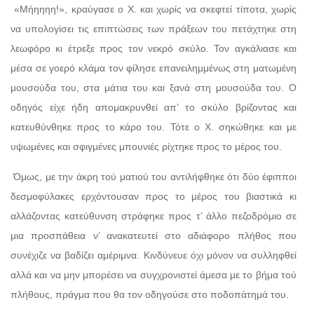
«Μήηηηη!», κραύγασε ο Χ. και χωρίς να σκεφτεί τίποτα, χωρίς
να υπολογίσει τις επιπτώσεις των πράξεων του πετάχτηκε στη
λεωφόρο κι έτρεξε προς τον νεκρό σκύλο. Τον αγκάλιασε και
μέσα σε γοερό κλάμα τον φίλησε επανειλημμένως στη ματωμένη
μουσούδα του, στα μάτια του και ξανά στη μουσούδα του. Ο
οδηγός είχε ήδη απομακρυνθεί απ’ το σκύλο βρίζοντας και
κατευθύνθηκε προς το κάρο του. Τότε ο Χ. σηκώθηκε και με
υψωμένες και σφιγμένες μπουνιές ρίχτηκε προς το μέρος του.
Όμως, με την άκρη τού ματιού του αντιλήφθηκε ότι δύο έφιπποι
δεσμοφύλακες ερχόντουσαν προς το μέρος του βιαστικά κι
αλλάζοντας κατεύθυνση στράφηκε προς τ’ άλλο πεζοδρόμιο σε
μια προσπάθεια ν’ ανακατευτεί στο αδιάφορο πλήθος που
συνέχιζε να βαδίζει αμέριμνα. Κινδύνευε όχι μόνον να συλληφθεί
αλλά και να μην μπορέσει να συγχρονιστεί άμεσα με το βήμα τού
πλήθους, πράγμα που θα τον οδηγούσε στο ποδοπάτημά του.