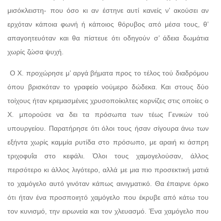
μισόκλειστη- που όσο κι αν έστηνε αυτί κανείς ν’ ακούσει αν
ερχόταν κάποια φωνή ή κάποιος θόρυβος από μέσα τους, θ’
απαγοητευόταν και θα πίστευε ότι οδηγούν σ’ άδεια δωμάτια
χωρίς ζώσα ψυχή.
Ο Χ. προχώρησε μ’ αργά βήματα προς το τέλος τού διαδρόμου
όπου βρισκόταν το γραφείο νούμερο δώδεκα. Και στους δύο
τοίχους ήταν κρεμασμένες χρυσοποίκιλτες κορνίζες στις οποίες ο
Χ. μπορούσε να δει τα πρόσωπα των τέως Γενικών τού
υπουργείου. Παρατήρησε ότι όλοι τους ήσαν σίγουρα άνω των
εξήντα χωρίς καμμία ρυτίδα στο πρόσωπο, με αραιή κι άσπρη
τριχοφυΐα στο κεφάλι. Όλοι τους χαμογελούσαν, άλλος
περσότερο κι άλλος λιγότερο, αλλά με μια πιο προσεκτική ματιά
το χαμόγελο αυτό γινόταν κάπως αινιγματικό. Θα έπαιρνε όρκο
ότι ήταν ένα προσποιητό χαμόγελο που έκρυβε από κάτω του
τον κυνισμό, την ειρωνεία και τον χλευασμό. Ένα χαμόγελο που