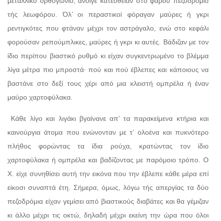
μεταλλικό ορθογώνιο, άνοιγε κατευθείαν στο φαρδύ πεζοδρόμιο
τής λεωφόρου. Όλ’ οι περαστικοί φόραγαν μαύρες ή γκρι
ρεντιγκότες που φτάναν μέχρι τον αστράγαλο, ενώ στο κεφάλι
φορούσαν ρεπούμπλικες, μαύρες ή γκρι κι αυτές. Βάδιζαν με τον
ίδιο περίπου βιαστικό ρυθμό κι είχαν συγκεντρωμένο το βλέμμα
λίγα μέτρα πιο μπροστά· πού και πού έβλεπες και κάποιους να
βαστάνε στο δεξί τους χέρι από μια κλειστή ομπρέλα ή έναν
μαύρο χαρτοφύλακα.
Κάθε λίγο και λιγάκι βγαίνανε απ’ τα παρακείμενα κτήρια και
καινούργια άτομα που ενώνονταν με τ’ ολοένα και πυκνότερο
πλήθος φορώντας τα ίδια ρούχα, κρατώντας τον ίδιο
χαρτοφύλακα ή ομπρέλα και βαδίζοντας με παρόμοιο τρόπο. Ο
Χ. είχε συνηθίσει αυτή την εικόνα που την έβλεπε κάθε μέρα επί
είκοσι συναπτά έτη. Σήμερα, όμως, λόγω τής απεργίας τα δύο
πεζοδρόμια είχαν γεμίσει από βιαστικούς διαβάτες και θα γέμιζαν
κι άλλο μέχρι τις οκτώ, δηλαδή μέχρι εκείνη την ώρα που όλοι