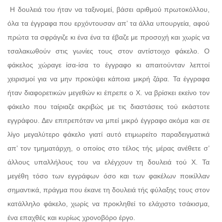
Η δουλειά του ήταν να ταξινομεί, βάσει αριθμού πρωτοκόλλου,
όλα τα έγγραφα που ερχόντουσαν απ’ τα άλλα υπουργεία, αφού
πρώτα τα σφράγιζε κι ένα ένα τα έβαζε με προσοχή και χωρίς να
τσαλακωθούν στις γωνίες τους στον αντίστοιχο φάκελο. Ο
φάκελος χώραγε ίσα-ίσα το έγγραφο κι απαιτούνταν λεπτοί
χειρισμοί για να μην προκύψει κάποια μικρή ζάρα. Τα έγγραφα
ήταν διαφορετικών μεγεθών κι έπρεπε ο Χ. να βρίσκει εκείνο τον
φάκελο που ταίριαζε ακριβώς με τις διαστάσεις τού εκάστοτε
εγγράφου. Δεν επιτρεπόταν να μπεί μικρό έγγραφο ακόμα και σε
λίγο μεγαλύτερο φάκελο γιατί αυτό ετιμωρείτο παραδειγματικά
απ’ τον τμηματάρχη, ο οποίος στο τέλος τής μέρας ανέθετε σ’
άλλους υπαλλήλους του να ελέγχουν τη δουλειά τού Χ. Τα
μεγέθη τόσο των εγγράφων όσο και των φακέλων ποικίλλαν
σημαντικά, πράγμα που έκανε τη δουλειά τής φύλαξης τους στον
κατάλληλο φάκελο, χωρίς να προκληθεί το ελάχιστο τσάκισμα,
ένα επαχθές και κυρίως χρονοβόρο έργο.