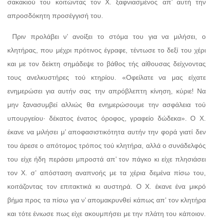
σακακιού του κοιτώντας τον Χ. ξαφνιασμένος απ’ αυτή την
απροσδόκητη προσέγγισή του.
Πριν προλάβει ν’ ανοίξει το στόμα του για να μιλήσει, ο
κλητήρας, που μέχρι πρότινος έγραφε, τέντωσε το δεξί του χέρι
και με τον δείκτη σημάδεψε το βάθος τής αίθουσας δείχνοντας
τους ανελκυστήρες τού κτηρίου. «Οφείλατε να μας είχατε
ενημερώσει για αυτήν σας την απρόβλεπτη κίνηση, κύριε! Να
μην ξανασυμβεί αλλιώς θα ενημερώσουμε την ασφάλεια τού
υπουργείου· δέκατος ένατος όροφος, γραφείο δώδεκα». Ο Χ.
έκανε να μιλήσει μ’ αποφασιστικότητα αυτήν την φορά γιατί δεν
του άρεσε ο απότομος τρόπος τού κλητήρα, αλλά ο συνάδελφός
του είχε ήδη περάσει μπροστά απ’ τον πάγκο κι είχε πλησιάσει
τον Χ. σ’ απόσταση αναπνοής με τα χέρια δεμένα πίσω του,
κοιτάζοντας τον επιτακτικά κι αυστηρά. Ο Χ. έκανε ένα μικρό
βήμα προς τα πίσω για ν’ απομακρυνθεί κάπως απ’ τον κλητήρα
και τότε ένιωσε πως είχε ακουμπήσει με την πλάτη του κάποιον.