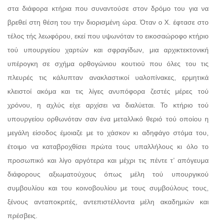
στα διάφορα κτήρια που συναντούσε στον δρόμο του για να
βρεθεί στη θέση του την διορισμένη ώρα. Όταν ο Χ. έφτασε στο
τέλος τής λεωφόρου, εκεί που υψωνόταν το εικοσαώροφο κτήριο
τού υπουργείου χαρτών και σφραγίδων, μια αρχικτεκτονική
υπέρογκη σε σχήμα ορθογώνιου κουτιού που όλες του τις
πλευρές τις κάλυπταν ανακλαστικοί υαλοπίνακες, ερμητικά
κλειστοί ακόμα και τις λίγες ανυπόφορα ζεστές μέρες τού
χρόνου, η αχλύς είχε αρχίσει να διαλύεται. Το κτήριο τού
υπουργείου ορθωνόταν σαν ένα μεταλλικό θεριό τού οποίου η
μεγάλη είσοδος έμοιαζε με το χάσκον κι αδηφάγο στόμα του,
έτοιμο να καταβροχθίσει πρώτα τους υπαλλήλους κι όλο το
προσωπικό και λίγο αργότερα και μέχρι τις πέντε τ’ απόγευμα
διάφορους αξιωματούχους όπως μέλη τού υπουργικού
συμβουλίου και του κοινοβουλίου με τους συμβούλους τους,
ξένους ανταποκριτές, αντεπιστέλλοντα μέλη ακαδημιών και
πρέσβεις.