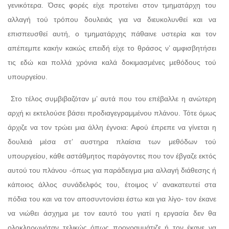
γενικότερα. Όσες φορές είχε προτείνει στον τμηματάρχη του
αλλαγή τού τρόπου δουλειάς για να διευκολυνθεί και να
επισπευσθεί αυτή, ο τμηματάρχης πάθαινε υστερία και τον
απέπεμπε κακήν κακώς επειδή είχε το θράσος ν’ αμφισβητήσει
τις εδώ και πολλά χρόνια καλά δοκιμασμένες μεθόδους τού
υπουργείου.
Στο τέλος συμβιβαζόταν μ’ αυτά που του επέβαλλε η ανώτερη
αρχή κι εκτελούσε βάσει προδιαγεγραμμένου πλάνου. Τότε όμως
άρχιζε να τον τρώει μια άλλη έγνοια: Αφού έπρεπε να γίνεται η
δουλειά μέσα στ’ αυστηρα πλαίσια των μεθόδων τού
υπουργείου, κάθε αστάθμητος παράγοντες που τον έβγαζε εκτός
αυτού του πλάνου -όπως για παράδειγμα μια αλλαγή διάθεσης ή
κάποιος άλλος συνάδελφός του, έτοιμος ν’ ανακατευτεί στα
πόδια του και να τον αποσυντονίσει έστω και για λίγο- τον έκανε
να νιώθει άσχημα με τον εαυτό του γιατί η εργασία δεν θα
ολοκληρωνόταν τελικώς όπως προγραμμάτιζε ή τον έκανε να