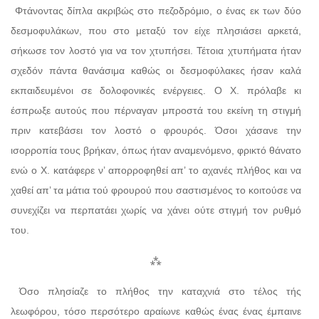
Φτάνοντας δίπλα ακριβώς στο πεζοδρόμιο, ο ένας εκ των δύο
δεσμοφυλάκων, που στο μεταξύ τον είχε πλησιάσει αρκετά,
σήκωσε τον λοστό για να τον χτυπήσει. Τέτοια χτυπήματα ήταν
σχεδόν πάντα θανάσιμα καθώς οι δεσμοφύλακες ήσαν καλά
εκπαιδευμένοι σε δολοφονικές ενέργειες. Ο Χ. πρόλαβε κι
έσπρωξε αυτούς που πέρναγαν μπροστά του εκείνη τη στιγμή
πριν κατεβάσει τον λοστό ο φρουρός. Όσοι χάσανε την
ισορροπία τους βρήκαν, όπως ήταν αναμενόμενο, φρικτό θάνατο
ενώ ο Χ. κατάφερε ν’ απορροφηθεί απ’ το αχανές πλήθος και να
χαθεί απ’ τα μάτια τού φρουρού που σαστισμένος το κοιτούσε να
συνεχίζει να περπατάει χωρίς να χάνει ούτε στιγμή τον ρυθμό
του.
⁂
Όσο πλησίαζε το πλήθος την καταχνιά στο τέλος τής
λεωφόρου, τόσο περσότερο αραίωνε καθώς ένας ένας έμπαινε