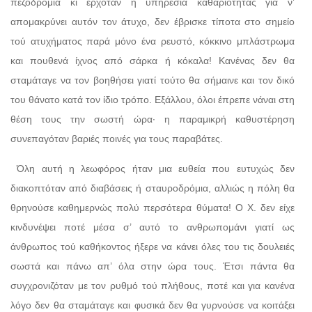
πεζοδρόμια κι ερχόταν η υπηρεσία καθαριότητας για ν’
απομακρύνει αυτόν τον άτυχο, δεν έβρισκε τίποτα στο σημείο
τού ατυχήματος παρά μόνο ένα ρευστό, κόκκινο μπλάστρωμα
και πουθενά ίχνος από σάρκα ή κόκαλα! Κανένας δεν θα
σταμάταγε να τον βοηθήσει γιατί τούτο θα σήμαινε και τον δικό
του θάνατο κατά τον ίδιο τρόπο. Εξάλλου, όλοι έπρεπε νάναι στη
θέση τους την σωστή ώρα· η παραμικρή καθυστέρηση
συνεπαγόταν βαριές ποινές για τους παραβάτες.
Όλη αυτή η λεωφόρος ήταν μια ευθεία που ευτυχώς δεν
διακοπτόταν από διαβάσεις ή σταυροδρόμια, αλλιώς η πόλη θα
θρηνούσε καθημερνώς πολύ περσότερα θύματα! Ο Χ. δεν είχε
κινδυνέψει ποτέ μέσα σ’ αυτό το ανθρωπομάνι γιατί ως
άνθρωπος τού καθήκοντος ήξερε να κάνει όλες του τις δουλειές
σωστά και πάνω απ’ όλα στην ώρα τους. Έτσι πάντα θα
συγχρονιζόταν με τον ρυθμό τού πλήθους, ποτέ και για κανένα
λόγο δεν θα σταμάταγε και φυσικά δεν θα γυρνούσε να κοιτάξει