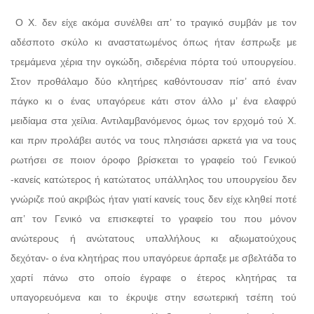
Ο Χ. δεν είχε ακόμα συνέλθει απ’ το τραγικό συμβάν με τον
αδέσποτο σκύλο κι αναστατωμένος όπως ήταν έσπρωξε με
τρεμάμενα χέρια την ογκώδη, σιδερένια πόρτα τού υπουργείου.
Στον προθάλαμο δύο κλητήρες καθόντουσαν πίσ’ από έναν
πάγκο κι ο ένας υπαγόρευε κάτι στον άλλο μ’ ένα ελαφρύ
μειδίαμα στα χείλια. Αντιλαμβανόμενος όμως τον ερχομό τού Χ.
και πριν προλάβει αυτός να τους πλησιάσει αρκετά για να τους
ρωτήσει σε ποιον όροφο βρίσκεται το γραφείο τού Γενικού
-κανείς κατώτερος ή κατώτατος υπάλληλος του υπουργείου δεν
γνώριζε πού ακριβώς ήταν γιατί κανείς τους δεν είχε κληθεί ποτέ
απ’ τον Γενικό να επισκεφτεί το γραφείο του που μόνον
ανώτερους ή ανώτατους υπαλλήλους κι αξιωματούχους
δεχόταν- ο ένα κλητήρας που υπαγόρευε άρπαξε με σβελτάδα το
χαρτί πάνω στο οποίο έγραφε ο έτερος κλητήρας τα
υπαγορευόμενα και το έκρυψε στην εσωτερική τσέπη τού