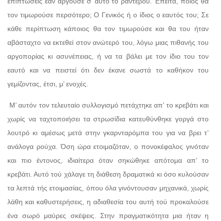
επιπτώσεις εάν αργούσε σ’ αυτό το ραντεβού. Έπειτα, ποιος θα
τον τιμωρούσε περσότερο; Ο Γενικός ή ο ίδιος ο εαυτός του; Σε
κάθε περίπτωση κάποιος θα τον τιμωρούσε και θα του ήταν
αβάσταχτο να εκτεθεί στον ανώτερό του, λόγω μιας πιθανής του
αργοπορίας κι ασυνέπειας, ή να τα βάλει με τον ίδιο του τον
εαυτό και να πειστεί ότι δεν έκανε σωστά το καθήκον του
γεμίζοντας, έτσι, μ’ ενοχές.
Μ’ αυτόν τον τελευταίο συλλογισμό πετάχτηκε απ’ το κρεβάτι και
χωρίς να ταχτοποιήσει τα στρωσίδια κατευθύνθηκε γοργά στο
λουτρό κι αμέσως μετά στην γκαρνταρόμπα του για να βρει τ’
ανάλογα ρούχα. Όση ώρα ετοιμαζόταν, ο πονοκέφαλος γινόταν
και πιο έντονος, ιδιαίτερα όταν σηκώθηκε απότομα απ’ το
κρεβάτι. Αυτό τού χάλαγε τη διάθεση δραματικά κι όσο κυλούσαν
τα λεπτά τής ετοιμασίας, όπου όλα γινόντουσαν μηχανικά, χωρίς
λάθη και καθυστερήσεις, η αδιαθεσία του αυτή τού προκαλούσε
ένα σωρό μαύρες σκέψεις. Στην πραγματικότητα μια ήταν η