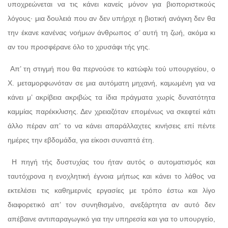
υποχρεώνεται να τις κάνει κανείς μόνον για βιοποριστικούς
λόγους· μια δουλειά που αν δεν υπήρχε η βιοτική ανάγκη δεν θα
την έκανε κανένας νοήμων άνθρωπος σ’ αυτή τη ζωή, ακόμα κι
αν του προσφέρανε όλο το χρυσάφι τής γης.
Απ’ τη στιγμή που θα περνούσε το κατώφλι τού υπουργείου, ο
Χ. μεταμορφωνόταν σε μια αυτόματη μηχανή, καμωμένη για να
κάνει μ’ ακρίβεια ακριβώς τα ίδια πράγματα χωρίς δυνατότητα
καμμίας παρέκκλισης. Δεν χρειαζόταν επομένως να σκεφτεί κάτι
άλλο πέραν απ’ το να κάνει απαράλλαχτες κινήσεις επί πέντε
ημέρες την εβδομάδα, για είκοσι συναπτά έτη.
Η πηγή τής δυστυχίας του ήταν αυτός ο αυτοματισμός και
ταυτόχρονα η ενοχλητική έγνοια μήπως και κάνει το λάθος να
εκτελέσει τις καθημερνές εργασίες με τρόπο έστω και λίγο
διαφορετικό απ’ τον συνηθισμένο, ανεξάρτητα αν αυτό δεν
απέβαινε αντιπαραγωγικό για την υπηρεσία και για το υπουργείο,