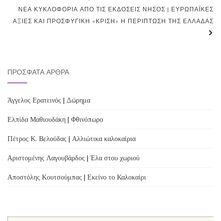
navigation
ΝΈΑ ΚΥΚΛΟΦΟΡΊΑ ΑΠΌ ΤΙΣ ΕΚΔΌΣΕΙΣ ΝΉΣΟΣ | ΕΥΡΩΠΑΪΚΈΣ
ΑΞΊΕΣ ΚΑΙ ΠΡΟΣΦΥΓΙΚΉ «ΚΡΊΣΗ» Η ΠΕΡΊΠΤΩΣΗ ΤΗΣ ΕΛΛΆΔΑΣ
ΠΡΌΣΦΑΤΑ ΆΡΘΡΑ
Άγγελος Ερατεινός | Δώρημα
Ελπίδα Μαθιουδάκη | Φθινόπωρο
Πέτρος Κ. Βελούδας | Αλλιώτικα καλοκαίρια
Αριστομένης Λαγουβάρδος | Έλα στου χωριού
Αποστόλης Κουτσούμπας | Εκείνο το Καλοκαίρι