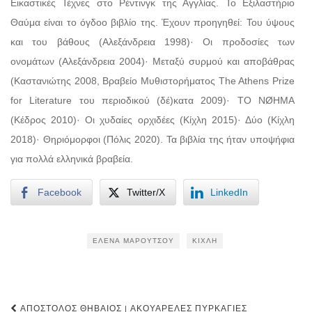
Εικαστικές Τέχνες στο Ρέντινγκ της Αγγλίας. Το Εξιλαστήριο
Θαύμα είναι το όγδοο βιβλίο της. Έχουν προηγηθεί: Του ύψους
και του βάθους (Αλεξάνδρεια 1998)· Οι προδοσίες των
ονομάτων (Αλεξάνδρεια 2004)· Μεταξύ συρμού και αποβάθρας
(Καστανιώτης 2008, Βραβείο Μυθιστορήματος The Athens Prize
for Literature του περιοδικού (δέ)κατα 2009)· ΤΟ ΝØΗΜΑ
(Κέδρος 2010)· Οι χυδαίες ορχιδέες (Κίχλη 2015)· Δύο (Κίχλη
2018)· Θηριόμορφοι (Πόλις 2020). Τα βιβλία της ήταν υποψήφια
για πολλά ελληνικά βραβεία.
Facebook
Twitter/X
LinkedIn
ΈΛΕΝΑ ΜΑΡΟΎΤΣΟΥ
ΚΊΧΛΗ
Post
ΑΠΌΣΤΟΛΟΣ ΘΗΒΑΊΟΣ | ΑΚΟΥΑΡΈΛΕΣ ΠΥΡΚΑΓΙΈΣ