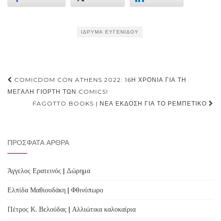
ΊΔΡΥΜΑ ΕΥΓΕΝΊΔΟΥ
Post
COMICDOM CON ATHENS 2022: 16Η ΧΡΟΝΙΆ ΓΙΑ ΤΗ
navigation
ΜΕΓΆΛΗ ΓΙΟΡΤΉ ΤΩΝ COMICS!
FAGOTTO BOOKS | ΝΈΑ ΈΚΔΟΣΗ ΓΙΑ ΤΟ ΡΕΜΠΈΤΙΚΟ
ΠΡΌΣΦΑΤΑ ΆΡΘΡΑ
Άγγελος Ερατεινός | Δώρημα
Ελπίδα Μαθιουδάκη | Φθινόπωρο
Πέτρος Κ. Βελούδας | Αλλιώτικα καλοκαίρια