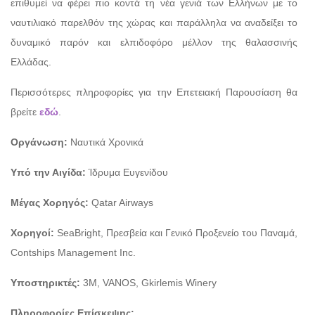
επιθυμεί να φέρει πιο κοντά τη νέα γενιά των Ελλήνων με το
ναυτιλιακό παρελθόν της χώρας και παράλληλα να αναδείξει το
δυναμικό παρόν και ελπιδοφόρο μέλλον της θαλασσινής
Ελλάδας.
Περισσότερες πληροφορίες για την Επετειακή Παρουσίαση θα
βρείτε
εδώ
.
Οργάνωση:
Ναυτικά Χρονικά
Υπό την Αιγίδα:
Ίδρυμα Ευγενίδου
Μέγας Χορηγός:
Qatar Airways
Χορηγοί:
SeaBright, Πρεσβεία και Γενικό Προξενείο του Παναμά,
Contships Management Inc.
Υποστηρικτές:
3Μ, VANOS, Gkirlemis Winery
Πληροφορίες Επίσκεψης: