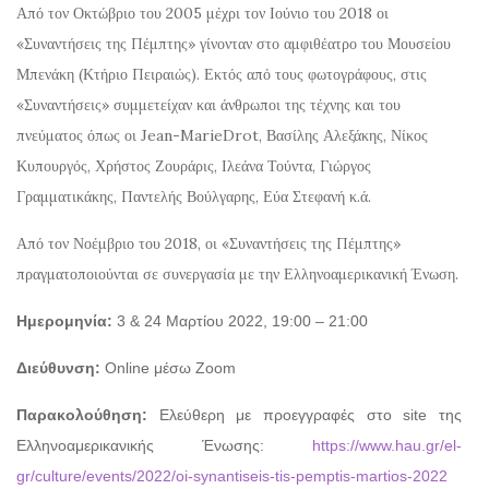
Από τον Οκτώβριο του 2005 μέχρι τον Ιούνιο του 2018 οι
«Συναντήσεις της Πέμπτης» γίνονταν στο αμφιθέατρο του Μουσείου
Μπενάκη (Κτήριο Πειραιώς). Εκτός από τους φωτογράφους, στις
«Συναντήσεις» συμμετείχαν και άνθρωποι της τέχνης και του
πνεύματος όπως οι Jean-MarieDrot, Βασίλης Αλεξάκης, Νίκος
Κυπουργός, Χρήστος Ζουράρις, Ιλεάνα Τούντα, Γιώργος
Γραμματικάκης, Παντελής Βούλγαρης, Εύα Στεφανή κ.ά.
Από τον Νοέμβριο του 2018, οι «Συναντήσεις της Πέμπτης»
πραγματοποιούνται σε συνεργασία με την Ελληνοαμερικανική Ένωση.
Ημερομηνία:
3 & 24 Μαρτίου 2022, 19:00 – 21:00
Διεύθυνση:
Online μέσω Zoom
Παρακολούθηση:
Eλεύθερη με προεγγραφές στο site της
Ελληνοαμερικανικής Ένωσης:
https://www.hau.gr/el-
gr/culture/events/2022/oi-synantiseis-tis-pemptis-martios-2022