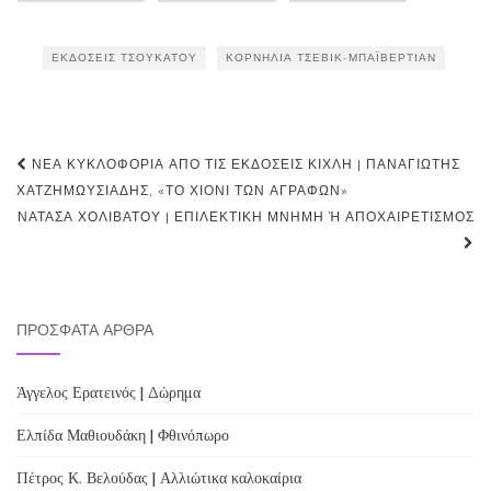
ΕΚΔΌΣΕΙΣ ΤΣΟΥΚΆΤΟΥ
ΚΟΡΝΗΛΊΑ ΤΣΕΒΊΚ-ΜΠΑΪΒΕΡΤΙΆΝ
Post
ΝΈΑ ΚΥΚΛΟΦΟΡΊΑ ΑΠΌ ΤΙΣ ΕΚΔΌΣΕΙΣ ΚΊΧΛΗ | ΠΑΝΑΓΙΏΤΗΣ
navigation
ΧΑΤΖΗΜΩΥΣΙΆΔΗΣ, «ΤΟ ΧΙΌΝΙ ΤΩΝ ΑΓΡΆΦΩΝ»
ΝΑΤΆΣΑ ΧΟΛΙΒΆΤΟΥ | ΕΠΙΛΕΚΤΙΚΉ ΜΝΉΜΗ Ή ΑΠΟΧΑΙΡΕΤΙΣΜΌΣ
ΠΡΌΣΦΑΤΑ ΆΡΘΡΑ
Άγγελος Ερατεινός | Δώρημα
Ελπίδα Μαθιουδάκη | Φθινόπωρο
Πέτρος Κ. Βελούδας | Αλλιώτικα καλοκαίρια