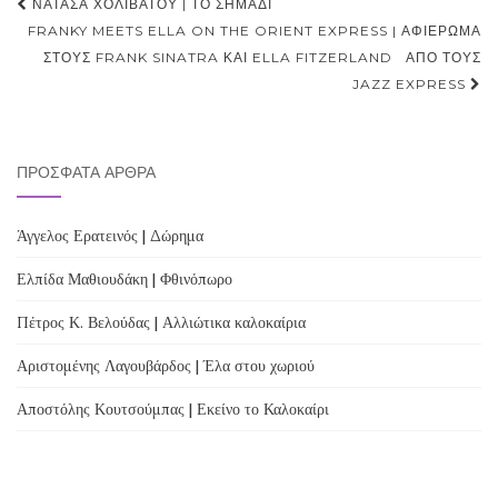
Post
ΝΑΤΆΣΑ ΧΟΛΙΒΆΤΟΥ | ΤΟ ΣΗΜΆΔΙ
navigation
FRANKY MEETS ELLA ON THE ORIENT EXPRESS | ΑΦΙΈΡΩΜΑ
ΣΤΟΥΣ FRANK SINATRA ΚΑΙ ELLA FITZERLAND ΑΠΌ ΤΟΥΣ
JAZZ EXPRESS
ΠΡΌΣΦΑΤΑ ΆΡΘΡΑ
Άγγελος Ερατεινός | Δώρημα
Ελπίδα Μαθιουδάκη | Φθινόπωρο
Πέτρος Κ. Βελούδας | Αλλιώτικα καλοκαίρια
Αριστομένης Λαγουβάρδος | Έλα στου χωριού
Αποστόλης Κουτσούμπας | Εκείνο το Καλοκαίρι