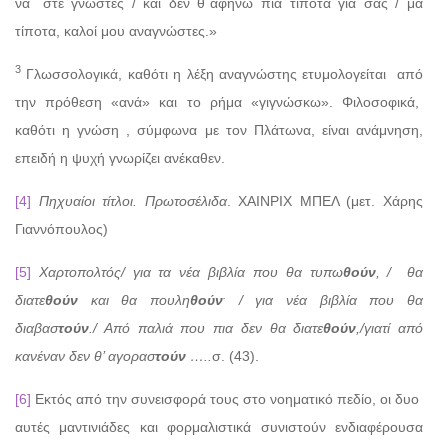
να ΄στε γνώστες / και δεν θ΄αφήνω πια τίποτα για σας / μα
τίποτα, καλοί μου αναγνώστες.»
3
Γλωσσολογικά, καθότι η λέξη αναγνώστης ετυμολογείται από
την πρόθεση «ανά» και το ρήμα «γιγνώσκω». Φιλοσοφικά,
καθότι η γνώση , σύμφωνα με τον Πλάτωνα, είναι ανάμνηση,
επειδή η ψυχή γνωρίζει ανέκαθεν.
[4]
Πηχυαίοι τίτλοι. Πρωτοσέλιδα
. ΧΑΙΝΡΙΧ ΜΠΕΛ (μετ. Χάρης
Γιαννόπουλος)
[5]
Χαρτοπολτός/ για τα νέα βιβλία που θα τυπω
θούν
, / θα
.
διατε
θούν
και θα πουλη
θούν
/ για νέα βιβλία που θα
διαβασ
τούν
./ Από παλιά που πια δεν θα διατε
θούν
,/γιατί από
κανέναν δεν θ’ αγορασ
τούν
…..
σ. (43).
[6]
Εκτός από την συνεισφορά τους στο νοηματικό πεδίο, οι δυο
αυτές μαντινιάδες και φορμαλιστικά συνιστούν ενδιαφέρουσα