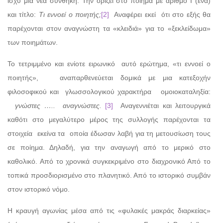
ισχύ μια νέα συνθήκη. Την ορίζει στο ποίημα με αριθμό Ι (ένα)
και τίτλο:
Τι εννοεί ο ποιητής;
[2]
Αναφέρει εκεί ότι στο εξής θα
παρέχονται στον αναγνώστη τα «κλειδιά» για το «ξεκλείδωμα»
των ποιημάτων.
Το τετριμμένο και ενίοτε ειρωνικό αυτό ερώτημα, «τι εννοεί ο
ποιητής», αναπαρθενεύεται δομικά με μια κατεξοχήν
φιλοσοφικού και γλωσσολογικού χαρακτήρα ομοιοκαταληξία:
γνώστες ….. αναγνώστες.
[3]
Αναγεννιέται και λειτουργικά
καθότι στο μεγαλύτερο μέρος της συλλογής παρέχονται τα
στοιχεία εκείνα τα οποία έδωσαν λαβή για τη μετουσίωση τους
σε ποίημα. Δηλαδή, για την αναγωγή από το μερικό στο
καθολικό. Από το χρονικά συγκεκριμένο στο διαχρονικό Από το
τοπικά προσδιορισμένο στο πλανητικό. Από το ιστορικό συμβάν
στον ιστορικό νόμο.
Η κραυγή αγωνίας μέσα από τις «φυλακές μακράς διαρκείας»