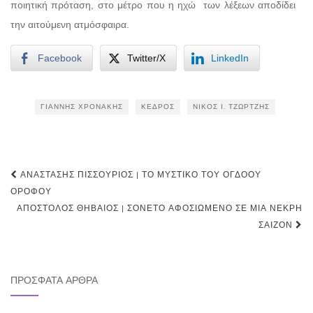
ποιητική πρόταση, στο μέτρο που η ηχώ των λέξεων αποδίδει
την αιτούμενη ατμόσφαιρα.
Facebook
Twitter/X
LinkedIn
ΓΙΆΝΝΗΣ ΧΡΟΝΆΚΗΣ
ΚΈΔΡΟΣ
ΝΊΚΟΣ Ι. ΤΖΏΡΤΖΗΣ
Post
ΑΝΑΣΤΆΣΗΣ ΠΙΣΣΟΎΡΙΟΣ | ΤΟ ΜΥΣΤΙΚΌ ΤΟΥ ΌΓΔΟΟΥ
navigation
ΟΡΌΦΟΥ
ΑΠΌΣΤΟΛΟΣ ΘΗΒΑΊΟΣ | ΣΟΝΈΤΟ ΑΦΟΣΙΩΜΈΝΟ ΣΕ ΜΙΑ ΝΕΚΡΉ
ΣΑΙΖΌΝ
ΠΡΌΣΦΑΤΑ ΆΡΘΡΑ