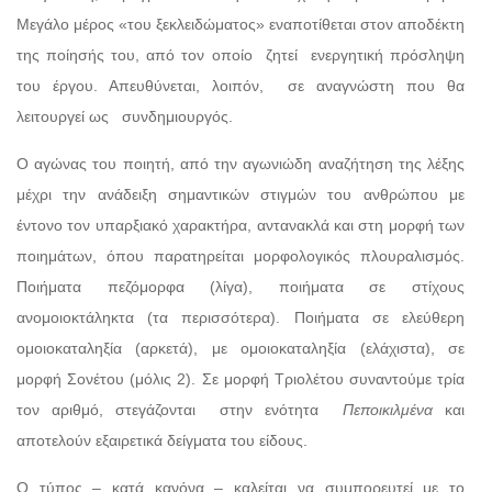
Μεγάλο μέρος «του ξεκλειδώματος» εναποτίθεται στον αποδέκτη
της ποίησής του, από τον οποίο ζητεί ενεργητική πρόσληψη
του έργου. Απευθύνεται, λοιπόν, σε αναγνώστη που θα
λειτουργεί ως συνδημιουργός.
Ο αγώνας του ποιητή, από την αγωνιώδη αναζήτηση της λέξης
μέχρι την ανάδειξη σημαντικών στιγμών του ανθρώπου με
έντονο τον υπαρξιακό χαρακτήρα, αντανακλά και στη μορφή των
ποιημάτων, όπου παρατηρείται μορφολογικός πλουραλισμός.
Ποιήματα πεζόμορφα (λίγα), ποιήματα σε στίχους
ανομοιοκτάληκτα (τα περισσότερα). Ποιήματα σε ελεύθερη
ομοιοκαταληξία (αρκετά), με ομοιοκαταληξία (ελάχιστα), σε
μορφή Σονέτου (μόλις 2). Σε μορφή Τριολέτου συναντούμε τρία
τον αριθμό, στεγάζονται στην ενότητα
Πεποικιλμένα
και
αποτελούν εξαιρετικά δείγματα του είδους.
Ο τύπος – κατά κανόνα – καλείται να συμπορευτεί με το