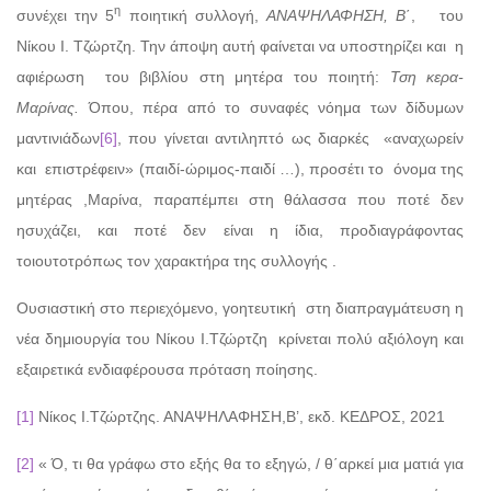
η
συνέχει την 5
ποιητική συλλογή,
ΑΝΑΨΗΛΑΦΗΣΗ, Β
΄, του
Νίκου Ι. Τζώρτζη. Την άποψη αυτή φαίνεται να υποστηρίζει και η
αφιέρωση του βιβλίου στη μητέρα του ποιητή:
Τση κερα-
Μαρίνας.
Όπου, πέρα από το συναφές νόημα των δίδυμων
μαντινιάδων
[6]
, που γίνεται αντιληπτό ως διαρκές «αναχωρείν
και επιστρέφειν» (παιδί-ώριμος-παιδί …), προσέτι το όνομα της
μητέρας ,Μαρίνα, παραπέμπει στη θάλασσα που ποτέ δεν
ησυχάζει, και ποτέ δεν είναι η ίδια, προδιαγράφοντας
τοιουτοτρόπως τον χαρακτήρα της συλλογής .
Ουσιαστική στο περιεχόμενο, γοητευτική στη διαπραγμάτευση η
νέα δημιουργία του Νίκου Ι.Τζώρτζη κρίνεται πολύ αξιόλογη και
εξαιρετικά ενδιαφέρουσα πρόταση ποίησης.
[1]
Νίκος Ι.Τζώρτζης. ΑΝΑΨΗΛΑΦΗΣΗ,Β’, εκδ. ΚΕΔΡΟΣ, 2021
[2]
« Ό, τι θα γράφω στο εξής θα το εξηγώ, / θ΄αρκεί μια ματιά για