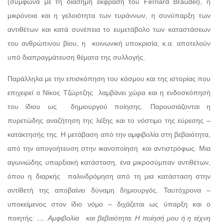
(σύμφωνα με τη διάσημη έκφραση του Fernard Braudel), η
μικρόνοια και η γελοιότητα των τυράννων, η συνύπαρξη των
αντιθέτων και κατά συνέπεια το ευμετάβολο των καταστάσεων
του ανθρώπινου βίου, η κοινωνική υποκρισία, κ.α. αποτελούν
υπό διαπραγμάτευση θέματα της συλλογής.
Παράλληλα με την επισκόπηση του κόσμου και της ιστορίας που
επιχειρεί ο Νίκος Τζώρτζης λαμβάνει χώρα και η ενδοσκόπησή
του ίδιου ως δημιουργού ποίησης. Παρουσιάζονται η
πυρετώδης αναζήτηση της λέξης και το νόστιμο της εύρεσης –
κατάκτησής της. Η μετάβαση από την αμφιβολία στη βεβαιότητα,
από την απογοήτευση στην ικανοποίηση και αντιστρόφως. Μια
αγωνιώδης υπαρξιακή κατάσταση, ένα μικροσύμπαν αντιθέτων,
όπου η διαρκής παλινδρόμηση από τη μια κατάσταση στην
αντίθετή της αποβαίνει δύναμη δημιουργός. Ταυτόχρονα –
υποκείμενος στον ίδιο νόμο – διχάζεται ως ύπαρξη και ο
ποιητής
: …. Αμφιβολία και βεβαιότητα. Η ποίησή μου ή η τέχνη