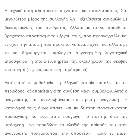
Η τεχνική αυτή αξιοποιείται συχνότατα και ποικιλοτρόπως. Στο
μεγαλύτερο μέρος της συλλογής λ.χ. εξελίσσεται συνομιλία με
διακεκριμένους του πνεύματος. Άλλοτε με το να προτίθεται
βραχύτατο απόσπασμα του έργου τους, που προαναγγέλλει και
ενισχύει την άποψη που πρόκειται να αναπτυχθεί, και άλλοτε με
το να δημιουργείται υφολογικά συγκεκριμένη λογοτεχνική
ατμόσφαιρα η οποία εξυπηρετεί την ολοκλήρωση της σκέψης
του ποιητή (π.χ, καρυωτακική ατμόσφαιρα).
Εκτός από τη μυθολογία, η ελληνική ιστορία, σε όλες της τις
περιόδους, αξιοποιείται για τη σύνθεση νέων συμβόλων. Αυτά ο
αναγνώστης τα αντιλαμβάνεται σε πρώτη ανάγνωση. Η
κατανόησή τους όμως απαιτεί και μια δεύτερη προσεκτικότερη
προσέγγιση. Και ενώ στην εισαγωγή ο ποιητής δίνει την
υπόσχεση να παραδώσει τα κλειδιά της ποίησής του στον
αναγνώστη, πραγματοποιεί την υπόσχεση μόνο εν μέρει.