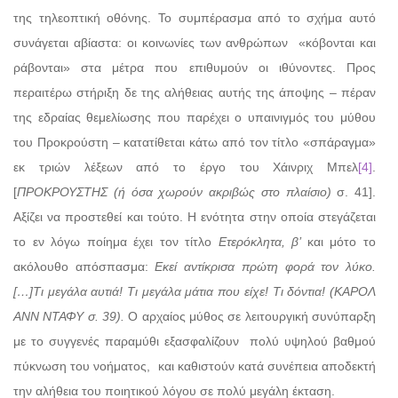
της τηλεοπτική οθόνης. Το συμπέρασμα από το σχήμα αυτό
συνάγεται αβίαστα: οι κοινωνίες των ανθρώπων «κόβονται και
ράβονται» στα μέτρα που επιθυμούν οι ιθύνοντες. Προς
περαιτέρω στήριξη δε της αλήθειας αυτής της άποψης – πέραν
της εδραίας θεμελίωσης που παρέχει ο υπαινιγμός του μύθου
του Προκρούστη – κατατίθεται κάτω από τον τίτλο «σπάραγμα»
εκ τριών λέξεων από το έργο του Χάινριχ Μπελ
[4]
.
[
ΠΡΟΚΡΟΥΣΤΗΣ (ή όσα χωρούν ακριβώς στο πλαίσιο)
σ. 41].
Αξίζει να προστεθεί και τούτο. Η ενότητα στην οποία στεγάζεται
το εν λόγω ποίημα έχει τον τίτλο
Ετερόκλητα, β’
και μότο το
ακόλουθο απόσπασμα:
Εκεί αντίκρισα πρώτη φορά τον λύκο.
[…]Τι μεγάλα αυτιά! Τι μεγάλα μάτια που είχε! Τι δόντια! (ΚΑΡΟΛ
ΑΝΝ ΝΤΑΦΥ σ. 39).
Ο αρχαίος μύθος σε λειτουργική συνύπαρξη
με το συγγενές παραμύθι εξασφαλίζουν πολύ υψηλού βαθμού
πύκνωση του νοήματος, και καθιστούν κατά συνέπεια αποδεκτή
την αλήθεια του ποιητικού λόγου σε πολύ μεγάλη έκταση.