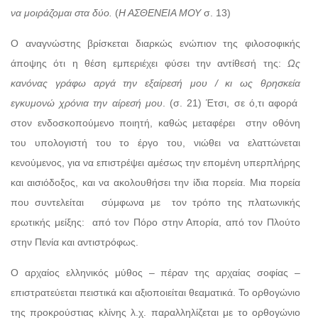
να μοιράζομαι στα δύο.
(
Η ΑΣΘΕΝΕΙΑ ΜΟΥ
σ. 13)
Ο αναγνώστης βρίσκεται διαρκώς ενώπιον της φιλοσοφικής
άποψης ότι η θέση εμπεριέχει φύσει την αντίθεσή της:
Ως
κανόνας γράφω αργά την εξαίρεσή μου / κι ως θρησκεία
εγκυμονώ χρόνια την αίρεσή μου
. (σ. 21) Έτσι, σε ό,τι αφορά
στον ενδοσκοπούμενο ποιητή, καθώς μεταφέρει στην οθόνη
του υπολογιστή του το έργο του, νιώθει να ελαττώνεται
κενούμενος, για να επιστρέψει αμέσως την επομένη υπερπλήρης
και αισιόδοξος, και να ακολουθήσει την ίδια πορεία. Μια πορεία
που συντελείται σύμφωνα με τον τρόπο της πλατωνικής
ερωτικής μείξης: από τον Πόρο στην Απορία, από τον Πλούτο
στην Πενία και αντιστρόφως.
Ο αρχαίος ελληνικός μύθος – πέραν της αρχαίας σοφίας –
επιστρατεύεται πειστικά και αξιοποιείται θεαματικά. Το ορθογώνιο
της προκρούστιας κλίνης λ.χ. παραλληλίζεται με το ορθογώνιο