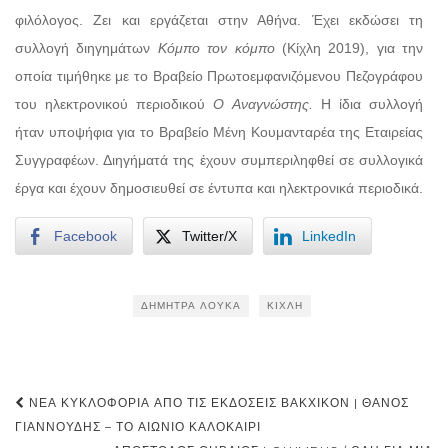
φιλόλογος. Ζει και εργάζεται στην Αθήνα. Έχει εκδώσει τη
συλλογή διηγημάτων
Κόμπο τον κόμπο
(Κίχλη 2019), για την
οποία τιμήθηκε με το Βραβείο Πρωτοεμφανιζόμενου Πεζογράφου
του ηλεκτρονικού περιοδικού
Ο Αναγνώστης.
Η ίδια συλλογή
ήταν υποψήφια για το Βραβείο Μένη Κουμανταρέα της Εταιρείας
Συγγραφέων. Διηγήματά της έχουν συμπεριληφθεί σε συλλογικά
έργα και έχουν δημοσιευθεί σε έντυπα και ηλεκτρονικά περιοδικά.
Facebook
Twitter/X
LinkedIn
ΔΉΜΗΤΡΑ ΛΟΥΚΆ
ΚΊΧΛΗ
Post
ΝΈΑ ΚΥΚΛΟΦΟΡΊΑ ΑΠΌ ΤΙΣ ΕΚΔΌΣΕΙΣ ΒΑΚΧΙΚΌΝ | ΘΆΝΟΣ
navigation
ΓΙΑΝΝΟΎΔΗΣ – ΤΟ ΑΙΏΝΙΟ ΚΑΛΟΚΑΊΡΙ