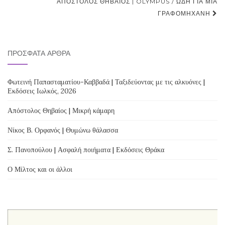
ΑΠΌΣΤΟΛΟΣ ΘΗΒΑΊΟΣ | OLYMPUS / ΩΔΉ ΓΙΑ ΜΙΑ
ΓΡΑΦΟΜΗΧΑΝΉ
ΠΡΌΣΦΑΤΑ ΆΡΘΡΑ
Φωτεινή Παπασταματίου-Καββαδά | Ταξιδεύοντας με τις αλκυόνες |
Εκδόσεις Ιωλκός, 2026
Απόστολος Θηβαίος | Μικρή κάμαρη
Νίκος Β. Ορφανός | Θυμώνω θάλασσα
Σ. Πανοπούλου | Ασφαλή ποιήματα | Εκδόσεις Θράκα
Ο Μίλτος και οι άλλοι