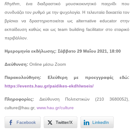
Rhythm
, ένα διαδραστικό μουσικοκινητικό παιχνίδι που
συνδυάζει τον ρυθμό με την ψυχολογία. Η τελευταία δεκαετία τον
βρίσκει να δραστηριοποιείται ως alternative educator στην
εκπαίδευση καθώς και ως team building facilitator στο εταιρικό
περιβάλλον.
Ημερομηνία εκδήλωσης: Σάββατο 29 Μαΐου 2021, 18:00
Διεύθυνση:
Online μέσω Zoom
Παρακολούθηση: Eλεύθερη με προεγγραφές εδώ:
https://events.hau.gr/paidikes-ekdhlwseis/
Πληροφορίες:
Διεύθυνση Πολιτιστικών (210 3680052),
culture@hau.gr,
www.hau.gr/culture
Facebook
Twitter/X
LinkedIn