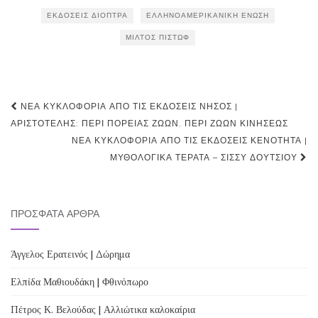
ΕΚΔΌΣΕΙΣ ΔΙΌΠΤΡΑ
ΕΛΛΗΝΟΑΜΕΡΙΚΑΝΙΚΉ ΈΝΩΣΗ
ΜΊΛΤΟΣ ΠΙΣΤΏΦ
Post
ΝΈΑ ΚΥΚΛΟΦΟΡΊΑ ΑΠΌ ΤΙΣ ΕΚΔΌΣΕΙΣ ΝΉΣΟΣ |
navigation
ΑΡΙΣΤΟΤΈΛΗΣ: ΠΕΡΊ ΠΟΡΕΊΑΣ ΖΏΩΝ. ΠΕΡΊ ΖΏΩΝ ΚΙΝΉΣΕΩΣ
ΝΈΑ ΚΥΚΛΟΦΟΡΊΑ ΑΠΌ ΤΙΣ ΕΚΔΌΣΕΙΣ ΚΕΝΌΤΗΤΑ |
ΜΥΘΟΛΟΓΙΚΆ ΤΈΡΑΤΑ – ΣΊΣΣΥ ΔΟΥΤΣΊΟΥ
ΠΡΌΣΦΑΤΑ ΆΡΘΡΑ
Άγγελος Ερατεινός | Δώρημα
Ελπίδα Μαθιουδάκη | Φθινόπωρο
Πέτρος Κ. Βελούδας | Αλλιώτικα καλοκαίρια