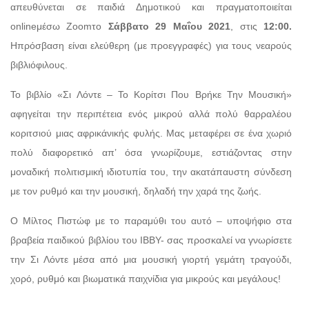
απευθύνεται σε παιδιά Δημοτικού και πραγματοποιείται
onlineμέσω Zoomτο
Σάββατο 29 Μαΐου 2021
, στις
12:00.
Hπρόσβαση είναι ελεύθερη (με προεγγραφές) για τους νεαρούς
βιβλιόφιλους.
Το βιβλίο «Σι Λόντε – Το Κορίτσι Που Βρήκε Την Μουσική»
αφηγείται την περιπέτεια ενός μικρού αλλά πολύ θαρραλέου
κοριτσιού μιας αφρικάνικής φυλής. Μας μεταφέρει σε ένα χωριό
πολύ διαφορετικό απ’ όσα γνωρίζουμε, εστιάζοντας στην
μοναδική πολιτισμική ιδιοτυπία του, την ακατάπαυστη σύνδεση
με τον ρυθμό και την μουσική, δηλαδή την χαρά της ζωής.
Ο Μίλτος Πιστώφ με το παραμύθι του αυτό – υποψήφιο στα
βραβεία παιδικού βιβλίου του ΙΒΒΥ- σας προσκαλεί να γνωρίσετε
την Σι Λόντε μέσα από μια μουσική γιορτή γεμάτη τραγούδι,
χoρό, ρυθμό και βιωματικά παιχνίδια για μικρούς και μεγάλους!