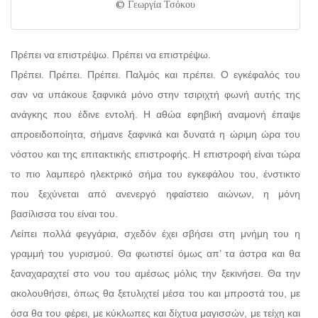
© Γεωργία Τσόκου
Πρέπει να επιστρέψω. Πρέπει να επιστρέψω.
Πρέπει. Πρέπει. Πρέπει. Παλμός και πρέπει. Ο εγκέφαλός του
σαν να υπάκουε ξαφνικά μόνο στην τσιριχτή φωνή αυτής της
ανάγκης που έδινε εντολή. Η αθώα εφηβική αναμονή έπαψε
απροειδοποίητα, σήμανε ξαφνικά και δυνατά η ώριμη ώρα του
νόστου και της επιτακτικής επιστροφής. Η επιστροφή είναι τώρα
το πιο λαμπερό ηλεκτρικό σήμα του εγκεφάλου του, ένστικτο
που ξεχύνεται από ανενεργό ηφαίστειο αιώνων, η μόνη
βασίλισσα του είναι του.
Λείπει πολλά φεγγάρια, σχεδόν έχει σβήσει στη μνήμη του η
γραμμή του γυρισμού. Θα φωτιστεί όμως απ’ τα άστρα και θα
ξαναχαραχτεί στο νου του αμέσως μόλις την ξεκινήσει. Θα την
ακολουθήσει, όπως θα ξετυλιχτεί μέσα του και μπροστά του, με
όσα θα του φέρει, με κύκλωπες και δίχτυα μαγισσών, με τείχη και