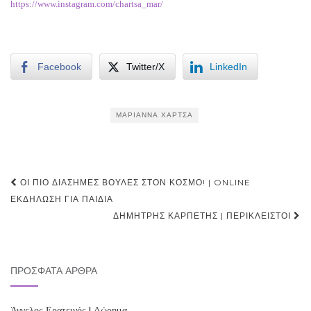
https://www.instagram.com/chartsa_mar/
Facebook
Twitter/X
LinkedIn
ΜΑΡΙΆΝΝΑ ΧΑΡΤΣΆ
Post
ΟΙ ΠΙΟ ΔΙΆΣΗΜΕΣ ΒΟΎΛΕΣ ΣΤΟΝ ΚΌΣΜΟ! | ONLINE
navigation
ΕΚΔΉΛΩΣΗ ΓΙΑ ΠΑΙΔΙΆ
ΔΗΜΉΤΡΗΣ ΚΑΡΠΈΤΗΣ | ΠΕΡΊΚΛΕΙΣΤΟΙ
ΠΡΌΣΦΑΤΑ ΆΡΘΡΑ
Άγγελος Ερατεινός | Δώρημα