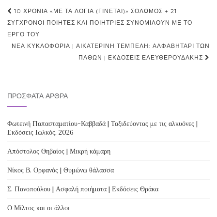
Post
10 ΧΡΌΝΙΑ «ΜΕ ΤΑ ΛΌΓΙΑ (ΓΊΝΕΤΑΙ)» ΣΟΛΩΜΌΣ + 21
navigation
ΣΎΓΧΡΟΝΟΙ ΠΟΙΗΤΈΣ ΚΑΙ ΠΟΙΉΤΡΙΕΣ ΣΥΝΟΜΙΛΟΎΝ ΜΕ ΤΟ
ΈΡΓΟ ΤΟΥ
ΝΈΑ ΚΥΚΛΟΦΟΡΊΑ | ΑΙΚΑΤΕΡΊΝΗ ΤΕΜΠΈΛΗ: ΑΛΦΑΒΗΤΆΡΙ ΤΩΝ
ΠΑΘΏΝ | ΕΚΔΌΣΕΙΣ ΕΛΕΥΘΕΡΟΥΔΆΚΗΣ
ΠΡΌΣΦΑΤΑ ΆΡΘΡΑ
Φωτεινή Παπασταματίου-Καββαδά | Ταξιδεύοντας με τις αλκυόνες |
Εκδόσεις Ιωλκός, 2026
Απόστολος Θηβαίος | Μικρή κάμαρη
Νίκος Β. Ορφανός | Θυμώνω θάλασσα
Σ. Πανοπούλου | Ασφαλή ποιήματα | Εκδόσεις Θράκα
Ο Μίλτος και οι άλλοι