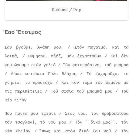
Sublime / Pop
Ἔσο Ἕτοιμος
Σὰν βγοῦμε, Ἀγάπη μου, / Στὸν πηγαιμό, καὶ τὰ
λοιπά, / Θυμήσου, πλήζ, μὴν ξεχαστοῦμε / Καὶ δὲν
φορτώσουμε στὸν γυλιό / Τὸν φαιοπράσινο, τοῦ μπαμπὰ
/ Δέκα κουτάκια Γάλα Βλάχας / Τὸ ζαχαροῦχο, το
γνήσιο, τὸ πρόστυχο / Καὶ τὸν τόμο τὸν δεμένο μὲ
τὶς περιπέτειες / Τοῦ σωσία τοῦ μπαμπά μου / Τοῦ
Rip Kirby
Ποὺ πάντα μοῦ ἔφερνε / Στὸν νοῦ, τὸν προβοκάτορα
τὸν τσογλανέ, τὸ νοῦ μου / Τὸν ῾῾δικό μας᾽᾽, τὸν
Kim Philby / Ὅπως καὶ στὸν δικό Σου νοῦ / Τὸν