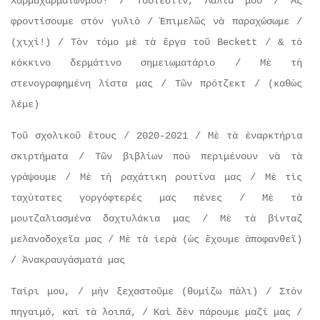
Χαρμαχαρματωνμοῦ! / Τουτέστιν, Λαλιά μου / Ἂς
φροντίσουμε στὸν γυλιὸ / Ἐπιμελῶς νὰ παραχώσωμε /
(χιχί!) / Τὸν τόμο μὲ τὰ ἔργα τοῦ Beckett / & τὸ
κόκκινο δερμάτινο σημειωματάριο / Μὲ τὴ
στενογραφημένη λίστα μας / Τῶν πρότζεκτ / (καθὼς
λέμε)
Τοῦ σχολικοῦ ἔτους / 2020-2021 / Μὲ τὰ ἐναρκτήρια
σκιρτήματα / Τῶν βιβλίων ποὺ περιμένουν νὰ τὰ
γρἀψουμε / Μὲ τὴ ραχάτικη ρουτίνα μας / Μὲ τὶς
ταχύτατες γοργόφτερές μας πένες / Μὲ τὰ
μουτζαλιασμένα δαχτυλάκια μας / Μὲ τὰ βίνταζ
μελανοδοχεῖα μας / Μὲ τὰ ἱερὰ (ὡς ἔχουμε ἀποφανθεῖ)
/ Ἀνακραυγάσματά μας
Ταίρι μου, / μὴν ξεχαστοῦμε (θυμίζω πάλι) / Στὸν
πηγαιμό, καὶ τὰ λοιπά, / Καὶ δὲν πάρουμε μαζί μας /