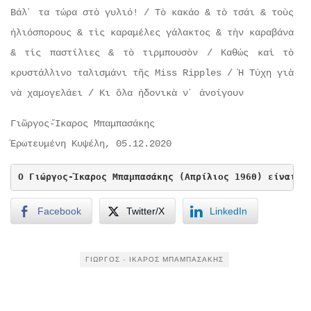
Βάλ᾽ τα τώρα στὸ γυλιό! / Τὸ κακάο & τὸ τσάι & τοὺς
ἡλιόσπορους & τὶς καραμέλες γάλακτος & τὴν καραβάνα
& τὶς παστίλιες & τὸ τιρμπουσὸν / Καθώς καὶ τὸ
κρυστάλλινο ταλισμάνι τῆς Miss Ripples / Ἡ Τύχη γιὰ
νὰ χαμογελάει / Κι ὅλα ἡδονικὰ ν᾽ ἀνοίγουν
Γιῶργος-Ἴκαρος Μπαμπασάκης
Ἐρωτευμένη Κυψέλη, 05.12.2020
Ο Γιώργος-Ίκαρος Μπαμπασάκης (Απρίλιος 1960) είναι σ
Facebook
Twitter/X
LinkedIn
ΓΙΏΡΓΟΣ - ΊΚΑΡΟΣ ΜΠΑΜΠΑΣΆΚΗΣ