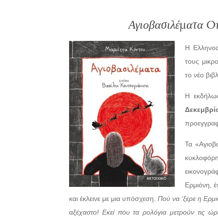
Αγιοβασιλέματα On
H Ελληνοα
τους μικρ
το νέο βιβ
Η εκδήλω
Δεκεμβρί
προεγγραφέ
Τα «Αγιοβα
κυκλοφό
εικονογρ
Ερμιόνη, έ
και έκλεινε με μια υπόσχεση.
Πού να ‘ξερε η Ερμ
αξέχαστο! Εκεί που τα ρολόγια μετρούν τις ώρε