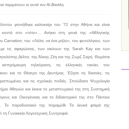
ι περιμένουν κι αυτά τον Αϊ-Βασίλη.
όντου γεννήθηκε καλοκαίρι του ’72 στην Αθήνα και είναι
κοντά στο «τότε»… Ανήκει στη γενιά της «Αθλητικής
ου Carnation, του «Λόλα, να ένα μήλο», του φυτολόγιου, των
με τις αφιερώσεις, των εικόνων της Sarah Kay και των
Πηνελόπης Δέλτα, της Άλκης Ζέη και της Ζωρζ Σαρή. Θυμάται
ασπρόμαυρη τηλεόραση, τις ελληνικές ταινίες του
κου και το Θέατρο της Δευτέρας. Έζησε τις δασείες, τις
περισπωμένες και τις σχολικές ποδιές. Σπούδασε Ψυχολογία
ήμιο Αθηνών και έκανε το μεταπτυχιακό της στη Συστημική
γους και Οικογένειας και το διδακτορικό της στο Πάντειο
ιο. Το παραδοσιακό της παραμύθι
Τα λευκά φτερά της
 τη Γυναικεία Λογοτεχνική Συντροφιά.