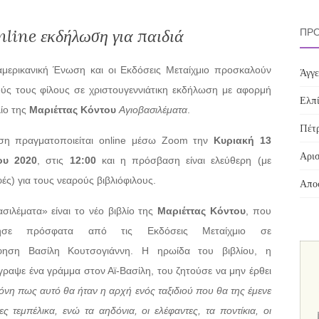
line εκδήλωση για παιδιά
ΠΡΌ
μερικανική Ένωση και οι Εκδόσεις Μεταίχμιο προσκαλούν
Άγγε
ούς τους φίλους σε χριστουγεννιάτικη εκδήλωση με αφορμή
Ελπί
λίο της
Μαριέττας Κόντου
Αγιοβασιλέματα
.
Πέτρ
ση πραγματοποιείται
online
μέσω
Zoom
την
Κυριακή 13
Αρισ
ου 2020
, στις
12:00
και η πρόσβαση είναι ελεύθερη (με
ς) για τους νεαρούς βιβλιόφιλους.
Αποσ
σιλέματα» είναι το νέο βιβλίο της
Μαριέττας Κόντου
, που
ρησε πρόσφατα από τις Εκδόσεις Μεταίχμιο σε
άφηση Βασίλη Κουτσογιάννη. Η ηρωίδα του βιβλίου, η
γραψε ένα γράμμα στον Αϊ-Βασίλη, του ζητούσε να μην έρθει
ιόνη πως αυτό θα ήταν η αρχή ενός ταξιδιού που θα της έμενε
ς τεμπέλικα, ενώ τα αηδόνια, οι ελέφαντες, τα ποντίκια, οι