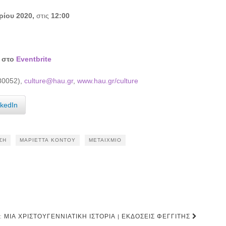
ρίου 2020,
στις
12:00
ς στο
Eventbrite
680052),
culture@hau.gr
,
www.hau.gr/culture
nkedIn
ΣΗ
ΜΑΡΙΈΤΤΑ ΚΌΝΤΟΥ
ΜΕΤΑΊΧΜΙΟ
 ΜΙΑ ΧΡΙΣΤΟΥΓΕΝΝΙΆΤΙΚΗ ΙΣΤΟΡΊΑ | ΕΚΔΌΣΕΙΣ ΦΕΓΓΊΤΗΣ