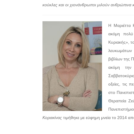
κούκλες και οι χιονάνθρωποι μιλούν ανθρώπινα κα
Η Μαριέττα Κ
ακόμη πολύ 
Κυριακής», τ
λευκωμάτων 
βιβλίων της 
ακόμη την 
Σαββατοκύρια
οξείες, τις 
στο Πανεπιστ
Θεραπεία Ζεύ
Πανεπιστήμ
Κορακίνας
τιμήθηκε με εύφημη μνεία το 2014 από