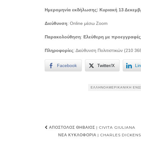
Ημερομηνία εκδήλ
ωσης:
Κυριακή 13 Δεκεμβ
Διεύθυνση
: Online μέσω Zoom
Παρακολούθηση
:
Eλεύθερη με προεγγραφέ
Πληροφορίες
: Διεύθυνση Πολιτιστικών (210 3
Facebook
Twitter/X
Li
ΕΛΛΗΝΟΑΜΕΡΙΚΑΝΙΚΉ ΈΝΩ
Post
ΑΠΌΣΤΟΛΟΣ ΘΗΒΑΊΟΣ | CIVITA GIULIANA
navigation
ΝΈΑ ΚΥΚΛΟΦΟΡΊΑ | CHARLES DICKENS: