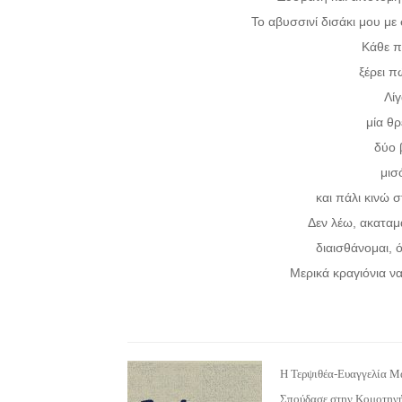
Το αβυσσινί δισάκι μου με 
Κάθε π
ξέρει π
Λίγ
μία θρ
δύο 
μισ
και πάλι κινώ
Δεν λέω, ακαταμ
διαισθάνομαι, ό
Μερικά κραγιόνια ν
H Τερψιθέα-Ευαγγελία Μ
Σπούδασε στην Κομοτηνή