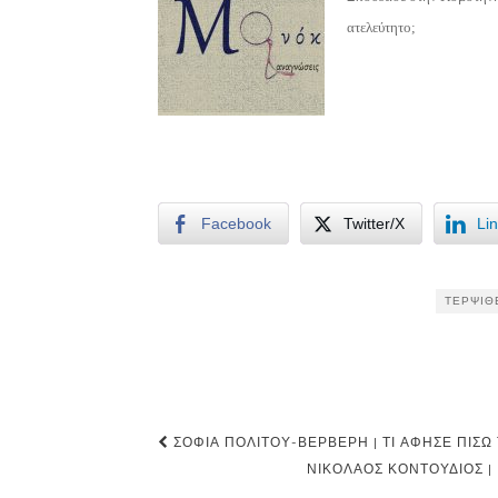
ατελεύτητο;
Facebook
Twitter/X
Li
ΤΕΡΨΙΘ
Post
ΣΟΦΊΑ ΠΟΛΊΤΟΥ-ΒΕΡΒΈΡΗ | ΤΙ ΆΦΗΣΕ ΠΊΣΩ
navigation
ΝΙΚΌΛΑΟΣ ΚΟΝΤΟΥΔΙΌΣ |