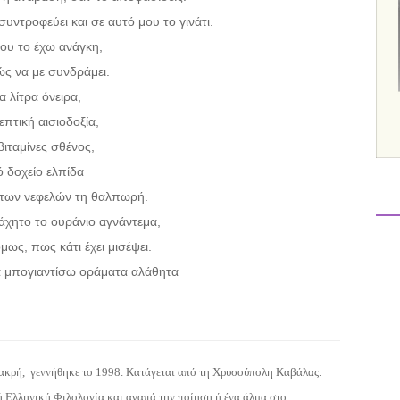
συντροφεύει και σε αυτό μου το γινάτι.
ου το έχω ανάγκη,
ώς να με συνδράμει.
α λίτρα όνειρα,
επτική αισιοδοξία,
βιταμίνες σθένος,
ό δοχείο ελπίδα
 στων νεφελών τη θαλπωρή.
άχητο το ουράνιο αγνάντεμα,
μως, πως κάτι έχει μισέψει.
α μπογιαντίσω οράματα αλάθητα
ακρή, γεννήθηκε το 1998. Κατάγεται από τη Χρυσούπολη Καβάλας.
 Ελληνική Φιλολογία και αγαπά την ποίηση.ή ένα άλμα στο