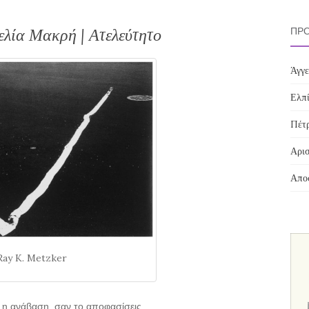
ελία Μακρή | Ατελεύτητο
ΠΡΌ
Άγγε
Ελπί
Πέτρ
Αρισ
Αποσ
Ray K. Metzker
 η ανάβαση, σαν το αποφασίσεις.