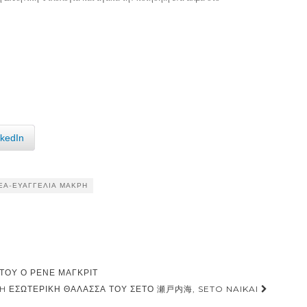
nkedIn
ΈΑ-ΕΥΑΓΓΕΛΊΑ ΜΑΚΡΉ
 ΤΟΥ Ο ΡΕΝΈ ΜΑΓΚΡΊΤ
 H ΕΣΩΤΕΡΙΚΉ ΘΆΛΑΣΣΑ ΤΟΥ ΣΈΤΟ 瀬戸内海, SETO NAIKAI