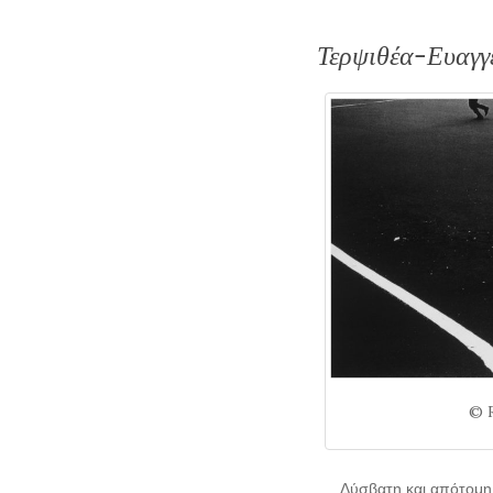
Τερψιθέα-Ευαγγ
© 
Δύσβατη και απότομη