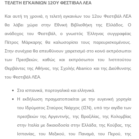
ΤΕΛΕΤΗ ΕΓΚΑΙΝΙΩΝ 12ΟΥ ΦΕΣΤΙΒΑΛ ΛΕΑ
Και αυτή τη χρονιά, η τελετή εγκαινίων του 12ου Φεστιβάλ ΛΕΑ
θα λάβει χώρα στην Εθνική Βιβλιοθήκη της Ελλάδος. Ο
ανάδοχος του Φεστιβάλ, ο γνωστός Έλληνας συγγραφέας
Πέτρος Μάρκαρης θα καλωσορίσει τους παρευρισκομένους.
Στην συνέχεια θα απευθύνουν χαιρετισμό στο κοινό εκπρόσωποι
των Πρεσβειών, καθώς και εκπρόσωποι του Ινστιτούτου
Θερβάντες της Αθήνας, της Σχολής Αbanico και της Διεύθυνσης
του Φεστιβάλ ΛΕΑ.
Στα ισπανικά, πορτογαλικά και ελληνικά.
H εκδήλωση πραγματοποιείται με την ευγενική χορηγία
του Ιδρύματος Σταύρος Νιάρχος (ΙΣΝ), υπό την αιγίδα των
πρεσβειών της Αργεντινής, της Βραζιλίας, της Κολομβίας
στην Ιταλία με δικαιοδοσία στην Ελλάδα, της Κούβας, της
Ισπανίας, του Μεξικού, του Παναμά, του Περού, της