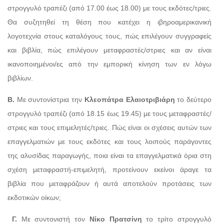
στρογγυλό τραπέζι (από 17.00 έως 18.00) με τους εκδότες/τριες.
Θα συζητηθεί τη θέση που κατέχει η ιβηροαμερικανική
λογοτεχνία στους καταλόγους τους, πώς επιλέγουν συγγραφείς
και βιβλία, πώς επιλέγουν μεταφραστές/στριες και αν είναι
ικανοποιημένοι/ες από την εμπορική κίνηση των εν λόγω
βιβλίων.
Β.
Με συντονίστρια την
Κλεοπάτρα Ελαιοτριβιάρη
το δεύτερο
στρογγυλό τραπέζι (από 18.15 έως 19.45) με τους μεταφραστές/
στριες και τους επιμελητές/τριες. Πώς είναι οι σχέσεις αυτών των
επαγγελματιών με τους εκδότες και τους λοιπούς παράγοντες
της αλυσίδας παραγωγής, ποια είναι τα επαγγελματικά όρια στη
σχέση μεταφραστή-επιμελητή, προτείνουν εκείνοι άραγε τα
βιβλία που μεταφράζουν ή αυτά αποτελούν προτάσεις των
εκδοτικών οίκων;
Γ.
Με συντονιστή τον
Νίκο Πρατσίνη
το τρίτο στρογγυλό