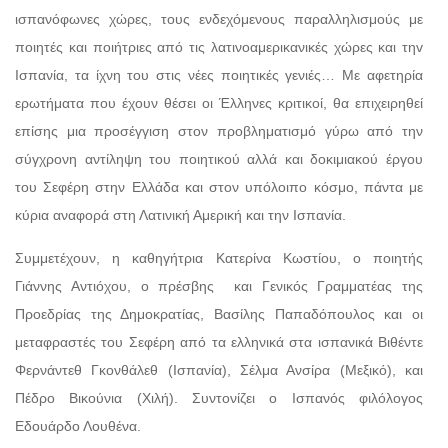
ισπανόφωνες χώρες, τους ενδεχόμενους παραλληλισμούς με
ποιητές και ποιήτριες από τις λατινοαμερικανικές χώρες και τηv
Ισπανία, τα ίχνη του στις νέες ποιητικές γενιές… Με αφετηρία
ερωτήματα που έχουν θέσει οι Έλληνες κριτικοί, θα επιχειρηθεί
επίσης μια προσέγγιση στον προβληματισμό γύρω από την
σύγχρονη αντίληψη του ποιητικού αλλά και δοκιμιακού έργου
του Σεφέρη στην Ελλάδα και στον υπόλοιπο κόσμο, πάντα με
κύρια αναφορά στη Λατινική Αμερική και την Ισπανία.
Συμμετέχουν, η καθηγήτρια Κατερίνα Κωστίου, ο ποιητής
Γιάννης Αντιόχου, ο πρέσβης και Γενικός Γραμματέας της
Προεδρίας της Δημοκρατίας, Βασίλης Παπαδόπουλος και οι
μεταφραστές του Σεφέρη από τα ελληνικά στα ισπανικά Βιθέντε
Φερνάντεθ Γκονθάλεθ (Ισπανία), Σέλμα Ανσίρα (Μεξικό), και
Πέδρο Βικούνια (Χιλή). Συντονίζει ο Ισπανός φιλόλογος
Εδουάρδο Λουθένα.