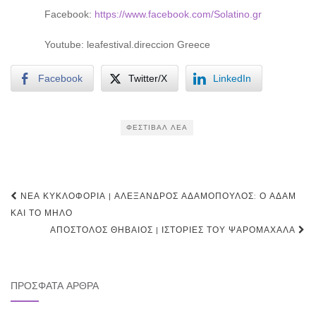
Facebook:
https://www.facebook.com/Solatino.gr
Youtube: leafestival.direccion Greece
Facebook
Twitter/X
LinkedIn
ΦΕΣΤΙΒΆΛ ΛΕΑ
Post
ΝΈΑ ΚΥΚΛΟΦΟΡΊΑ | ΑΛΈΞΑΝΔΡΟΣ ΑΔΑΜΌΠΟΥΛΟΣ: Ο ΑΔΆΜ
navigation
ΚΑΙ ΤΟ ΜΉΛΟ
ΑΠΌΣΤΟΛΟΣ ΘΗΒΑΊΟΣ | ΙΣΤΟΡΊΕΣ ΤΟΥ ΨΑΡΟΜΑΧΑΛΆ
ΠΡΌΣΦΑΤΑ ΆΡΘΡΑ