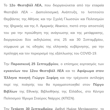
Το
12ο Φεστιβάλ ΛΕΑ,
που διοργανώνεται από την εταιρεία
Φεστιβάλ ΛΕΑ – Διαπολιτισμική Ανάπτυξη, το Ινστιτούτο
Θερβάντες της Αθήνας και την Σχολή Γλωσσών και Πολιτισμών
της Ιβηρικής και της Λ. Αμερικής Abanico, πιστό στην αποστολή
του για την προώθηση της ανάγνωσης και της μετάφρασης,
διοργανώνει δύο εκδηλώσεις στις 25 και 30 Σεπτεμβρίου,
σύμφωνα με τις οδηγίες της ελληνικής κυβέρνησης, για την
πρόληψη και τον περιορισμό της εξάπλωσης του COVID-19.
Την
Παρασκευή 25 Σεπτεμβρίου
, ο επίσημος εορτασμός των
εγκαινίων του 12ου Φεστιβάλ ΛΕΑ
και το
Αφιέρωμα στον
Έλληνα ποιητή Γιώργο Σεφέρη
και την τρέχουσα αντίληψη
περί της ποίησής του θα πραγματοποιηθεί στον
Πύργο
Βιβλίων
της Εθνικής Βιβλιοθήκης της Ελλάδος, στο Κέντρο
Πολιτισμού Ίδρυμα Σταύρος Νιάρχος (ΚΠΙΣΝ).
Την
Τετάρτη 30 Σεπτεμβρίου
, Διεθνή Ημέρα Μετάφρασης, το