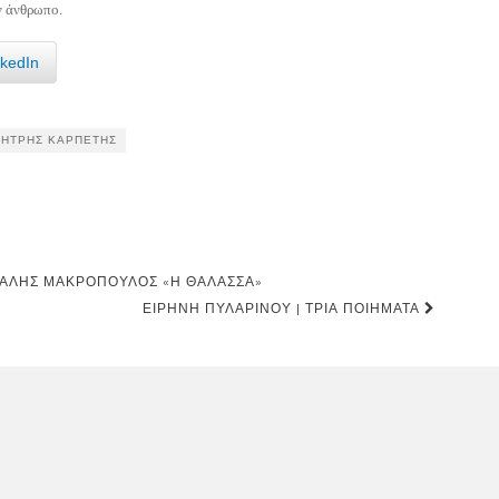
ν άνθρωπο.
nkedIn
ΉΤΡΗΣ ΚΑΡΠΈΤΗΣ
ΙΧΆΛΗΣ ΜΑΚΡΌΠΟΥΛΟΣ «Η ΘΆΛΑΣΣΑ»
ΕΙΡΉΝΗ ΠΥΛΑΡΙΝΟΎ | ΤΡΊΑ ΠΟΙΉΜΑΤΑ