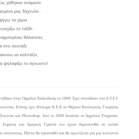
ώς χάθηκαν ανάμεσα
ασμένα μας δάχτυλα .
φίγγω τα χέρια
συνεχίζω το ταξίδι
 αφρισμένες θάλασσες
αι στο σκοτάδι
ακούω να καλπάζει,
α ψηλαφίζω το άγνωστο!
νήθηκε στην Ορμύλια Χαλκιδικής το 1969. Έχει σπουδάσει στο Α.Τ.Ε.Ι.
πονίας. Επίσης έχει δίπλωμα Κ.Ε.Κ σε Θέματα Βιολογικής Γεωργίας
 Εικόνας και Photoshop. Από το 2000 δουλεύει σε Δημόσια Υπηρεσία.
ε Ευρώπη και Αμερική. Γραπτά του έχουν δημοσιευθεί σε πολλά
αι ιστότοπους. Πάντα θα προσπαθεί και θα αγωνίζεται για μια κοινωνία