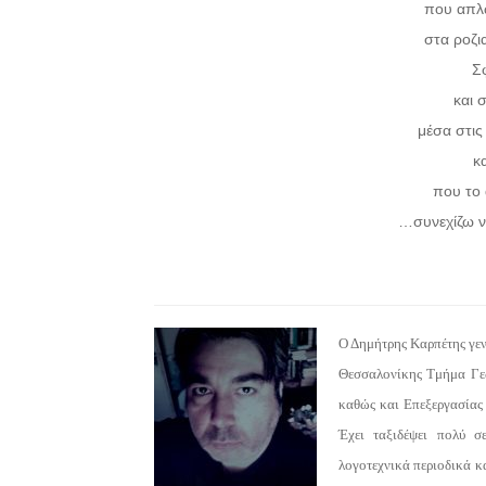
που απλ
στα ροζι
Σ
και 
μέσα στις
κ
που το 
…συνεχίζω ν
Ο Δημήτρης Καρπέτης γεν
Θεσσαλονίκης Τμήμα Γεω
καθώς και Επεξεργασίας
Έχει ταξιδέψει πολύ σ
λογοτεχνικά περιοδικά κ