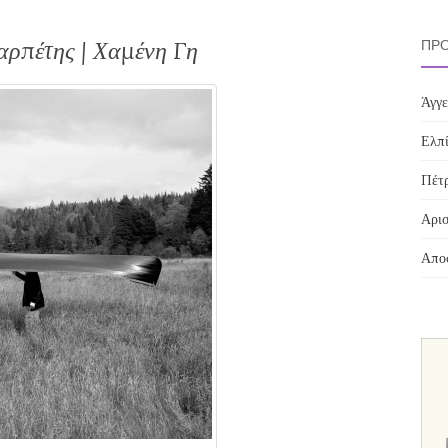
ρπέτης | Χαμένη Γη
ΠΡΌ
Άγγε
Ελπί
Πέτρ
Αρισ
Αποσ