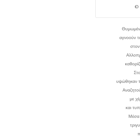
© 
Θυμωμένο
αγνοούν τ
στον
Αλλοπ
καθορίζ
Στ
υψώθηκαν τ
Αναζητού
με χ
και τυπ
Μέσα 
τριγυ
π