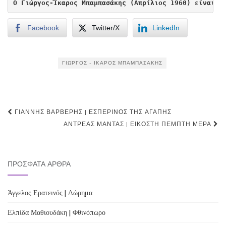
Ο Γιώργος-Ίκαρος Μπαμπασάκης (Απρίλιος 1960) είναι σ
Facebook
Twitter/X
LinkedIn
ΓΙΏΡΓΟΣ - ΊΚΑΡΟΣ ΜΠΑΜΠΑΣΆΚΗΣ
Post
ΓΙΆΝΝΗΣ ΒΑΡΒΈΡΗΣ | ΕΣΠΕΡΙΝΌΣ ΤΗΣ ΑΓΆΠΗΣ
navigation
ΑΝΤΡΈΑΣ ΜΑΝΤΆΣ | ΕΙΚΟΣΤΉ ΠΈΜΠΤΗ ΜΈΡΑ
ΠΡΌΣΦΑΤΑ ΆΡΘΡΑ
Άγγελος Ερατεινός | Δώρημα
Ελπίδα Μαθιουδάκη | Φθινόπωρο