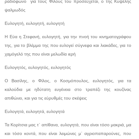
ραδιόφωνο για τους Φίλους του προσεύχεται, ο της Κυψέλης
ψαλμωδός
Ευλογητή, ευλογητή, ευλογητή
Η Εύα η Στεφανή, ευλογητή, για την πνοή του κινηματογράφου
της, για το βλέμμα της που ευλογεί σύγνεφα και λιακάδες, για το
χαμόγελό της που είναι μελωδία ιερή
Ευλογητός, ευλογητός, ευλογητός
Ο Βασίλης, ο Φίλος, ο Κοσμόπουλος, ευλογητός, για τα
καλούδια με ηδύτατη ευγένεια στο τραπέζι της κουζίνας
απιθώνει, και για τις εύρυθμές του σκέψεις
Ευλογητά, ευλογητά, ευλογητά
Τα Κορίτσια μας τ᾽ απίθανα, ευλογητά, που είναι τόσο μακριά, μα
και τόσο κοντά, που είναι λειμώνες μ᾽ αγριοπαπαρούνες, που