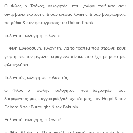
Ο Φίλος ο Τσόκος, ευλογητός, που γράφει ποιήματα σαν
σιντριβάνια έκστασης & σαν ενέσεις λογικής & σαν βουρκωμένα
πετράδια & σαν φωτογραφίες του Robert Frank
Ευλογητή, ευλογητή, ευλογητή
Η Φίλη Ευφροσύνη, ευλογητή, για το τραπέζι που στρώνει κάθε
γιορτή, για τον μεγάλο τετράγωνο πίνακα που έχει με μαεστρία
φιλοτεχνήσει
Ευλογητός, ευλογητός, ευλογητός
Ο Φίλος ο Τσώλης, ευλογητός, που ζωγραφίζει τους
λατρεμένους μας συγγραφείς/γαλουχητές μας, τον Hegel & τον
Debord & τον Burroughs & τον Bakunin
Ευλογητή, ευλογητή, ευλογητή
Η Φίλη Κλαίρη, η Παπαμιχαήλ, ευλογητή, για το μπρίο & τη