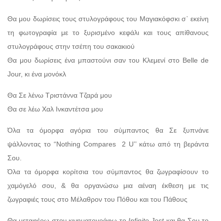
Θα μου δωρίσεις τους στυλογράφους του Μαγιακόφσκι σ᾽ εκείνη
τη φωτογραφία με το ξυρισμένο κεφάλι και τους απίθανους
στυλογράφους στην τσέπη του σακακιού
Θα μου δωρίσεις ένα μπαστούνι σαν του Κλεμενί στο Belle de
Jour, κι ένα μονόκλ
Θα Σε λένω Τριστάννα Τζαρά μου
Θα σε λέω Χαλ Ινκαντέτσα μου
Όλα τα όμορφα αγόρια του σύμπαντος θα Σε ξυπνάνε
ψάλλοντας το “Nothing Compares 2 U’’ κάτω από τη βεράντα
Σου.
Όλα τα όμορφα κορίτσια του σύμπαντος θα ζωγραφίσουν το
χαμόγελό σου, & θα οργανώσω μια αέναη έκθεση με τις
ζωγραφιές τους στο Μέλαθρον του Πόθου και του Πάθους
Θα μεταφέρω στον κινηματογράφω το
Infinite
Jest
και θα Σου το