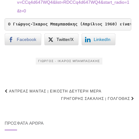
v=CCq4d647WQ4&list=RDCCq4d647WQ4&start_radio=1
&t=0
Ο Γιώργος-Ίκαρος Μπαμπασάκης (Απρίλιος 1960) είναι σ
Facebook
Twitter/X
LinkedIn
ΓΙΏΡΓΟΣ - ΊΚΑΡΟΣ ΜΠΑΜΠΑΣΆΚΗΣ
Post
ΑΝΤΡΈΑΣ ΜΑΝΤΆΣ | ΕΙΚΟΣΤΉ ΔΕΎΤΕΡΗ ΜΈΡΑ
navigation
ΓΡΗΓΌΡΗΣ ΣΑΚΑΛΉΣ | ΓΟΛΓΟΘΆΣ
ΠΡΌΣΦΑΤΑ ΆΡΘΡΑ