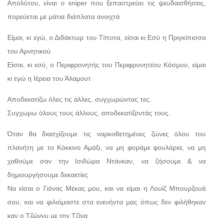
Απολύτου, είναι ο sniper που ξεπαστρεύει τις ψευδαισθήσεις,
πορεύεται με μάτια διάπλατα ανοιχτά
Είμαι, κι εγώ, ο Διδάκτωρ του Τίποτα, είσαι κι Εσύ η Πριγκίπισσα
του Αρνητικού
Είσαι, κι εσύ, ο Περιφρονητής του Περιφρονητέου Κόσμου, είμαι
κι εγώ η Ιέρεια του Άλαμουτ
Αποδεκατίζω όλες τις άλλες, συγχωρώντας τες.
Συγχωρω όλους τους άλλους, αποδεκατίζοντάς τους.
Όταν θα διασχίζουμε τις ναρκοθετημένες ζώνες όλου του
πλανήτη με το Κόκκινο Αμάξι, να μη φοράμε φουλάρια, να μη
χαθούμε σαν την Ισιδώρα Ντάνκαν, να ζήσουμε & να
δημιουργήσουμε δεκαετίες
Να είσαι ο Γιόνας Μέκας μου, και να είμαι η Λουίζ Μπουρζουά
σου, και να φιλιόμαστε στα ενενήντα μας όπως δεν φιλήθηκαν
καν ο Τζώννυ με την Τζίνα