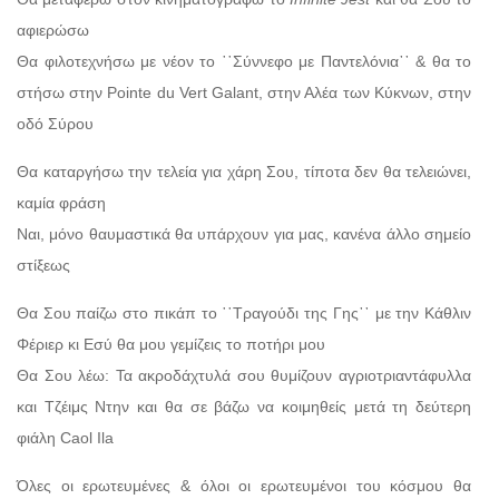
αφιερώσω
Θα φιλοτεχνήσω με νέον το ῾῾Σύννεφο με Παντελόνια᾽᾽ & θα το
στήσω στην Pointe du Vert Galant, στην Αλέα των Κύκνων, στην
οδό Σύρου
Θα καταργήσω την τελεία για χάρη Σου, τίποτα δεν θα τελειώνει,
καμία φράση
Ναι, μόνο θαυμαστικά θα υπάρχουν για μας, κανένα άλλο σημείο
στίξεως
Θα Σου παίζω στο πικάπ το ῾῾Τραγούδι της Γης᾽᾽ με την Κάθλιν
Φέριερ κι Εσύ θα μου γεμίζεις το ποτήρι μου
Θα Σου λέω: Τα ακροδάχτυλά σου θυμίζουν αγριοτριαντάφυλλα
και Τζέιμς Ντην και θα σε βάζω να κοιμηθείς μετά τη δεύτερη
φιάλη Caol Ila
Όλες οι ερωτευμένες & όλοι οι ερωτευμένοι του κόσμου θα