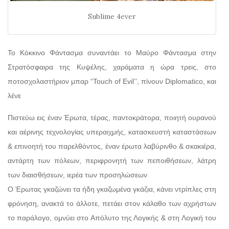
Sublime 4ever
Το Κόκκινο Φάντασμα συναντάει το Μαύρο Φάντασμα στην
Στρατόσφαιρα της Κυψέλης, χαράματα η ώρα τρεις, στο
ποτοσχολαστήριον μπαρ “Touch of Evil’’, πίνουν Diplomatico, και
λένε
Πιστεύω εις έναν Έρωτα, τέρας, παντοκράτορα, ποιητή ουρανού
και αέρινης τεχνολογίας υπεραιχμής, κατασκευστή καταστάσεων
& επινοητή του παρελθόντος, έναν έρωτα λαβύρινθο & σκακιέρα,
αντάρτη των πόλεων, περιφρονητή των πεποιθήσεων, λάτρη
των διαισθήσεων, ιερέα των προσηλώσεων
Ο Έρωτας γκαζώνει τα ήδη γκαζωμένα γκάζια, κάνει ντρίπλες στη
φρόνηση, ανακτά το άλλοτε, πετάει στον κάλαθο των αχρήστων
το παράλογο, ομνύει στο Απόλυτο της Λογικής & στη Λογική του