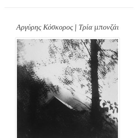
Αργύρης Κόσκορος | Τρία μπονζάι