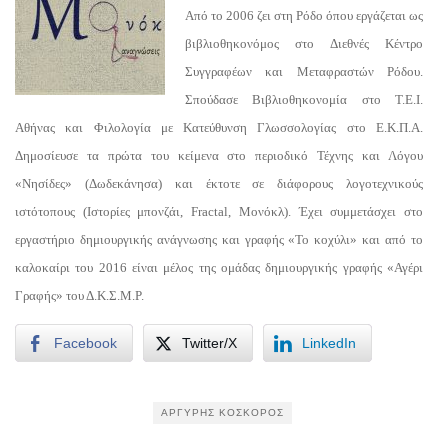
Από το 2006 ζει στη Ρόδο όπου εργάζεται ως
βιβλιοθηκονόμος στο Διεθνές Κέντρο
Συγγραφέων και Μεταφραστών Ρόδου.
Σπούδασε Βιβλιοθηκονομία στο Τ.Ε.Ι.
Αθήνας και Φιλολογία με Κατεύθυνση Γλωσσολογίας στο Ε.Κ.Π.Α.
Δημοσίευσε τα πρώτα του κείμενα στο περιοδικό Τέχνης και Λόγου
«Νησίδες» (Δωδεκάνησα) και έκτοτε σε διάφορους λογοτεχνικούς
ιστότοπους (Ιστορίες μπονζάι, Fractal, Μονόκλ). Έχει συμμετάσχει στο
εργαστήριο δημιουργικής ανάγνωσης και γραφής «Το κοχύλι» και από το
καλοκαίρι του 2016 είναι μέλος της ομάδας δημιουργικής γραφής «Αγέρι
Γραφής» του Δ.Κ.Σ.Μ.Ρ.
Facebook
Twitter/X
LinkedIn
ΑΡΓΎΡΗΣ ΚΌΣΚΟΡΟΣ