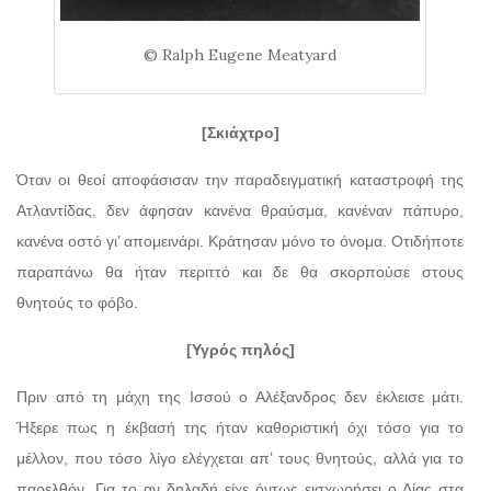
© Ralph Eugene Meatyard
[Σκιάχτρο]
Όταν οι θεοί αποφάσισαν την παραδειγματική καταστροφή της
Ατλαντίδας, δεν άφησαν κανένα θραύσμα, κανέναν πάπυρο,
κανένα οστό γι’ απομεινάρι. Κράτησαν μόνο το όνομα. Οτιδήποτε
παραπάνω θα ήταν περιττό και δε θα σκορπούσε στους
θνητούς το φόβο.
[Υγρός πηλός]
Πριν από τη μάχη της Ισσού ο Αλέξανδρος δεν έκλεισε μάτι.
Ήξερε πως η έκβασή της ήταν καθοριστική όχι τόσο για το
μέλλον, που τόσο λίγο ελέγχεται απ’ τους θνητούς, αλλά για το
παρελθόν. Για το αν δηλαδή είχε όντως εισχωρήσει ο Δίας στα