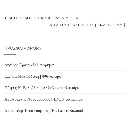
Post
ΑΠΌΣΤΟΛΟΣ ΘΗΒΑΊΟΣ | ΡΑΨΩΔΊΕΣ Λ
navigation
ΔΗΜΉΤΡΗΣ ΚΑΡΠΈΤΗΣ | ΈΝΑ ΠΟΊΗΜΑ
ΠΡΌΣΦΑΤΑ ΆΡΘΡΑ
Άγγελος Ερατεινός | Δώρημα
Ελπίδα Μαθιουδάκη | Φθινόπωρο
Πέτρος Κ. Βελούδας | Αλλιώτικα καλοκαίρια
Αριστομένης Λαγουβάρδος | Έλα στου χωριού
Αποστόλης Κουτσούμπας | Εκείνο το Καλοκαίρι