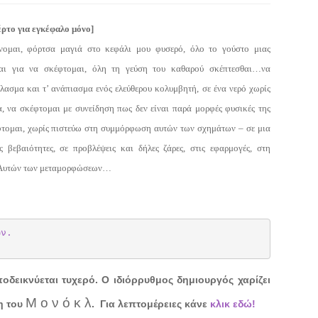
έρτο για εγκέφαλο μόνο]
νομαι, φόρτσα μαγιά στο κεφάλι μου φυσερό, όλο το γούστο μιας
αι για να σκέφτομαι, όλη τη γεύση του καθαρού σκέπτεσθαι…να
λασμα και τ’ ανάπιασμα ενός ελεύθερου κολυμβητή, σε ένα νερό χωρίς
, να σκέφτομαι με συνείδηση πως δεν είναι παρά μορφές φυσικές της
φτομαι, χωρίς πιστεύω στη συμμόρφωση αυτών των σχημάτων – σε μια
ς βεβαιότητες, σε προβλέψεις και δήλες ζάρες, στις εφαρμογές, στη
 Αυτών των μεταμορφώσεων…
ων.
οδεικνύεται τυχερό. Ο ιδιόρρυθμος δημιουργός χαρίζει
Μ ο ν ό κ λ
τη του
.
Για λεπτομέρειες κάνε
κλικ εδώ!