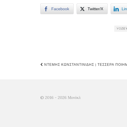
Facebook
Twitter/X
Li
YOΖΕΥ
Post
ΝΤΈΜΗΣ ΚΩΝΣΤΑΝΤΙΝΊΔΗΣ | ΤΈΣΣΕΡΑ ΠΟΙΉ
navigation