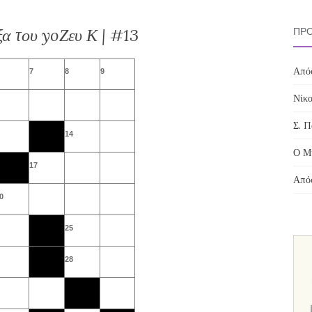
ξα του yoΖευ Κ | #13
ΠΡΌ
Απόσ
7
8
9
Νίκο
Σ. Π
14
Ο Μί
17
Απόσ
0
25
28