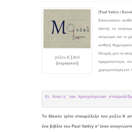
[
Paul Valéry | Κονσ
Κάπου-κάπου αισθά
ηδονής να σκέφτομ
σκέφτομαι σαν το χά
αισθητή θερμοκρασία
δύναμής μου να σκέ
yoΖευ Κ [Αντί
πραγματικότητα, στι
βιογραφικού]
χρησιμοποίηση κτλ.
Οι λύσεις των προηγούμενων σταυρολέξ
Το δέκατο τρίτο σταυρόλεξο του yoΖευ Κ απ
ένα βιβλίο του Paul Valéry σ’ έναν αναγνώσ