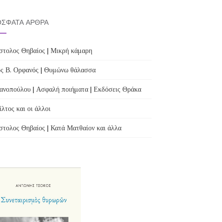
ΣΦΑΤΑ ΆΡΘΡΑ
τολος Θηβαίος | Μικρή κάμαρη
ς Β. Ορφανός | Θυμώνω θάλασσα
ανοπούλου | Ασφαλή ποιήματα | Εκδόσεις Θράκα
λτος και οι άλλοι
τολος Θηβαίος | Κατά Ματθαίον και άλλα