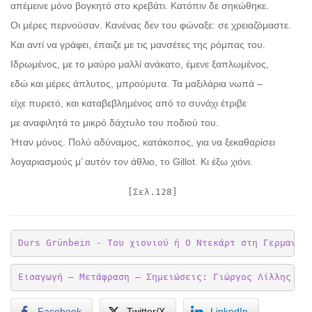
απέμεινε μόνο βογκητό στο κρεβάτι. Κατόπιν δε σηκώθηκε.
Οι μέρες περνούσαν. Κανένας δεν του φώναξε: σε χρειαζόμαστε.
Και αντί να γράφει, έπαιζε με τις μανσέτες της ρόμπας του.
Ιδρωμένος, με το μαύρο μαλλί ανάκατο, έμενε ξαπλωμένος,
εδώ και μέρες άπλυτος, μπρούμυτα. Τα μαξιλάρια νωπά –
είχε πυρετό, και καταβεβλημένος από το συνάχι έτριβε
με αναφιλητά το μικρό δάχτυλο του ποδιού του.
Ήταν μόνος. Πολύ αδύναμος, κατάκοπος, για να ξεκαθαρίσει
λογαριασμούς μ’ αυτόν τον άθλιο, το Gillot. Κι έξω χιόνι.
[Σελ.128]
Durs Grünbein - Του χιονιού ή Ο Ντεκάρτ στη Γερμανία
Εισαγωγή – Μετάφραση – Σημειώσεις: Γιώργος Λίλλης
– 
Facebook
Twitter/X
LinkedIn