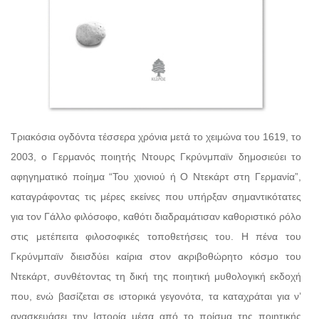
Τριακόσια ογδόντα τέσσερα χρόνια μετά το χειμώνα του 1619, το
2003, ο Γερμανός ποιητής Ντουρς Γκρύνμπαϊν δημοσιεύει το
αφηγηματικό ποίημα “Του χιονιού ή Ο Ντεκάρτ στη Γερμανία”,
καταγράφοντας τις μέρες εκείνες που υπήρξαν σημαντικότατες
για τον Γάλλο φιλόσοφο, καθότι διαδραμάτισαν καθοριστικό ρόλο
στις μετέπειτα φιλοσοφικές τοποθετήσεις του. Η πένα του
Γκρύνμπαϊν διεισδύει καίρια στον ακριβοθώρητο κόσμο του
Ντεκάρτ, συνθέτοντας τη δική της ποιητική μυθολογική εκδοχή
που, ενώ βασίζεται σε ιστορικά γεγονότα, τα καταχράται για ν’
ανασκευάσει την Ιστορία μέσα από το πρίσμα της ποιητικής