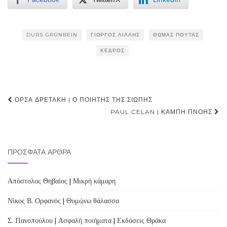
DURS GRÜNBEIN
ΓΙΏΡΓΟΣ ΛΊΛΛΗΣ
ΘΩΜΆΣ ΠΟΎΤΑΣ
ΚΈΔΡΟΣ
Post
ΌΡΣΑ ΔΡΕΤΆΚΗ | Ο ΠΟΙΗΤΉΣ ΤΗΣ ΣΙΩΠΉΣ
navigation
PAUL CELAN | ΚΑΜΠΉ ΠΝΟΉΣ
ΠΡΌΣΦΑΤΑ ΆΡΘΡΑ
Απόστολος Θηβαίος | Μικρή κάμαρη
Νίκος Β. Ορφανός | Θυμώνω θάλασσα
Σ. Πανοπούλου | Ασφαλή ποιήματα | Εκδόσεις Θράκα