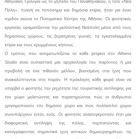
Αθηναϊκή Τριλογία ως το γήπεδο του Παναθηναϊκού, η τότε «Νέα
Πόλη», πυκνή σε τοπόσημα και δημόσια κτίρια, ήταν για έναν
σχεδόν αιώνα το Πνευματικό Κέντρο της Αθήνας. Οι φοιτητικές
εργασίες οραματίζονται την μελλοντική Νεάπολη μέσα από τους
δημόσιους χώρους, τις ξεχασμένες γωνιές, τα εγκαταλειμμένα
κτίρια και τους κρυμμένους κήπους.
Ο τρόπος που αντιμετωπίζεται το κάθε project στο
Athens
Studio
είναι ουσιαστικά μια αρχαιολογία του παρόντος ή μια
προβολή σε ένα πιθανόν μέλλον, βασισμένη στα ίχνη που
ανακαλύπτονται στο παρόν. Η πρόκληση κάθε φορά είναι να
υπερβεί ο φοιτητής την ρηχότητα της τουριστικής αντίληψης για
τον χώρο μελετώντας και παρατηρώντας πώς οι άνθρωποι
χρησιμοποιούν τον δημόσιο χώρο και πώς πολλαπλοί χώροι
συνυπάρχουν εντός ενός. Οι φοιτητές ανασυγκροτούν έτσι μια
διαφορετική αντίληψη της πόλης, περπατώντας και
καταγράφοντας σημαντικά ίχνη αστικών δημιουργημάτων, τις