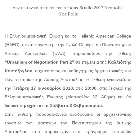
Αρχιτεκτονικό project του Athens Studio 2017 Neapolis:
Nea Polis
Η Ελληνοαμερικανική Ένωση και το Hellenic American College
(HAEC), σε συνεργασία με την Σχολή Design του Πανεπιστημίου
Δυτικής Αυστραλίας (UWA), παρουσιάζουν την έκθεση
“
Urbanism
of
Negotiation
Part
2”
σε επιμέλεια της
Καλλιόπης
Κοντόζογλου
, αρχιτέκτονος και καθηγήτριας Αρχιτεκτονικής του
Πανεπιστημίου της Δυτικής Αυστραλίας. Η έκθεση εγκαινιάζεται
την
Τετάρτη 17 Ιανουαρίου 2018,
στις
20:00,
στις Γκαλερί της
Ελληνοαμερικανικής Ένωσης (Μασσαλίας 22, Αθήνα) και θα
διαρκέσει
μέχρι και το Σάββατο 3 Φεβρουαρίου.
Στην έκθεση, παρουσιάζονται αναδρομικά οι αρχιτεκτονικές
εργασίες των φοιτητών του Πανεπιστημίου της Δυτικής
Αυστραλίας που συμμετείχαν στο πρόγραμμα σπουδών