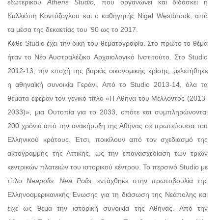
εξωτερικού
Athens Studio,
που οργανώνει και διδάσκει η
Καλλιόπη Κοντόζογλου και ο καθηγητής Nigel Westbrook, από
τα μέσα της δεκαετίας του ’90 ως το 2017.
Κάθε Studio έχει την δική του θεματογραφία. Στο πρώτο το θέμα
ήταν το Νέο Αυστραλέζικo Αρχαιολογικό Ινστιτούτο. Στο Studio
2012-13, την εποχή της βαριάς οικονομικής κρίσης, μελετήθηκε
η αθηναϊκή συνοικία Γεράνι. Από το Studio 2013-14, όλα τα
θέματα έφεραν τον γενικό τίτλο «Η Αθήνα του Μέλλοντος (2013-
2033)», μια Ουτοπία για το 2033, οπότε και συμπληρώνονται
200 χρόνια από την ανακήρυξη της Αθήνας σε πρωτεύουσα του
Ελληνικού κράτους. Έτσι, ποικίλουν από τον σχεδιασμό της
ακτογραμμής της Αττικής, ως την επανασχεδίαση των τριών
κεντρικών πλατειών του ιστορικού κέντρου. Το περσινό Studio με
τίτλο
Neapolis: Nea Polis,
εντάχθηκε στην πρωτοβουλία της
Ελληνοαμερικανικής Ένωσης για τη διάσωση της Νεάπολης και
είχε ως θέμα την ιστορική συνοικία της Αθήνας. Από την