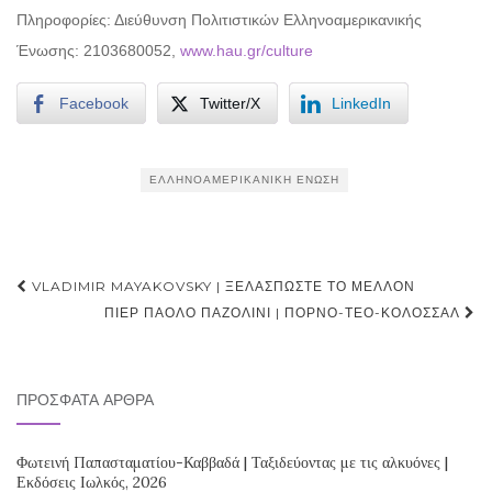
Πληροφορίες: Διεύθυνση Πολιτιστικών Ελληνοαμερικανικής
Ένωσης: 2103680052,
www.hau.gr/culture
Facebook
Twitter/X
LinkedIn
ΕΛΛΗΝΟΑΜΕΡΙΚΑΝΙΚΉ ΈΝΩΣΗ
Post
VLADIMIR MAYAKOVSKY | ΞΕΛΑΣΠΏΣΤΕ ΤΟ ΜΈΛΛΟΝ
navigation
ΠΙΕΡ ΠΆΟΛΟ ΠΑΖΟΛΊΝΙ | ΠΟΡΝΌ-ΤΕΌ-ΚΟΛΟΣΣΆΛ
ΠΡΌΣΦΑΤΑ ΆΡΘΡΑ
Φωτεινή Παπασταματίου-Καββαδά | Ταξιδεύοντας με τις αλκυόνες |
Εκδόσεις Ιωλκός, 2026