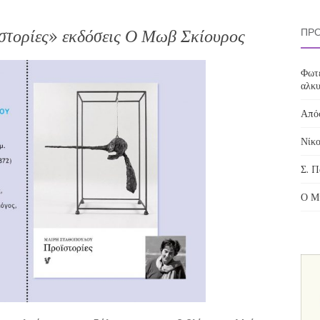
τορίες» εκδόσεις Ο Μωβ Σκίουρος
ΠΡΌ
Φωτε
αλκυ
Απόσ
Νίκο
Σ. Π
Ο Μί