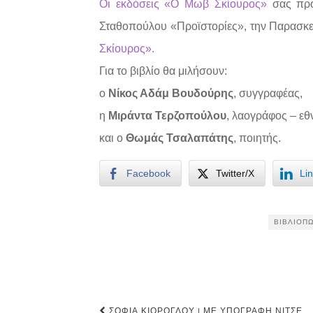
Οι εκδόσεις «Ο Μωβ Σκίουρος»
σας προ
Σταθοπούλου «Προϊστορίες», την Παρασκε
Σκίουρος».
Για το βιβλίο θα μιλήσουν:
ο
Νίκος Αδάμ Βουδούρης
, συγγραφέας,
η
Μιράντα Τερζοπούλου
, λαογράφος – εθ
και ο
Θωμάς Τσαλαπάτης
, ποιητής.
Facebook
Twitter/X
Li
ΒΙΒΛΙΟΠ
Post
ΣΟΦΊΑ ΚΙΌΡΟΓΛΟΥ | ΜΕ ΥΠΟΓΡΑΦΉ ΝΊΤΣΕ