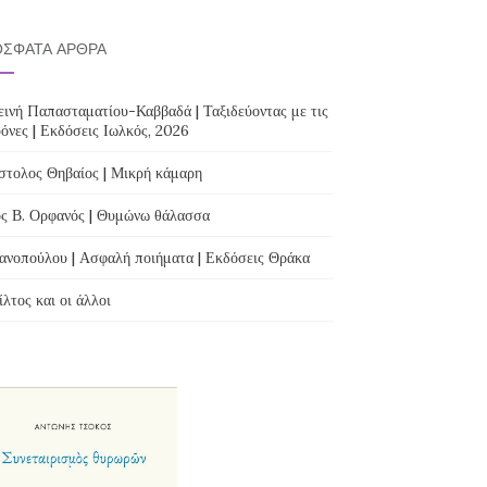
ΣΦΑΤΑ ΆΡΘΡΑ
ινή Παπασταματίου-Καββαδά | Ταξιδεύοντας με τις
όνες | Εκδόσεις Ιωλκός, 2026
τολος Θηβαίος | Μικρή κάμαρη
ς Β. Ορφανός | Θυμώνω θάλασσα
ανοπούλου | Ασφαλή ποιήματα | Εκδόσεις Θράκα
λτος και οι άλλοι