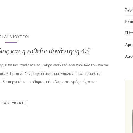
Άγγε
Ελπί
Πέτρ
ΟΙ ΔΗΜΙΟΥΡΓΟΊ
Αρισ
λος και η ευθεία: συνάντηση 45’
Αποσ
ης είπε και αφαίρεσε το μαύρο σκελετό των γυαλιών του για να
του. «Η μάσκα δεν βοηθά εμάς τους γυαλάκιδες», πρόσθεσε
τελετουργικό του καθαρισμού. «Ναρκισσισμός πώς;» του
READ MORE