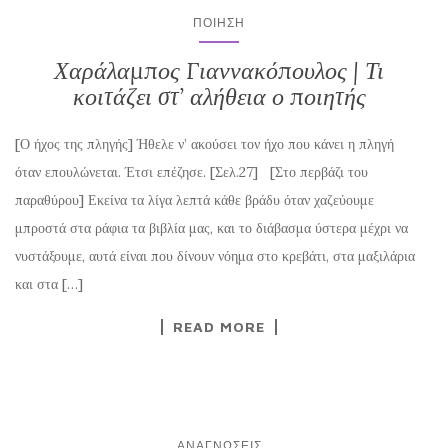
ΠΟΊΗΣΗ
Χαράλαμπος Γιαννακόπουλος | Τι
κοιτάζει στ’ αλήθεια ο ποιητής
[Ο ήχος της πληγής] Ήθελε ν’ ακούσει τον ήχο που κάνει η πληγή
όταν επουλώνεται. Έτσι επέζησε. [Σελ.27] [Στο περβάζι του
παραθύρου] Εκείνα τα λίγα λεπτά κάθε βράδυ όταν χαζεύουμε
μπροστά στα ράφια τα βιβλία μας, και το διάβασμα ύστερα μέχρι να
νυστάξουμε, αυτά είναι που δίνουν νόημα στο κρεβάτι, στα μαξιλάρια
και στα […]
READ MORE
ΑΝΑΓΝΏΣΕΙΣ