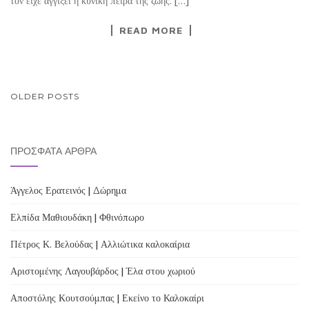
τον είχε αγγίξει η κυνική πείρα της ζωής. […]
READ MORE
POSTS
OLDER POSTS
NAVIGATION
ΠΡΌΣΦΑΤΑ ΆΡΘΡΑ
Άγγελος Ερατεινός | Δώρημα
Ελπίδα Μαθιουδάκη | Φθινόπωρο
Πέτρος Κ. Βελούδας | Αλλιώτικα καλοκαίρια
Αριστομένης Λαγουβάρδος | Έλα στου χωριού
Αποστόλης Κουτσούμπας | Εκείνο το Καλοκαίρι