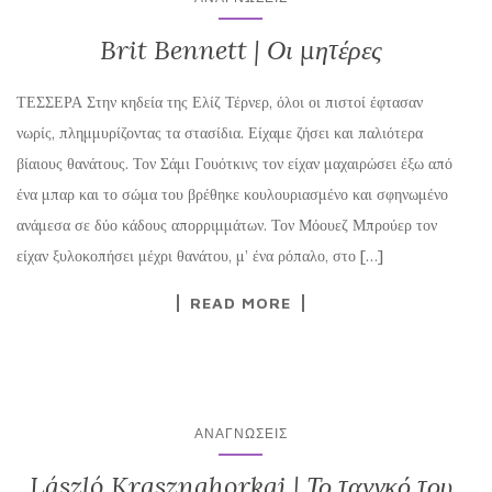
Brit Bennett | Οι μητέρες
ΤΕΣΣΕΡΑ Στην κηδεία της Ελίζ Τέρνερ, όλοι οι πιστοί έφτασαν
νωρίς, πλημμυρίζοντας τα στασίδια. Είχαμε ζήσει και παλιότερα
βίαιους θανάτους. Τον Σάμι Γουότκινς τον είχαν μαχαιρώσει έξω από
ένα μπαρ και το σώμα του βρέθηκε κουλουριασμένο και σφηνωμένο
ανάμεσα σε δύο κάδους απορριμμάτων. Τον Μόουεζ Μπρούερ τον
είχαν ξυλοκοπήσει μέχρι θανάτου, μ’ ένα ρόπαλο, στο […]
READ MORE
ΑΝΑΓΝΏΣΕΙΣ
László Krasznahorkai | Το τανγκό του