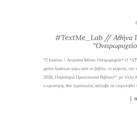
#TextMe_Lab // Αθήνα Π
“Ονειρωρυχείο
*2 Ιουνίου – Αντριάνα Μίνου: Ονειρωρυχείο* O *
χρόνο δράσεων γύρω από το βιβλίο, το κείμενο, την
2018, Παγκόσμια Πρωτεύουσα Βιβλίου*” με τίτλο #
ο ερευνητής Φιλ Ιερόπουλος ανέλαβε να επιμεληθεί