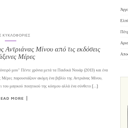
Άγγε
Ελπί
Πέτρ
Σ ΚΥΚΛΟΦΟΡΊΕΣ
Αρισ
ης Αντριάνας Μίνου από τις εκδόσεις
Αποσ
ξενες Μέρες
’όνειρό μου” Πέντε χρόνια μετά τα Παιδικά Νουάρ (2013) και ένα
ς Μέρες παρουσιάζουν ακόμη ένα βιβλίο της Αντριάνας Μίνου,
ι του μαγικού ποιητικού της κόσμου αλλά ένα σύνθετο […]
READ MORE