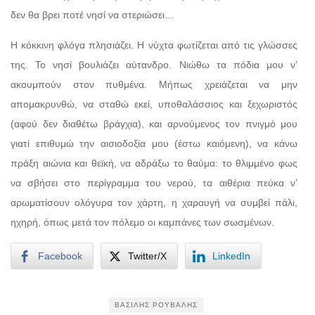
δεν θα βρει ποτέ νησί να στεριώσει…
Η κόκκινη φλόγα πλησιάζει. Η νύχτα φωτίζεται από τις γλώσσες
της. Το νησί βουλιάζει αύτανδρο. Νιώθω τα πόδια μου ν’
ακουμπούν στον πυθμένα. Μήπως χρειάζεται να μην
απομακρυνθώ, να σταθώ εκεί, υποθαλάσσιος και ξεχωριστός
(αφού δεν διαθέτω βράγχια), και αρνούμενος τον πνιγμό μου
γιατί επιθυμώ την αισιοδοξία μου (έστω καιόμενη), να κάνω
πράξη αιώνια και θεϊκή, να αδράξω το θαύμα: το θλιμμένο φως
να σβήσει στο περίγραμμα του νερού, τα αιθέρια πεύκα ν’
αρωματίσουν ολόγυρα τον χάρτη, η χαραυγή να συμβεί πάλι,
ηχηρή, όπως μετά τον πόλεμο οι καμπάνες των σωσμένων.
Facebook
Twitter/X
LinkedIn
ΒΑΣΊΛΗΣ ΡΟΎΒΑΛΗΣ