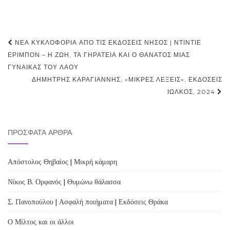
Post
ΝΈΑ ΚΥΚΛΟΦΟΡΊΑ ΑΠΌ ΤΙΣ ΕΚΔΌΣΕΙΣ ΝΉΣΟΣ | ΝΤΙΝΤΙΈ
navigation
ΕΡΙΜΠΌΝ – Η ΖΩΉ, ΤΑ ΓΗΡΑΤΕΙΆ ΚΑΙ Ο ΘΆΝΑΤΟΣ ΜΙΑΣ
ΓΥΝΑΊΚΑΣ ΤΟΥ ΛΑΟΎ
ΔΗΜΉΤΡΗΣ ΚΑΡΑΓΙΆΝΝΗΣ, «ΜΙΚΡΈΣ ΛΈΞΕΙΣ», ΕΚΔΌΣΕΙΣ
ΙΩΛΚΌΣ, 2024
ΠΡΌΣΦΑΤΑ ΆΡΘΡΑ
Απόστολος Θηβαίος | Μικρή κάμαρη
Νίκος Β. Ορφανός | Θυμώνω θάλασσα
Σ. Πανοπούλου | Ασφαλή ποιήματα | Εκδόσεις Θράκα
Ο Μίλτος και οι άλλοι