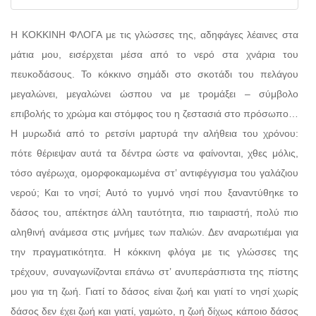
Η ΚΟΚΚΙΝΗ ΦΛΟΓΑ με τις γλώσσες της, αδηφάγες λέαινες στα
μάτια μου, εισέρχεται μέσα από το νερό στα χνάρια του
πευκοδάσους. Το κόκκινο σημάδι στο σκοτάδι του πελάγου
μεγαλώνει, μεγαλώνει ώσπου να με τρομάξει – σύμβολο
επιβολής το χρώμα και στόμφος του η ζεστασιά στο πρόσωπο…
Η μυρωδιά από το ρετσίνι μαρτυρά την αλήθεια του χρόνου:
πότε θέριεψαν αυτά τα δέντρα ώστε να φαίνονται, χθες μόλις,
τόσο αγέρωχα, ομορφοκαμωμένα στ’ αντιφέγγισμα του γαλάζιου
νερού; Και το νησί; Αυτό το γυμνό νησί που ξαναντύθηκε το
δάσος του, απέκτησε άλλη ταυτότητα, πιο ταιριαστή, πολύ πιο
αληθινή ανάμεσα στις μνήμες των παλιών. Δεν αναρωτιέμαι για
την πραγματικότητα. Η κόκκινη φλόγα με τις γλώσσες της
τρέχουν, συναγωνίζονται επάνω στ’ ανυπεράσπιστα της πίστης
μου για τη ζωή. Γιατί το δάσος είναι ζωή και γιατί το νησί χωρίς
δάσος δεν έχει ζωή και γιατί, γαμώτο, η ζωή δίχως κάποιο δάσος