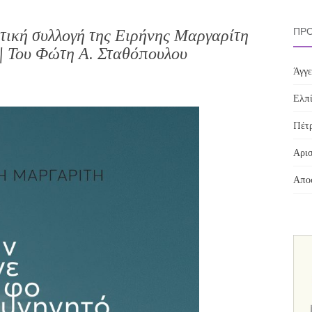
ητική συλλογή της Ειρήνης Μαργαρίτη
ΠΡΌ
| Του Φώτη Α. Σταθόπουλου
Άγγε
Ελπί
Πέτρ
Αρισ
Αποσ