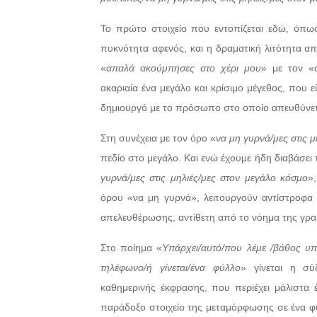
Το πρώτο στοιχείο που εντοπίζεται εδώ, όπως
πυκνότητα αφενός, και η δραματική λιτότητα απ
«
απαλά ακούμπησες στο χέρι μου
» με τον «
ακαριαία ένα μεγάλο και κρίσιμο μέγεθος, που 
δημιουργό με το πρόσωπο στο οποίο απευθύνετ
Στη συνέχεια με τον όρο «
να μη γυρνά/μες στις 
πεδίο στο μεγάλο. Και ενώ έχουμε ήδη διαβάσει 
γυρνά/μες στις μηλιές/μες στον μεγάλο κόσμο
»
όρου «να μη γυρνά», λειτουργούν αντίστροφα 
απελευθέρωσης, αντίθετη από το νόημα της γρα
Στο ποίημα «
Υπάρχει/αυτό/που λέμε /βάθος
υπ
τηλέφωνο/ή γίνεται/ένα φύλλο
» γίνεται η σύ
καθημερινής έκφρασης, που περιέχει μάλιστα έ
παράδοξο στοιχείο της μεταμόρφωσης σε ένα φύ