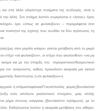
 και στα άλλα ολιγόστιχα ποιήματα της συλλογής, είναι η
ό την άλλη. Στο ποίημα λοιπόν συγκρίνεται ο «ήπιος» όρος
σκληρό» όρο «
όπως σε φυλακίζουν
» – περιγράφεται έτσι
είναι ποιότητα της σχέσης που συνδέει τα δύο πρόσωπα, τη
αι.
μηλιές/μες στον μεγάλο κόσμο
» γίνεται μετάβαση από το μικρό
τον στίχο «
σε φυλακίζουν
», οι στίχοι που ακολουθούν «
να μη
, ακόμα και με την ύπαρξη του
περιοριστικού/δεσμευτικού
για τον αναγνώστη, καθώς προκαλούν ακαριαία μια εικόνα
μματικής διατύπωσης («σε φυλακίζουν»).
άρχει/κι ό,τι/λέμε/επιφάνεια/Γι’αυτό/πολλές φορές/βουτάει/στο
ζευξη ενός απόλυτα ρεαλιστικού στοιχείου, μιας απλής
να ρήμα έντονης ενέργειας (βουτάει/στο τηλέφωνο), με το
λλο. Εκδηλώνεται λοιπόν η ακαριαία μετάβαση στο αιθέριο,