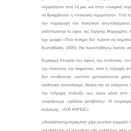
νομιμότητα» από τη μια, και στην «ονειρική ν
να θριαμβεύσει η «ποιητική νομιμότητα». Υπό τ
την παραγωγή του ποιητικού αποτελέσματος
εκδιπλώνεται το ύφος της Ειρήνης Μαργαρίτη. Και
έχει γραφεί «Ένα ποίημα δεν πρέπει να σημαίνει
Ευσταθιάδη, 2005). Θα προσπαθήσω λοιπόν να σ
Κυρίαρχο στοιχείο του ύφους της ποιήτριας, το
της ποιητικής της έκφρασης, είναι η τολμηρή αντ
δεν συνδέονται, ωστόσο μετατρέπονται μέσα
αισθητικό αποτέλεσμα. Ακόμα και σε ελάχιστες λ
την τολμηρή σύζευξη των όρων μέσα από τ
ονομάσουμε «μείζονα μετάβαση». Η συγκεκριμ
συλλογής
«ΟΧΙ ΚΗΠΟΣ»:
«
Απαλά/ακούμπησες/στο χέρι μου/ένα κομμάτι/ 
μου/είπες/να μη γυρνά/μες στις μηλιές/μες στον 