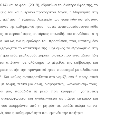
14) και το φλου (2019), εδραιώνει το ιδιαίτερο ύφος της, το
έξεις του καθημερινού προφορικού λόγου, η Μαργαρίτη στη
ς εκζήτηση ή εξάρσεις. Αφετηρία των ποιητικών αφηγήσεων,
εικόνες της καθημερινότητας – αυτές αντιπαρατάσσονται κάθε
χι οι περισσότερες, αυτάρκεις οπωσδήποτε συνθέσεις, στη
ύν
και ως ένα ημερολόγιο του προσώπου, που, υποταγμένο
εξεργάζεται το απείκασμά της. Όχι όμως το εξαχνωμένο στη
ήτρια ενός ρεαλισμού, χαρακτηριστικό που εντοπίζεται ήδη
ται απέναντι σε ολόκληρο το μέγεθος της επίβουλης και
ρειες αυτής της πραγματικότητας παρατηρεί με οξυδέρκεια
ή. Και καθώς αντιπαρατίθεται στο νομιζόμενο ή πραγματικά
με τόλμη, τελικά μια άλλη, διαφορετική,
«ανάγνωσή» τους.
ι μας παραδίδει τη μέχρι πριν κρυμμένη, γοητευτική
αναμορφώνεται και αναδεικνύεται σε πάντα επίκαιρο και
α που αφορμώνται από τη μητρότητα, μοιάζει ακόμα και να
λά, όσο η καθημερινότητα που εμπνέει την ποιήτρια.