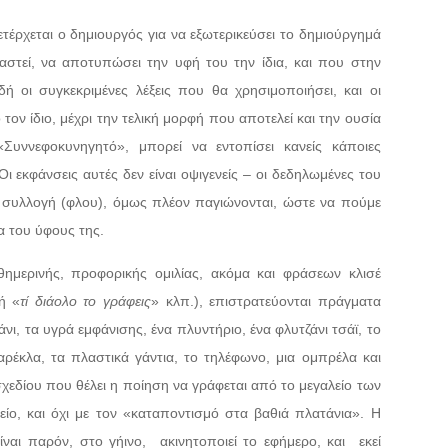
ετέρχεται ο δημιουργός για να εξωτερικεύσει το δημιούργημά
ργαστεί, να αποτυπώσει την υφή του την ίδια, και που στην
 οι συγκεκριμένες λέξεις που θα χρησιμοποιήσει, και οι
ον ίδιο, μέχρι την τελική μορφή που αποτελεί και την ουσία
Συννεφοκυνηγητό», μπορεί να εντοπίσει κανείς κάποιες
Οι εκφάνσεις αυτές δεν είναι οψιγενείς – οι δεδηλωμένες του
 συλλογή (φλου), όμως πλέον παγιώνονται, ώστε να πούμε
ια του ύφους της.
θημερινής, προφορικής ομιλίας, ακόμα και φράσεων κλισέ
ή «
τί διάολο το γράφεις
» κλπ.), επιστρατεύονται πράγματα
ι, τα υγρά εμφάνισης, ένα πλυντήριο, ένα φλυτζάνι τσάϊ, το
καρέκλα, τα πλαστικά γάντια, το τηλέφωνο, μια ομπρέλα και
 σχεδίου που θέλει η ποίηση να γράφεται από το μεγαλείο των
ίο, και όχι με τον «καταποντισμό στα βαθιά πλατάνια». Η
ναι παρόν, στο γήινο,
ακινητοποιεί το εφήμερο, και
εκεί