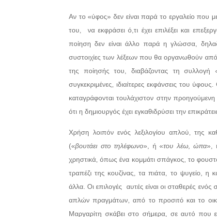
Αν το «ύφος» δεν είναι παρά το εργαλείο που μ
του,
να εκφράσει ό,τι έχει επιλέξει και επεξε
ποίηση δεν είναι άλλο παρά η γλώσσα, δηλαδή
συστοιχίες των λέξεων που θα οργανωθούν από τ
της ποίησής του, διαβάζοντας τη συλλογή «
συγκεκριμένες, ιδιαίτερες εκφάνσεις του ύφους. 
καταγράφονται τουλάχιστον στην προηγούμενη
ότι η δημιουργός έχει εγκαθιδρύσει την επικράτε
Χρήση λοιπόν ενός λεξιλογίου απλού, της κα
(«
βουτάει στο τηλέφωνο
», ή «
του λέω, ώπα
», 
χρηστικά, όπως ένα κομμάτι σπάγκος, το φουστάν
τραπέζι της κουζίνας, τα πιάτα, το ψυγείο, η 
άλλα. Οι επιλογές
αυτές είναι οι σταθερές ενός
απλών πραγμάτων, από το προσιτό και το οικε
Μαργαρίτη σκάβει στο σήμερα, σε αυτό που εί