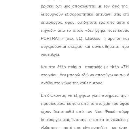
βρίσκει ό,τι μας αποκαλύπτει με τον δικό της
λειτουργούν εξισορροπητικά απέναντι στις επί
δημιουργός, αφού, ο,τιδήποτε έξω από αυτά 
πηγάδι» από το οποίο «δεν βγήκε ποτέ κανεί
PORTRAIT» (σελ. 51). Εξάλλου, η άρνηση κατ
συγκρούονται σκέψεις και συναισθήματα, πρ
νοσταλγία.
Και στο άλλο ποίημα
ποιητικής με τίτλο «Σ
στοιχείου. Δεν μπορώ εδώ να αποφύγω να πω ότ
σκάβει στο χώμα της κάθε ημέρας.
Επιδιώκοντας να εξηγήσω γιατί ποιήματα της
προσδιορίσω κάποια από τα στοιχεία του ύφου
έχουν διατυπωθεί από τον Νίκο Φωκά: σύμφ
δημιουργία μιας έντασης, η οποία συντελείται
γλώσσας – αυτό που είχε αναφέρει,
ως έναν 