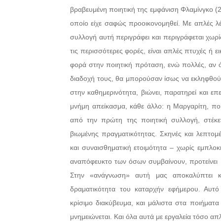
βραβευμένη ποιητική της εμφάνιση Φλαμίνγκο (20
οποίο είχε σαφώς προοικονομηθεί. Με απλές λ
συλλογή αυτή περιγράφει και περιγράφεται χωρί
τις περισσότερες φορές, είναι απλές πτυχές ή 
φορά στην ποιητική πρόταση, ενώ πολλές, αν ό
διαδοχή τους, θα μπορούσαν ίσως να εκληφθο
στην καθημερινότητα, βιώνει, παρατηρεί και επ
μνήμη απείκασμα, κάθε άλλο: η Μαργαρίτη, ποι
από την πρώτη της ποιητική συλλογή, στέκε
βιωμένης πραγματικότητας. Σκηνές και λεπτομέ
και συναισθηματική ετοιμότητα – χωρίς εμπλοκ
αναπόφευκτο των όσων συμβαίνουν, προτείνει
Στην «ανάγνωση» αυτή μας αποκαλύπτει κα
δραματικότητα του καταρχήν εφήμερου. Αυτό 
κρίσιμο διακύβευμα, και μάλιστα στα ποιήματ
μνημειώνεται. Και όλα αυτά με εργαλεία τόσο απ