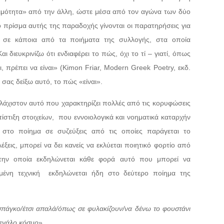
ομιμότητα» από την άλλη, ώστε μέσα από τον αγώνα των δύο
ο πρίσμα αυτής της παραδοχής γίνονται οι παρατηρήσεις για
 σε κάποια από τα ποιήματα της συλλογής, στα οποία
 διευκρινίζω ότι ενδιαφέρει το πώς, όχι το τί – γιατί, όπως
, πρέπει να είναι» (Kimon Friar, Modern Greek Poetry, εκδ.
ας δείξω αυτό, το πώς «είναι».
υλάχιστον αυτό που χαρακτηρίζει πολλές από τις κορυφώσεις
ίστιξη στοιχείων,
που εννοιολογικά και νοηματικά καταρχήν
 στο ποίημα σε συζεύξεις από τις οποίες παράγεται το
έξεις, μπορεί να δει κανείς να εκλύεται ποιητικό φορτίο από
ην οποία εκδηλώνεται κάθε φορά αυτό που μπορεί να
ένη τεχνική
εκδηλώνεται ήδη στο δεύτερο ποίημα της
σπάγκο/έτσι απαλά/όπως σε φυλακίζουν/να δένω το φουστάνι
μεγάλο κόσμο
».