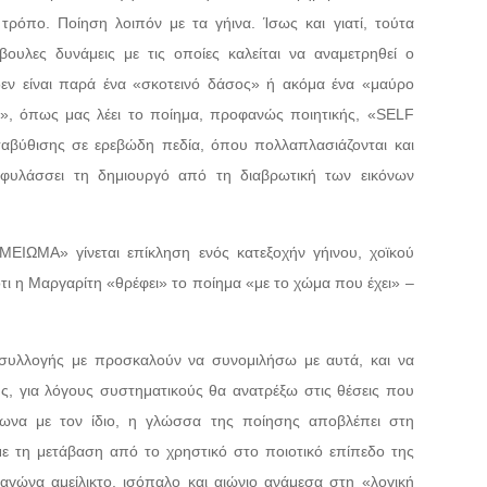
 τρόπο. Ποίηση λοιπόν με τα γήινα. Ίσως και γιατί, τούτα
βουλες δυνάμεις με τις οποίες καλείται να αναμετρηθεί ο
δεν είναι παρά ένα «σκοτεινό δάσος» ή ακόμα ένα «μαύρο
ς», όπως μας λέει το ποίημα, προφανώς ποιητικής, «SELF
αβύθισης σε ερεβώδη πεδία, όπου πολλαπλασιάζονται και
οφυλάσσει τη δημιουργό από τη διαβρωτική των εικόνων
ΗΜΕΙΩΜΑ» γίνεται επίκληση ενός κατεξοχήν γήινου, χοϊκού
ι η Μαργαρίτη «θρέφει» το ποίημα «με το χώμα που έχει» –
 συλλογής με προσκαλούν να συνομιλήσω με αυτά, και να
ς, για λόγους συστηματικούς θα ανατρέξω στις θέσεις που
ωνα με τον ίδιο, η γλώσσα της ποίησης αποβλέπει στη
 με τη μετάβαση από το χρηστικό στο ποιοτικό επίπεδο της
αγώνα αμείλικτο, ισόπαλο και αιώνιο ανάμεσα στη «λογική