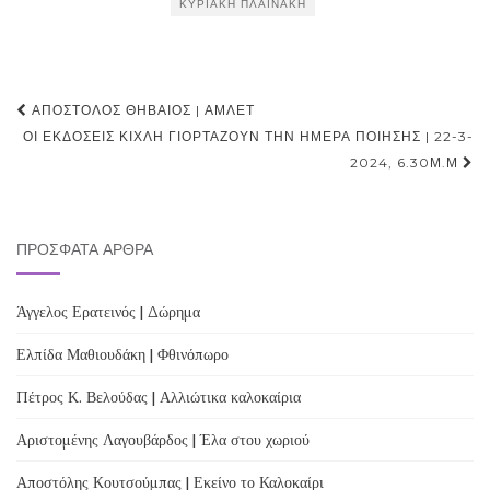
ΚΥΡΙΑΚΉ ΠΛΑΪΝΆΚΗ
Post
ΑΠΌΣΤΟΛΟΣ ΘΗΒΑΊΟΣ | ΆΜΛΕΤ
navigation
ΟΙ ΕΚΔΌΣΕΙΣ ΚΊΧΛΗ ΓΙΟΡΤΆΖΟΥΝ ΤΗΝ ΗΜΈΡΑ ΠΟΊΗΣΗΣ | 22-3-
2024, 6.30Μ.Μ
ΠΡΌΣΦΑΤΑ ΆΡΘΡΑ
Άγγελος Ερατεινός | Δώρημα
Ελπίδα Μαθιουδάκη | Φθινόπωρο
Πέτρος Κ. Βελούδας | Αλλιώτικα καλοκαίρια
Αριστομένης Λαγουβάρδος | Έλα στου χωριού
Αποστόλης Κουτσούμπας | Εκείνο το Καλοκαίρι