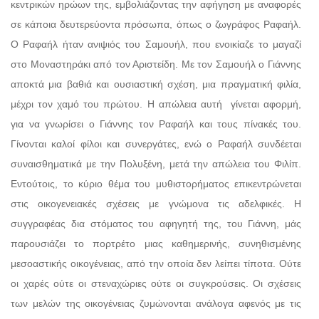
κεντρικών ηρώων της, εμβολιάζοντας την αφήγηση με αναφορές
σε κάποια δευτερεύοντα πρόσωπα, όπως ο ζωγράφος Ραφαήλ.
Ο Ραφαήλ ήταν ανιψιός του Σαμουήλ, που ενοικίαζε το μαγαζί
στο Μοναστηράκι από τον Αριστείδη. Με τον Σαμουήλ ο Γιάννης
αποκτά μια βαθιά και ουσιαστική σχέση, μια πραγματική φιλία,
μέχρι τον χαμό του πρώτου. Η απώλεια αυτή
γίνεται αφορμή,
για να γνωρίσει ο Γιάννης τον Ραφαήλ και τους πίνακές του.
Γίνονται καλοί φίλοι και συνεργάτες, ενώ ο Ραφαήλ συνδέεται
συναισθηματικά με την Πολυξένη, μετά την απώλεια του Φιλίπ.
Εντούτοις, το κύριο θέμα του μυθιστορήματος επικεντρώνεται
στις οικογενειακές σχέσεις με γνώμονα τις αδελφικές. Η
συγγραφέας δια στόματος του αφηγητή της, του Γιάννη, μάς
παρουσιάζει το πορτρέτο μιας καθημερινής, συνηθισμένης
μεσοαστικής οικογένειας, από την οποία δεν λείπει τίποτα. Ούτε
οι χαρές ούτε οι στεναχώριες ούτε οι συγκρούσεις. Οι σχέσεις
των μελών της οικογένειας ζυμώνονται ανάλογα αφενός με τις