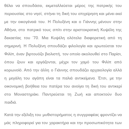
θέλει να σπουδάσει, εκμεταλλεύεται μέρος της πατρικής του
περιουσίας στο νησί, στήνει τη δική του επιχείρηση και μένει εκεί
με την οικογένειά του. Η Πολυξένη και ο Γιάννης μένουν στην
Αθήνα, στο πατρικό τους σπίτι στην αριστοκρατική Κυψέλη της
δεκαετίας του ʼ70. Μια Κυψέλη ολότελα διαφορετική από τη
σημερινή. Η Πολυξένη σπουδάζει φιλολογία και ερωτεύεται τον
Φιλίπ, έναν βιρτουόζο βιολιστή, τον οποίο ακολουθεί στο Παρίσι,
όπου ζουν και εργάζονται, μέχρι τον χαμό του Φιλίπ από
κορωνοϊό. Από την άλλη ο Γιάννης σπουδάζει αρχαιολογία αλλά
η μεγάλη του αγάπη είναι τα παλιά αντικείμενα. Έτσι, με την
οικονομική βοήθεια του πατέρα του ανοίγει τη δική του αντικερί
στο Μοναστηράκι. Παντρεύεται τη Ζωή και αποκτούν δυο
παιδιά.
Κατά την εξέλιξη του μυθιστορήματος η συγγραφέας φροντίζει να
μάς πληροφορεί για τον χαρακτήρα και την προσωπικότητα των