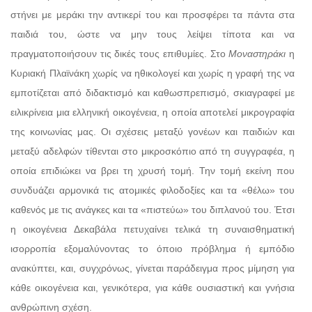
στήνει με μεράκι την αντικερί του και προσφέρει τα πάντα στα
παιδιά του, ώστε να μην τους λείψει τίποτα και να
πραγματοποιήσουν τις δικές τους επιθυμίες. Στο
Μοναστηράκι
η
Κυριακή Πλαϊνάκη χωρίς να ηθικολογεί και χωρίς η γραφή της να
εμποτίζεται από διδακτισμό και καθωσπρεπισμό, σκιαγραφεί με
ειλικρίνεια μια ελληνική οικογένεια, η οποία αποτελεί μικρογραφία
της κοινωνίας μας. Οι σχέσεις μεταξύ γονέων και παιδιών και
μεταξύ αδελφών τίθενται στο μικροσκόπιο από τη συγγραφέα, η
οποία επιδιώκει να βρει τη χρυσή τομή. Την τομή εκείνη που
συνδυάζει αρμονικά τις ατομικές φιλοδοξίες και τα «θέλω» του
καθενός με τις ανάγκες και τα «πιστεύω» του διπλανού του. Έτσι
η οικογένεια Δεκαβάλα πετυχαίνει τελικά τη συναισθηματική
ισορροπία εξομαλύνοντας το όποιο πρόβλημα ή εμπόδιο
ανακύπτει, και, συγχρόνως, γίνεται παράδειγμα προς μίμηση για
κάθε οικογένεια και, γενικότερα, για κάθε ουσιαστική και γνήσια
ανθρώπινη σχέση.