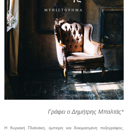
Γράφει ο Δημήτρης Μπαλτάς*
Η Κυριακή Πλαϊνάκη, έμπειρη και δοκιμασμένη πεζογράφος,