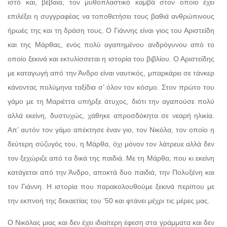
ιστό και, βέβαια, τον μυθοπλαστικό καμβά στον οποίο έχει
επιλέξει η συγγραφέας να τοποθετήσει τους βαθιά ανθρώπινους
ήρωές της και τη δράση τους. Ο Γιάννης είναι γιος του Αριστείδη
και της Μάρθας, ενός πολύ αγαπημένου ανδρόγυνου από το
οποίο ξεκινά και εκτυλίσσεται η ιστορία του βιβλίου. Ο Αριστείδης
με καταγωγή από την Άνδρο είναι ναυτικός, μπαρκάρει σε τάνκερ
κάνοντας πολύμηνα ταξίδια σ’ όλον τον κόσμο. Στον πρώτο του
γάμο με τη Μαριέττα υπήρξε άτυχος, διότι την αγαπούσε πολύ
αλλά εκείνη, δυστυχώς, χάθηκε απροσδόκητα σε νεαρή ηλικία.
Απ’ αυτόν τον γάμο απέκτησε έναν γιο, τον Νικόλα, τον οποίο η
δεύτερη σύζυγός του, η Μάρθα, όχι μόνον τον λάτρευε αλλά δεν
τον ξεχώριζε από τα δικά της παιδιά. Με τη Μάρθα, που κι εκείνη
κατάγεται από την Άνδρο, αποκτά δυο παιδιά, την Πολυξένη και
τον Γιάννη. Η ιστορία που παρακολουθούμε ξεκινά περίπου με
την εκπνοή της δεκαετίας του ʼ50 και φτάνει μέχρι τις μέρες μας.
Ο Νικόλας μιας και δεν έχει ιδιαίτερη έφεση στα γράμματα και δεν