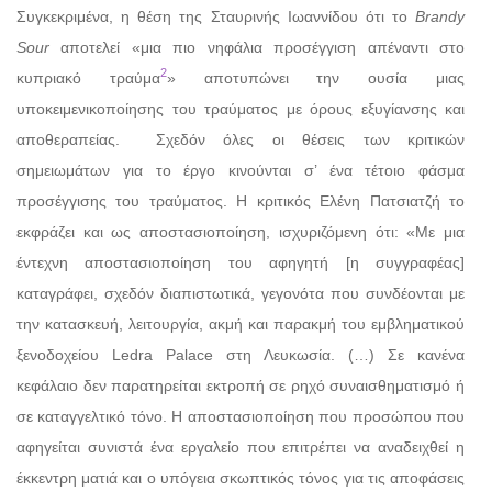
Συγκεκριμένα, η θέση της Σταυρινής Ιωαννίδου ότι το
Brandy
Sour
αποτελεί «μια πιο νηφάλια προσέγγιση απέναντι στο
2
κυπριακό τραύμα
» αποτυπώνει την ουσία μιας
υποκειμενικοποίησης του τραύματος με όρους εξυγίανσης και
αποθεραπείας.
Σχεδόν όλες οι θέσεις των κριτικών
σημειωμάτων για το έργο κινούνται σ’ ένα τέτοιο φάσμα
προσέγγισης του τραύματος. Η κριτικός Ελένη Πατσιατζή το
εκφράζει και ως αποστασιοποίηση, ισχυριζόμενη ότι: «Με μια
έντεχνη αποστασιοποίηση του αφηγητή [η συγγραφέας]
καταγράφει, σχεδόν διαπιστωτικά, γεγονότα που συνδέονται με
την κατασκευή, λειτουργία, ακμή και παρακμή του εμβληματικού
ξενοδοχείου Ledra Palace στη Λευκωσία. (…) Σε κανένα
κεφάλαιο δεν παρατηρείται εκτροπή σε ρηχό συναισθηματισμό ή
σε καταγγελτικό τόνο. Η αποστασιοποίηση που προσώπου που
αφηγείται συνιστά ένα εργαλείο που επιτρέπει να αναδειχθεί η
έκκεντρη ματιά και ο υπόγεια σκωπτικός τόνος για τις αποφάσεις