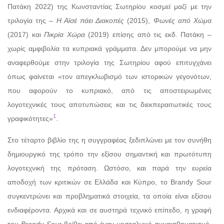
Πατάκη 2022) της Κωνσταντίας Σωτηρίου κοσμεί μαζί με την
τριλογία της –
Η Αϊσέ πάει Διακοπές
(2015),
Φωνές από Χώμα
(2017) και
Πικρία Χώρα
(2019) επίσης από τις εκδ. Πατάκη –
χωρίς αμφιβολία τα κυπριακά γράμματα. Δεν μπορούμε να μην
αναφερθούμε στην τριλογία της Σωτηρίου αφού επιτυγχάνει
όπως φαίνεται «τον απεγκλωβισμό των ιστορικών γεγονότων,
που αφορούν το κυπριακό, από τις αποστειρωμένες
λογοτεχνικές τους αποτυπώσεις και τις διεκπεραιτωτικές τους
1
γραφικότητες»
.
Στο τέταρτο βιβλίο της η συγγραφέας ξεδιπλώνει με τον συνήθη
δημιουργικό της τρόπο την εξίσου σημαντική και πρωτότυπη
λογοτεχνική της πρόταση. Ωστόσο, και παρά την ευρεία
αποδοχή των κριτικών σε Ελλάδα και Κύπρο, το Brandy Sour
συγκεντρώνει και προβληματικά στοιχεία, τα οποία είναι εξίσου
ενδιαφέροντα. Αρχικά και σε αυστηρά τεχνικό επίπεδο, η γραφή
του
Brandy Sour
βρίθει από έναν νοσταλγικό συναισθηματισμό.