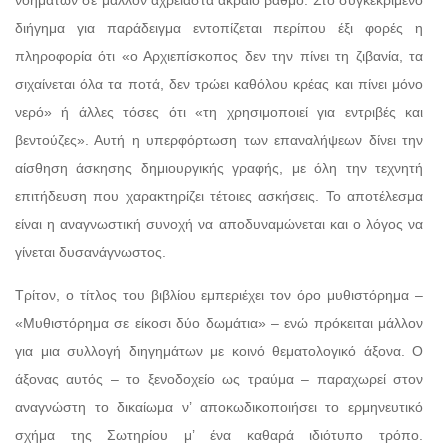
διήγημα για παράδειγμα εντοπίζεται περίπου έξι φορές η
πληροφορία ότι «ο Αρχιεπίσκοπος δεν την πίνει τη ζιβανία, τα
σιχαίνεται όλα τα ποτά, δεν τρώει καθόλου κρέας και πίνει μόνο
νερό» ή άλλες τόσες ότι «τη χρησιμοποιεί για εντριβές και
βεντούζες». Αυτή η υπερφόρτωση των επαναλήψεων δίνει την
αίσθηση άσκησης δημιουργικής γραφής, με όλη την τεχνητή
επιτήδευση που χαρακτηρίζει τέτοιες ασκήσεις. Το αποτέλεσμα
είναι η αναγνωστική συνοχή να αποδυναμώνεται και ο λόγος να
γίνεται δυσανάγνωστος.
Τρίτον, ο τίτλος του βιβλίου εμπεριέχει τον όρο μυθιστόρημα –
«Μυθιστόρημα σε είκοσι δύο δωμάτια» – ενώ πρόκειται μάλλον
για μια συλλογή διηγημάτων με κοινό θεματολογικό άξονα. Ο
άξονας αυτός – το ξενοδοχείο ως τραύμα – παραχωρεί στον
αναγνώστη το δικαίωμα ν’ αποκωδικοποιήσει το ερμηνευτικό
σχήμα της Σωτηρίου μ’ ένα καθαρά ιδιότυπο τρόπο.