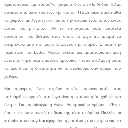
5
Χριστόπουλο, «μη-τόπος
». Γράφει ο ίδιος ότι «Το Λήδρα Πάλας
συνιστά από μόνο του έναν «μη-τόπο». Η Σωτηρίου προσπαθεί
να χωρέσει με λογοτεχνικό τρόπο την ιστορία ενός τόπου εντός
αυτού του μη-τόπου. Αν το επιτυγχάνει, αυτό αποτελεί
συνάρτηση του βαθμού στον οποίο το έργο της μπορεί να
απεμπλακεί από την τραχιά επιφάνεια της ιστορίας. Σ’ αυτή την
περίπτωση το Ledra Palace γίνεται μια αποστασιοποιημένη
οντότητα – μια λεία επιφάνεια εργασίας – τόσο ανάλαφρη ώστε
να μας δίνει τη δυνατότητα να το ατενίζουμε σαν όνειρο που
χάθηκε.
Και πράγματι, ένας σχεδόν κοινός παρονομαστής στις
πολυάριθμες κριτικές στο έργο είναι η εντύπωση ότι χάθηκε ένα
όνειρο. Για παράδειγμα η Διώνη Δημητριάδου γράφει:
«Έτσι,
όσο κι αν φαινομενικά το θέμα της είναι το Λήδρα Παλλάς, οι
ιστορίες που αφηγείται αφορούν τη ματαίωση του ονείρου για μια