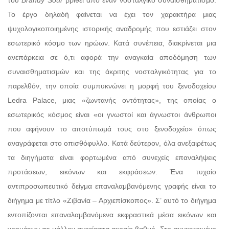
Το έργο δηλαδή φαίνεται να έχει τον χαρακτήρα μιας
ψυχολογικοποιημένης ιστορικής αναδρομής που εστιάζει στον
εσωτερικό κόσμο των ηρώων. Κατά συνέπεια, διακρίνεται μια
ανεπάρκεια σε ό,τι αφορά την αναγκαία αποδόμηση των
συναισθηματισμών και της άκριτης νοσταλγικότητας για το
παρελθόν, την οποία συμπυκνώνει η μορφή του ξενοδοχείου
Ledra Palace, μιας «ζωντανής οντότητας», της οποίας ο
εσωτερικός κόσμος είναι «οι γνωστοί και άγνωστοι άνθρωποι
που αφήνουν το αποτύπωμά τους στο ξενοδοχείο» όπως
αναγράφεται στο οπισθόφυλλο. Κατά δεύτερον, όλα ανεξαιρέτως
τα διηγήματα είναι φορτωμένα από συνεχείς επαναλήψεις
προτάσεων, εικόνων και εκφράσεων. Ένα τυχαίο
αντιπροσωπευτικό δείγμα επαναλαμβανόμενης γραφής είναι το
διήγημα με τίτλο «Ζιβανία – Αρχιεπίσκοπος». Σ’ αυτό το διήγημα
εντοπίζονται επαναλαμβανόμενα εκφραστικά μέσα εικόνων και
νοημάτων σε μάλλον αχρείαστα ακραίο βαθμό. Στο συγκεκριμένο