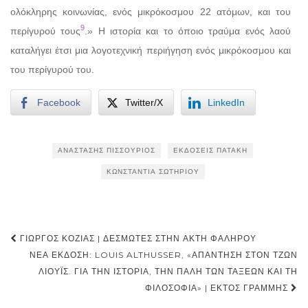
ολόκληρης κοινωνίας, ενός μικρόκοσμου 22 ατόμων, και του
9
περίγυρού τους
.» Η ιστορία και το όποιο τραύμα ενός λαού
καταλήγει έτσι μια λογοτεχνική περιήγηση ενός μικρόκοσμου και
του περίγυρού του.
Facebook
Twitter/X
LinkedIn
ΑΝΑΣΤΆΣΗΣ ΠΙΣΣΟΎΡΙΟΣ
ΕΚΔΌΣΕΙΣ ΠΑΤΆΚΗ
ΚΩΝΣΤΑΝΤΊΑ ΣΩΤΗΡΊΟΥ
Post
ΓΙΏΡΓΟΣ ΚΟΖΊΑΣ | ΔΕΣΜΏΤΕΣ ΣΤΗΝ ΑΚΤΉ ΦΑΛΉΡΟΥ
navigation
ΝΈΑ ΈΚΔΟΣΗ: LOUIS ALTHUSSER, «ΑΠΆΝΤΗΣΗ ΣΤΟΝ ΤΖΩΝ
ΛΙΟΎΙΣ. ΓΙΑ ΤΗΝ ΙΣΤΟΡΊΑ, ΤΗΝ ΠΆΛΗ ΤΩΝ ΤΆΞΕΩΝ ΚΑΙ ΤΗ
ΦΙΛΟΣΟΦΊΑ» | ΕΚΤΌΣ ΓΡΑΜΜΉΣ