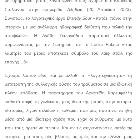
με ευρηματικό τρόπο, λογοτεχνία» όπως ισχυρίζεται ο Κυριάκος
Στυλιανού στην εφημερίδα
Αλήθεια
(20 Απριλίου 2023).
Συνεπώς, το λογοτεχνικό έργο
Brandy Sour
«πατάει πάνω στην
ιστορία» με μια ανάλαφρη ηθογραφική διάθεση που τελικά την
αποψιλώνει. Η Αγάθη Γεωργιάδου παρατηρεί άλλωστε,
συμφωνώντας με την Σωτηρίου, ότι το Ledra Palace «στις
λαμπρές του μέρες αποτέλεσε σύμβολο του λάιφ στάιλ της
εποχής…
8
».
Έχουμε λοιπόν εδώ, και με άλλοθι τη «λογοτεχνικότητα» τη
μετατροπή της συλλογικής φύσης του τραύματος σε μια ιδιωτική
πλέον υπόθεση. Η παρατήρηση του Αριστείδη Καρεμφύλλη
καθιστά σαφή τη γενίκευση μιας ιδιωτικής ματιάς στην ιστορία:
«Ιστορίες, λίγων σελίδων η καθεμιά, που μας συστήνει τα ήθη
μέσα από μια ιδιαίτερη σχέση που είχαν οι άνθρωποι με αυτά
που τους άρεσε να πίνουν. Και αν τις συγκεντρώσεις αυτές τις
ιστορίες, μία προς μία, βλέπεις τις ζωές και την εξέλιξη μιας