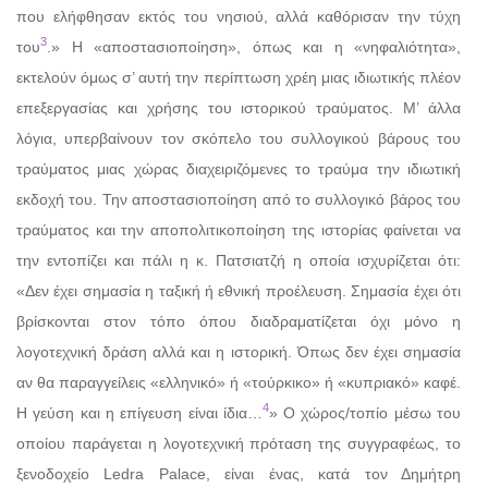
που ελήφθησαν εκτός του νησιού, αλλά καθόρισαν την τύχη
3
του
.» Η «αποστασιοποίηση», όπως και η «νηφαλιότητα»,
εκτελούν όμως σ’ αυτή την περίπτωση χρέη μιας ιδιωτικής πλέον
επεξεργασίας και χρήσης του ιστορικού τραύματος. Μ’ άλλα
λόγια, υπερβαίνουν τον σκόπελο του συλλογικού βάρους του
τραύματος μιας χώρας διαχειριζόμενες το τραύμα την ιδιωτική
εκδοχή του. Την αποστασιοποίηση από το συλλογικό βάρος του
τραύματος και την αποπολιτικοποίηση της ιστορίας φαίνεται να
την εντοπίζει και πάλι η κ. Πατσιατζή η οποία ισχυρίζεται ότι:
«Δεν έχει σημασία η ταξική ή εθνική προέλευση. Σημασία έχει ότι
βρίσκονται στον τόπο όπου διαδραματίζεται όχι μόνο η
λογοτεχνική δράση αλλά και η ιστορική. Όπως δεν έχει σημασία
αν θα παραγγείλεις «ελληνικό» ή «τούρκικο» ή «κυπριακό» καφέ.
4
Η γεύση και η επίγευση είναι ίδια…
» Ο χώρος/τοπίο μέσω του
οποίου παράγεται η λογοτεχνική πρόταση της συγγραφέως, το
ξενοδοχείο Ledra Palace, είναι ένας, κατά τον Δημήτρη