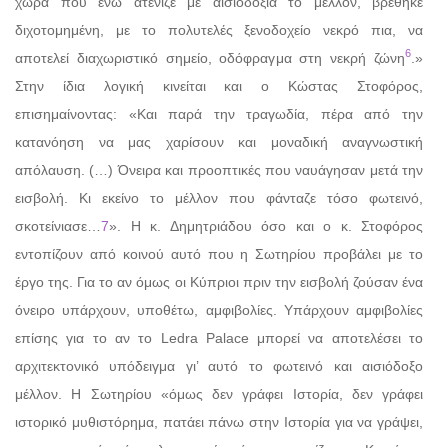
χώρα που ενώ ατένιζε με αισιοδοξία το μέλλον, βρέθηκε
διχοτομημένη, με το πολυτελές ξενοδοχείο νεκρό πια, να
6
αποτελεί διαχωριστικό σημείο, οδόφραγμα στη νεκρή ζώνη
.»
Στην ίδια λογική κινείται και ο Κώστας Στοφόρος,
επισημαίνοντας: «Και παρά την τραγωδία, πέρα από την
κατανόηση να μας χαρίσουν και μοναδική αναγνωστική
απόλαυση. (…) Όνειρα και προοπτικές που ναυάγησαν μετά την
εισβολή. Κι εκείνο το μέλλον που φάνταζε τόσο φωτεινό,
σκοτείνιασε…
7
». Η κ. Δημητριάδου όσο και ο κ. Στοφόρος
εντοπίζουν από κοινού αυτό που η Σωτηρίου προβάλει με το
έργο της. Για το αν όμως οι Κύπριοι πριν την εισβολή ζούσαν ένα
όνειρο υπάρχουν, υποθέτω, αμφιβολίες. Υπάρχουν αμφιβολίες
επίσης για το αν το Ledra Palace μπορεί να αποτελέσει το
αρχιτεκτονικό υπόδειγμα γι’ αυτό το φωτεινό και αισιόδοξο
μέλλον. Η Σωτηρίου «όμως δεν γράφει Ιστορία, δεν γράφει
ιστορικό μυθιστόρημα, πατάει πάνω στην Ιστορία για να γράψει,