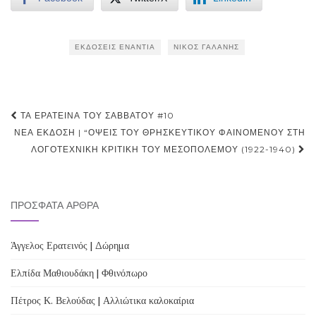
ΕΚΔΌΣΕΙΣ ΕΝΆΝΤΙΑ
ΝΊΚΟΣ ΓΑΛΆΝΗΣ
Post
ΤΑ ΕΡΑΤΕΙΝΆ ΤΟΥ ΣΑΒΒΆΤΟΥ #10
navigation
ΝΈΑ ΈΚΔΟΣΗ | “ΟΨΕΙΣ ΤΟΥ ΘΡΗΣΚΕΥΤΙΚΟΎ ΦΑΙΝΟΜΈΝΟΥ ΣΤΗ
ΛΟΓΟΤΕΧΝΙΚΉ ΚΡΙΤΙΚΉ ΤΟΥ ΜΕΣΟΠΟΛΈΜΟΥ (1922-1940)
ΠΡΌΣΦΑΤΑ ΆΡΘΡΑ
Άγγελος Ερατεινός | Δώρημα
Ελπίδα Μαθιουδάκη | Φθινόπωρο
Πέτρος Κ. Βελούδας | Αλλιώτικα καλοκαίρια