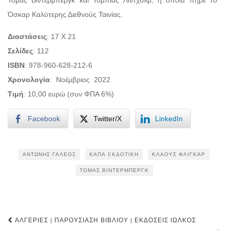
Τόμας Βίντερμπεργκ και Τόμπιας Λίντχολμ, η οποία πήρε το
Όσκαρ Καλύτερης Διεθνούς Ταινίας.
Διαστάσεις
: 17 Χ 21
Σελίδες
: 112
ISBN
: 978-960-628-212-6
Χρονολογία
:
Νοέμβριος
2022
Τιμή
: 10,00 ευρώ (συν ΦΠΑ 6%)
Facebook
Twitter/X
LinkedIn
ΑΝΤΏΝΗΣ ΓΑΛΈΟΣ
ΚΆΠΑ EΚΔΟΤΙΚΉ
ΚΛΆΟΥΣ ΦΛΙΓΚΆΡ
ΤΌΜΑΣ ΒΊΝΤΕΡΜΠΕΡΓΚ
Post
ΑΛΓΕΡΊΕΣ | ΠΑΡΟΥΣΊΑΣΗ ΒΙΒΛΊΟΥ | ΕΚΔΌΣΕΙΣ ΙΩΛΚΌΣ