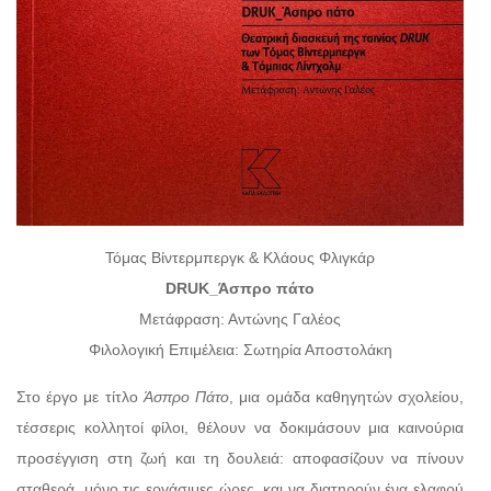
Τόμας Βίντερμπεργκ & Κλάους Φλιγκάρ
DRUK_Άσπρο πάτο
Μετάφραση: Αντώνης Γαλέος
Φιλολογική Επιμέλεια: Σωτηρία Αποστολάκη
Στο έργο με τίτλο
Άσπρο Πάτο
, μια ομάδα καθηγητών σχολείου,
τέσσερις κολλητοί φίλοι, θέλουν να δοκιμάσουν μια καινούρια
προσέγγιση στη ζωή και τη δουλειά: αποφασίζουν να πίνουν
σταθερά, μόνο τις εργάσιμες ώρες, και να διατηρούν ένα ελαφρύ